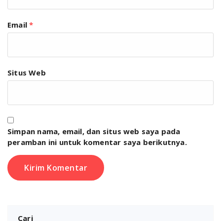
Email
*
Situs Web
Simpan nama, email, dan situs web saya pada
peramban ini untuk komentar saya berikutnya.
Cari