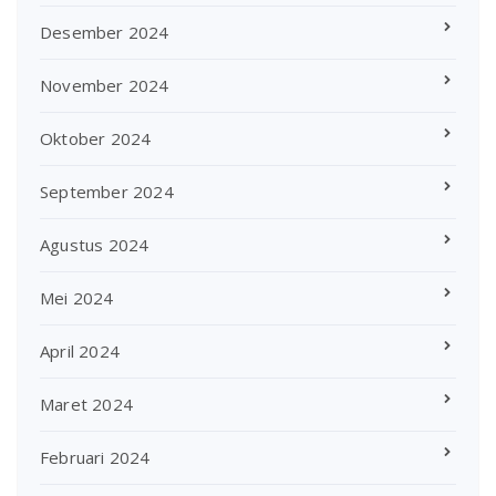
Desember 2024
November 2024
Oktober 2024
September 2024
Agustus 2024
Mei 2024
April 2024
Maret 2024
Februari 2024