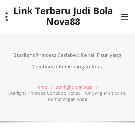
Skip
Link Terbaru Judi Bola
to
content
Nova88
Starlight Princess Ceriabet: Kenali Fitur yang
Membantu Kemenangan Anda
Home
/
starlight princess
/
Starlight Princess Ceriabet: Kenali Fitur yang Membantu
Kemenangan Anda