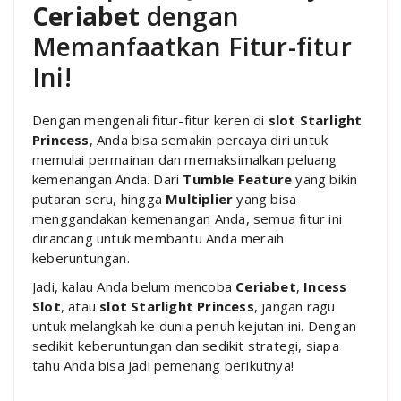
Ceriabet
dengan
Memanfaatkan Fitur-fitur
Ini!
Dengan mengenali fitur-fitur keren di
slot Starlight
Princess
, Anda bisa semakin percaya diri untuk
memulai permainan dan memaksimalkan peluang
kemenangan Anda. Dari
Tumble Feature
yang bikin
putaran seru, hingga
Multiplier
yang bisa
menggandakan kemenangan Anda, semua fitur ini
dirancang untuk membantu Anda meraih
keberuntungan.
Jadi, kalau Anda belum mencoba
Ceriabet
,
Incess
Slot
, atau
slot Starlight Princess
, jangan ragu
untuk melangkah ke dunia penuh kejutan ini. Dengan
sedikit keberuntungan dan sedikit strategi, siapa
tahu Anda bisa jadi pemenang berikutnya!