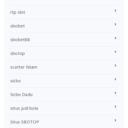
rtp slot
sbobet
sbobet88
sbotop
scatter hitam
sicbo
Sicbo Dadu
situs judi bola
Situs SBOTOP