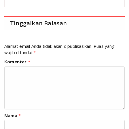
Tinggalkan Balasan
Alamat email Anda tidak akan dipublikasikan.
Ruas yang
wajib ditandai
*
Komentar
*
Nama
*