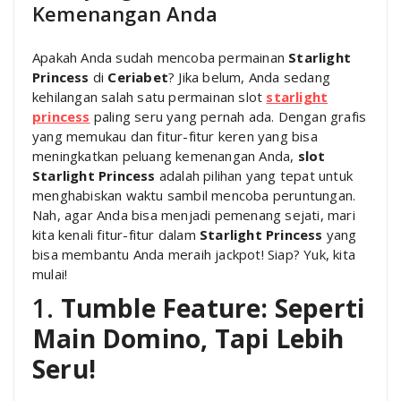
Kemenangan Anda
Apakah Anda sudah mencoba permainan
Starlight
Princess
di
Ceriabet
? Jika belum, Anda sedang
kehilangan salah satu permainan slot
starlight
princess
paling seru yang pernah ada. Dengan grafis
yang memukau dan fitur-fitur keren yang bisa
meningkatkan peluang kemenangan Anda,
slot
Starlight Princess
adalah pilihan yang tepat untuk
menghabiskan waktu sambil mencoba peruntungan.
Nah, agar Anda bisa menjadi pemenang sejati, mari
kita kenali fitur-fitur dalam
Starlight Princess
yang
bisa membantu Anda meraih jackpot! Siap? Yuk, kita
mulai!
1.
Tumble Feature: Seperti
Main Domino, Tapi Lebih
Seru!