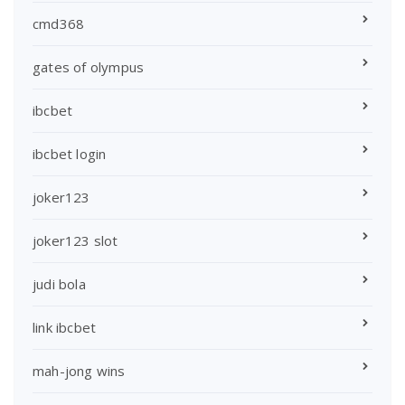
cmd368
gates of olympus
ibcbet
ibcbet login
joker123
joker123 slot
judi bola
link ibcbet
mah-jong wins