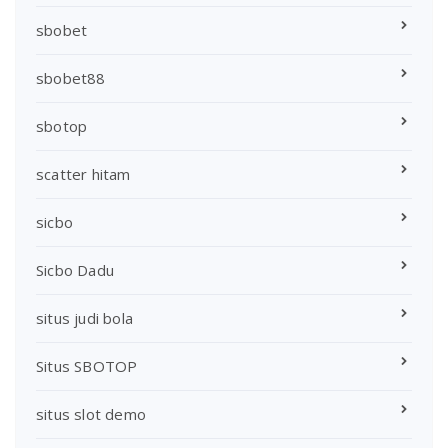
sbobet
sbobet88
sbotop
scatter hitam
sicbo
Sicbo Dadu
situs judi bola
Situs SBOTOP
situs slot demo