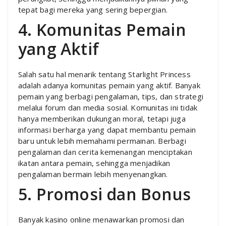
tepat bagi mereka yang sering bepergian.
4. Komunitas Pemain
yang Aktif
Salah satu hal menarik tentang Starlight Princess
adalah adanya komunitas pemain yang aktif. Banyak
pemain yang berbagi pengalaman, tips, dan strategi
melalui forum dan media sosial. Komunitas ini tidak
hanya memberikan dukungan moral, tetapi juga
informasi berharga yang dapat membantu pemain
baru untuk lebih memahami permainan. Berbagi
pengalaman dan cerita kemenangan menciptakan
ikatan antara pemain, sehingga menjadikan
pengalaman bermain lebih menyenangkan.
5. Promosi dan Bonus
Banyak kasino online menawarkan promosi dan