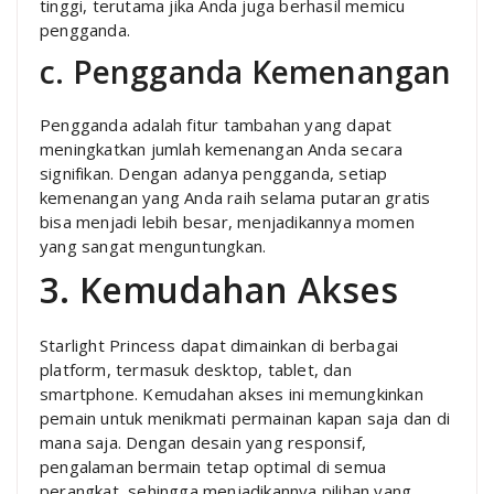
tinggi, terutama jika Anda juga berhasil memicu
pengganda.
c. Pengganda Kemenangan
Pengganda adalah fitur tambahan yang dapat
meningkatkan jumlah kemenangan Anda secara
signifikan. Dengan adanya pengganda, setiap
kemenangan yang Anda raih selama putaran gratis
bisa menjadi lebih besar, menjadikannya momen
yang sangat menguntungkan.
3. Kemudahan Akses
Starlight Princess dapat dimainkan di berbagai
platform, termasuk desktop, tablet, dan
smartphone. Kemudahan akses ini memungkinkan
pemain untuk menikmati permainan kapan saja dan di
mana saja. Dengan desain yang responsif,
pengalaman bermain tetap optimal di semua
perangkat, sehingga menjadikannya pilihan yang