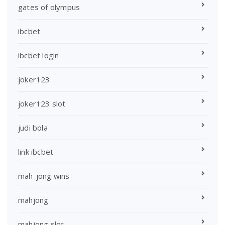
gates of olympus
ibcbet
ibcbet login
joker123
joker123 slot
judi bola
link ibcbet
mah-jong wins
mahjong
mahjong slot