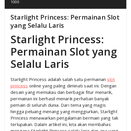
1000
Starlight Princess: Permainan Slot
yang Selalu Laris
Starlight Princess:
Permainan Slot yang
Selalu Laris
Starlight Princess adalah salah satu permainan
slot
princess
online yang paling diminati saat ini. Dengan
desain yang memukau dan berbagai fitur menarik,
permainan ini berhasil menarik perhatian banyak
pemain di seluruh dunia. Dari tema yang magis
hingga peluang menang yang menggiurkan, Starlight
Princess menawarkan pengalaman bermain yang tak
terlupakan. Dalam artikel ini, kita akan membahas
mengapa Starlight Princess selalu laris dan apa yang