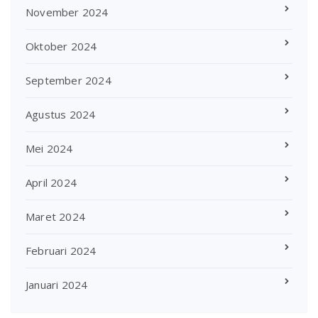
November 2024
Oktober 2024
September 2024
Agustus 2024
Mei 2024
April 2024
Maret 2024
Februari 2024
Januari 2024