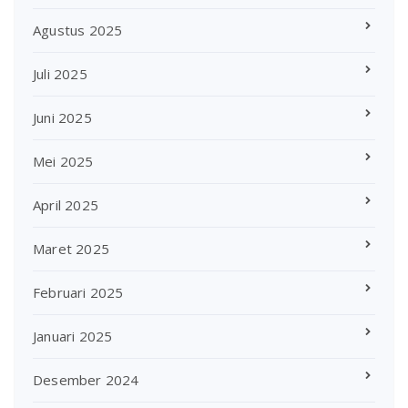
Agustus 2025
Juli 2025
Juni 2025
Mei 2025
April 2025
Maret 2025
Februari 2025
Januari 2025
Desember 2024