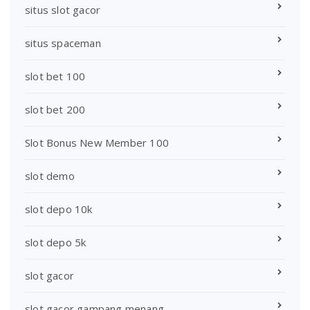
situs slot gacor
situs spaceman
slot bet 100
slot bet 200
Slot Bonus New Member 100
slot demo
slot depo 10k
slot depo 5k
slot gacor
slot gacor gampang menang