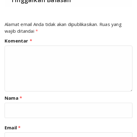
Alamat email Anda tidak akan dipublikasikan.
Ruas yang
wajib ditandai
*
Komentar
*
Nama
*
Email
*