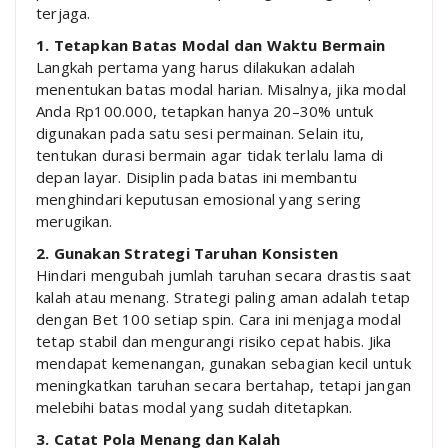
terjaga.
1. Tetapkan Batas Modal dan Waktu Bermain
Langkah pertama yang harus dilakukan adalah
menentukan batas modal harian. Misalnya, jika modal
Anda Rp100.000, tetapkan hanya 20–30% untuk
digunakan pada satu sesi permainan. Selain itu,
tentukan durasi bermain agar tidak terlalu lama di
depan layar. Disiplin pada batas ini membantu
menghindari keputusan emosional yang sering
merugikan.
2. Gunakan Strategi Taruhan Konsisten
Hindari mengubah jumlah taruhan secara drastis saat
kalah atau menang. Strategi paling aman adalah tetap
dengan Bet 100 setiap spin. Cara ini menjaga modal
tetap stabil dan mengurangi risiko cepat habis. Jika
mendapat kemenangan, gunakan sebagian kecil untuk
meningkatkan taruhan secara bertahap, tetapi jangan
melebihi batas modal yang sudah ditetapkan.
3. Catat Pola Menang dan Kalah