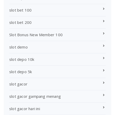
slot bet 100
slot bet 200
Slot Bonus New Member 100
slot demo
slot depo 10k
slot depo 5k
slot gacor
slot gacor gampang menang
slot gacor hari ini