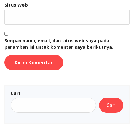
Situs Web
Simpan nama, email, dan situs web saya pada
peramban ini untuk komentar saya berikutnya.
Cari
Cari