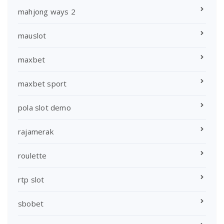
mahjong ways 2
mauslot
maxbet
maxbet sport
pola slot demo
rajamerak
roulette
rtp slot
sbobet