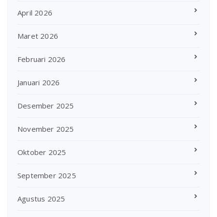
April 2026
Maret 2026
Februari 2026
Januari 2026
Desember 2025
November 2025
Oktober 2025
September 2025
Agustus 2025