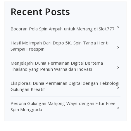
Recent Posts
Bocoran Pola Spin Ampuh untuk Menang di Slot777
Hasil Melimpah Dari Depo 5K, Spin Tanpa Henti
Sampai Freespin
Menjelajahi Dunia Permainan Digital Bertema
Thailand yang Penuh Warna dan Inovasi
Eksplorasi Dunia Permainan Digital dengan Teknologi
Gulungan Kreatif
Pesona Gulungan Mahjong Ways dengan Fitur Free
Spin Menggoda