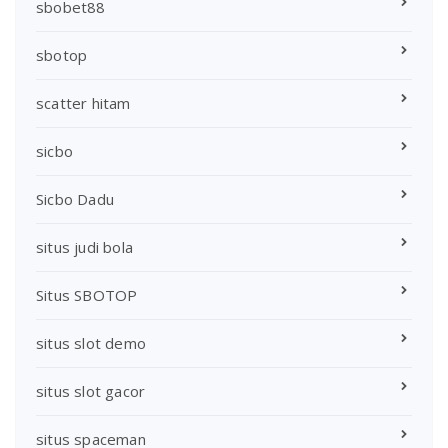
sbobet88
sbotop
scatter hitam
sicbo
Sicbo Dadu
situs judi bola
Situs SBOTOP
situs slot demo
situs slot gacor
situs spaceman