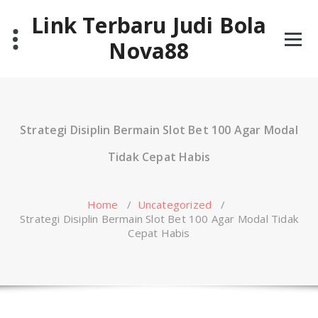
Skip
Link Terbaru Judi Bola
to
content
Nova88
Strategi Disiplin Bermain Slot Bet 100 Agar Modal
Tidak Cepat Habis
Home
/
Uncategorized
/
Strategi Disiplin Bermain Slot Bet 100 Agar Modal Tidak
Cepat Habis