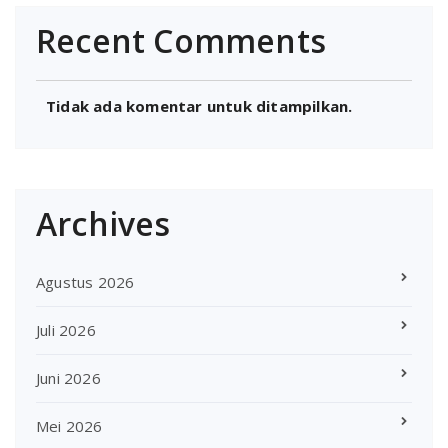
Recent Comments
Tidak ada komentar untuk ditampilkan.
Archives
Agustus 2026
Juli 2026
Juni 2026
Mei 2026