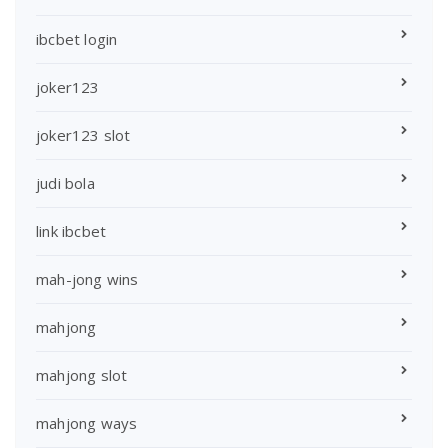
ibcbet login
joker123
joker123 slot
judi bola
link ibcbet
mah-jong wins
mahjong
mahjong slot
mahjong ways