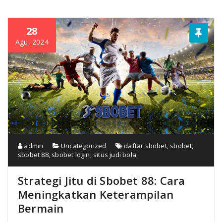
28
Agu, 2024
admin
Uncategorized
daftar sbobet
,
sbobet
,
sbobet 88
,
sbobet login
,
situs judi bola
Strategi Jitu di Sbobet 88: Cara
Meningkatkan Keterampilan
Bermain