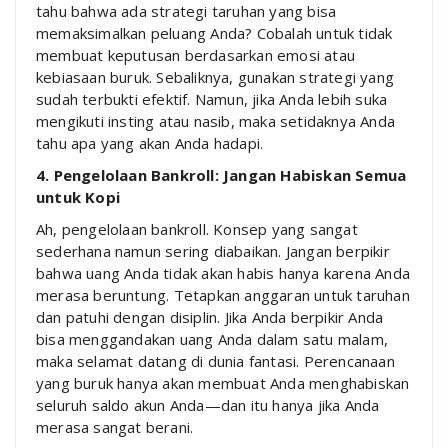
tahu bahwa ada strategi taruhan yang bisa
memaksimalkan peluang Anda? Cobalah untuk tidak
membuat keputusan berdasarkan emosi atau
kebiasaan buruk. Sebaliknya, gunakan strategi yang
sudah terbukti efektif. Namun, jika Anda lebih suka
mengikuti insting atau nasib, maka setidaknya Anda
tahu apa yang akan Anda hadapi.
4. Pengelolaan Bankroll: Jangan Habiskan Semua
untuk Kopi
Ah, pengelolaan bankroll. Konsep yang sangat
sederhana namun sering diabaikan. Jangan berpikir
bahwa uang Anda tidak akan habis hanya karena Anda
merasa beruntung. Tetapkan anggaran untuk taruhan
dan patuhi dengan disiplin. Jika Anda berpikir Anda
bisa menggandakan uang Anda dalam satu malam,
maka selamat datang di dunia fantasi. Perencanaan
yang buruk hanya akan membuat Anda menghabiskan
seluruh saldo akun Anda—dan itu hanya jika Anda
merasa sangat berani.