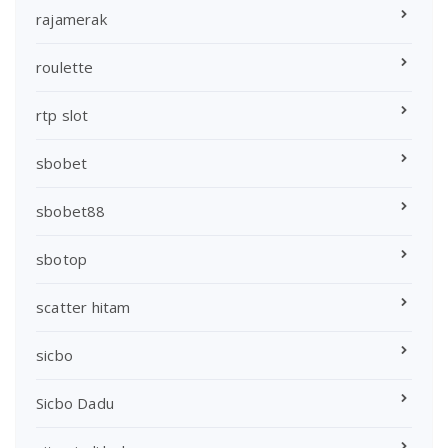
rajamerak
roulette
rtp slot
sbobet
sbobet88
sbotop
scatter hitam
sicbo
Sicbo Dadu