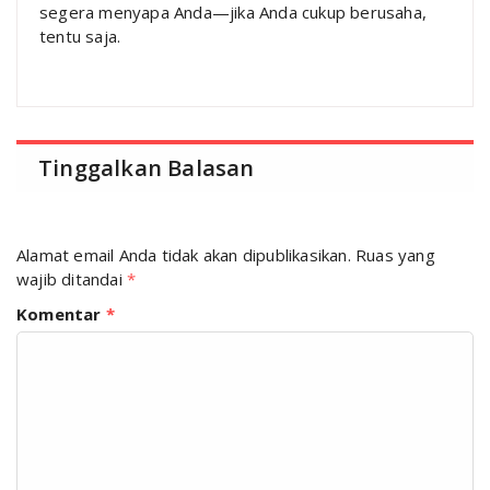
segera menyapa Anda—jika Anda cukup berusaha,
tentu saja.
Tinggalkan Balasan
Alamat email Anda tidak akan dipublikasikan.
Ruas yang
wajib ditandai
*
Komentar
*