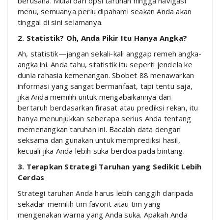
berusaha. Mulai dari opsi taruhan hingga navigasi
menu, semuanya perlu dipahami seakan Anda akan
tinggal di sini selamanya.
2. Statistik? Oh, Anda Pikir Itu Hanya Angka?
Ah, statistik—jangan sekali-kali anggap remeh angka-
angka ini. Anda tahu, statistik itu seperti jendela ke
dunia rahasia kemenangan. Sbobet 88 menawarkan
informasi yang sangat bermanfaat, tapi tentu saja,
jika Anda memilih untuk mengabaikannya dan
bertaruh berdasarkan firasat atau prediksi rekan, itu
hanya menunjukkan seberapa serius Anda tentang
memenangkan taruhan ini. Bacalah data dengan
seksama dan gunakan untuk memprediksi hasil,
kecuali jika Anda lebih suka berdoa pada bintang.
3. Terapkan Strategi Taruhan yang Sedikit Lebih
Cerdas
Strategi taruhan Anda harus lebih canggih daripada
sekadar memilih tim favorit atau tim yang
mengenakan warna yang Anda suka. Apakah Anda