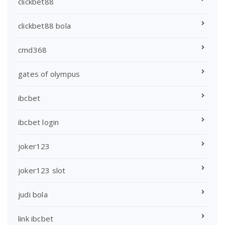
clickbet88
clickbet88 bola
cmd368
gates of olympus
ibcbet
ibcbet login
joker123
joker123 slot
judi bola
link ibcbet