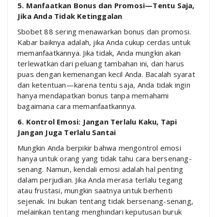
5. Manfaatkan Bonus dan Promosi—Tentu Saja,
Jika Anda Tidak Ketinggalan
Sbobet 88 sering menawarkan bonus dan promosi.
Kabar baiknya adalah, jika Anda cukup cerdas untuk
memanfaatkannya. Jika tidak, Anda mungkin akan
terlewatkan dari peluang tambahan ini, dan harus
puas dengan kemenangan kecil Anda. Bacalah syarat
dan ketentuan—karena tentu saja, Anda tidak ingin
hanya mendapatkan bonus tanpa memahami
bagaimana cara memanfaatkannya.
6. Kontrol Emosi: Jangan Terlalu Kaku, Tapi
Jangan Juga Terlalu Santai
Mungkin Anda berpikir bahwa mengontrol emosi
hanya untuk orang yang tidak tahu cara bersenang-
senang. Namun, kendali emosi adalah hal penting
dalam perjudian. Jika Anda merasa terlalu tegang
atau frustasi, mungkin saatnya untuk berhenti
sejenak. Ini bukan tentang tidak bersenang-senang,
melainkan tentang menghindari keputusan buruk