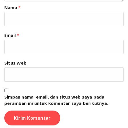
Nama
*
Email
*
Situs Web
Simpan nama, email, dan situs web saya pada
peramban ini untuk komentar saya berikutnya.