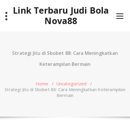
Skip
Link Terbaru Judi Bola
to
content
Nova88
Strategi Jitu di Sbobet 88: Cara Meningkatkan
Keterampilan Bermain
Home
/
Uncategorized
/
Strategi Jitu di Sbobet 88: Cara Meningkatkan Keterampilan
Bermain