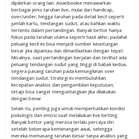
dipikirkan orang lain. Asianbookie menawarkan
berbagai jenis taruhan live, mulai dari handicap,
over/under, hingga taruhan pada detail kecil seperti
jumlah kartu, tendangan sudut, atau bahkan waktu
tertentu dalam pertandingan. Banyak bettor hanya
fokus pada taruhan utama seperti hasil akhir, padahal
peluang kecil ini bisa menjadi sumber keuntungan
besar jika dipantau dan dimanfaatkan dengan tepat.
Misalnya, saat pertandingan berjalan dan terlihat ada
peluang tendangan sudut yang tinggi di babak kedua,
segera pasang taruhan pada kemungkinan over
tendangan sudut. Strategi ini membutuhkan
kecepatan analisis dan pengambilan keputusan,
tetapi bisa sangat menguntungkan jika dilakukan
dengan benar.
Selain itu, penting juga untuk memperhatikan kondisi
psikologis dan emosi saat melakukan live betting.
Banyak bettor yang merasa terlalu percaya diri
setelah beberapa kemenangan awal, sehingga
mereka memasang taruhan besar tanpa analisis yang