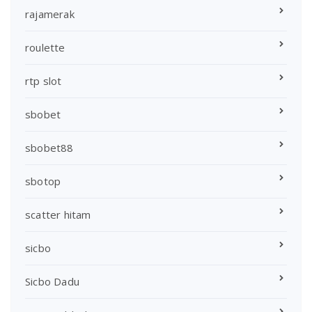
rajamerak
roulette
rtp slot
sbobet
sbobet88
sbotop
scatter hitam
sicbo
Sicbo Dadu