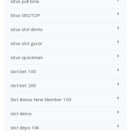
situs judi bola
Situs SBOTOP
situs slot demo
situs slot gacor
situs spaceman
slot bet 100
slot bet 200
Slot Bonus New Member 100
slot demo
slot depo 10k