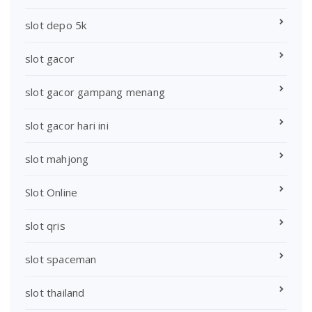
slot depo 5k
slot gacor
slot gacor gampang menang
slot gacor hari ini
slot mahjong
Slot Online
slot qris
slot spaceman
slot thailand