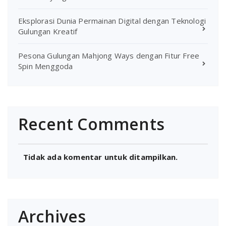
Eksplorasi Dunia Permainan Digital dengan Teknologi
Gulungan Kreatif
Pesona Gulungan Mahjong Ways dengan Fitur Free
Spin Menggoda
Recent Comments
Tidak ada komentar untuk ditampilkan.
Archives