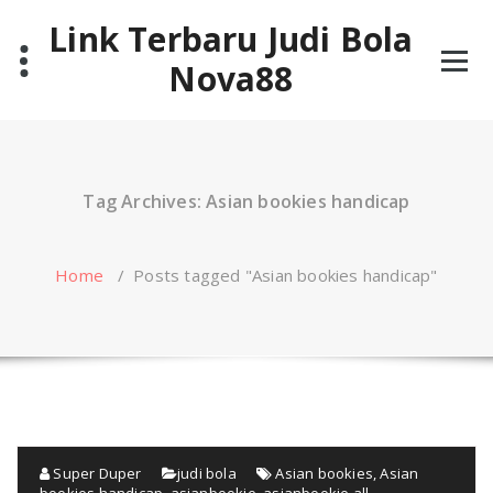
Skip
Link Terbaru Judi Bola
to
content
Nova88
Tag Archives: Asian bookies handicap
Home
/
Posts tagged "Asian bookies handicap"
Super Duper
judi bola
Asian bookies
,
Asian
bookies handicap
,
asianbookie
,
asianbookie all
,