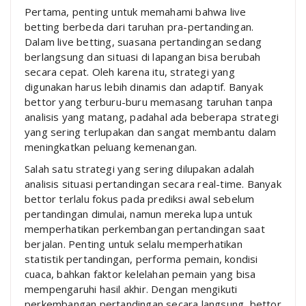
Pertama, penting untuk memahami bahwa live
betting berbeda dari taruhan pra-pertandingan.
Dalam live betting, suasana pertandingan sedang
berlangsung dan situasi di lapangan bisa berubah
secara cepat. Oleh karena itu, strategi yang
digunakan harus lebih dinamis dan adaptif. Banyak
bettor yang terburu-buru memasang taruhan tanpa
analisis yang matang, padahal ada beberapa strategi
yang sering terlupakan dan sangat membantu dalam
meningkatkan peluang kemenangan.
Salah satu strategi yang sering dilupakan adalah
analisis situasi pertandingan secara real-time. Banyak
bettor terlalu fokus pada prediksi awal sebelum
pertandingan dimulai, namun mereka lupa untuk
memperhatikan perkembangan pertandingan saat
berjalan. Penting untuk selalu memperhatikan
statistik pertandingan, performa pemain, kondisi
cuaca, bahkan faktor kelelahan pemain yang bisa
mempengaruhi hasil akhir. Dengan mengikuti
perkembangan pertandingan secara langsung, bettor