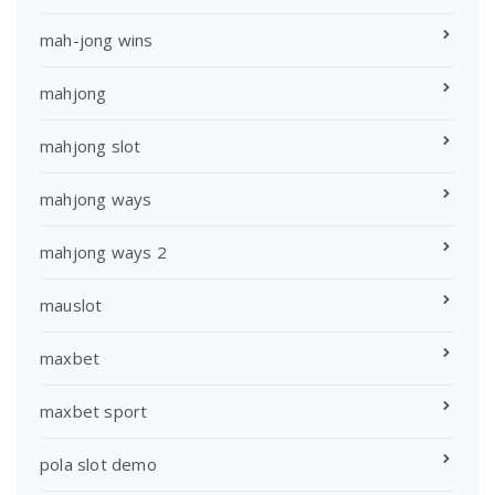
mah-jong wins
mahjong
mahjong slot
mahjong ways
mahjong ways 2
mauslot
maxbet
maxbet sport
pola slot demo