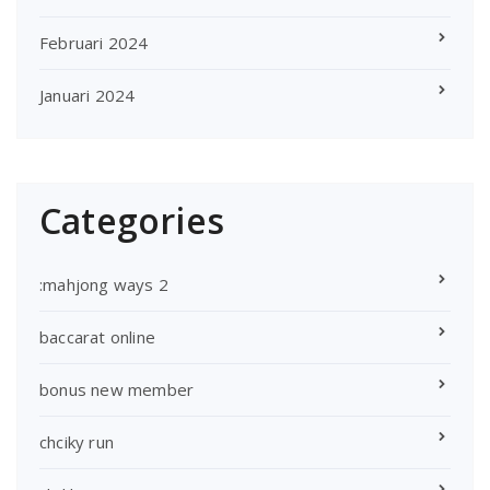
Februari 2024
Januari 2024
Categories
:mahjong ways 2
baccarat online
bonus new member
chciky run