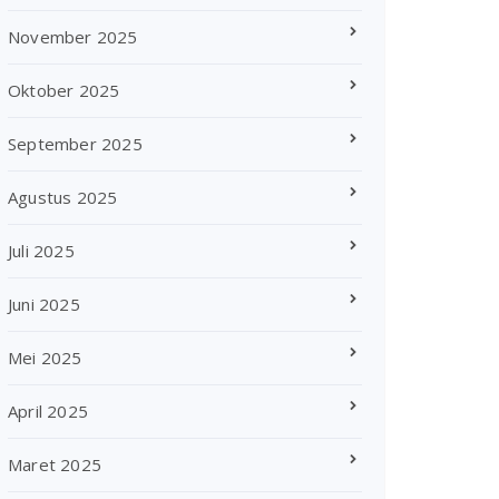
November 2025
Oktober 2025
September 2025
Agustus 2025
Juli 2025
Juni 2025
Mei 2025
April 2025
Maret 2025