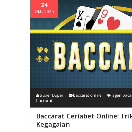
24
Okt, 2025
Super Duper
baccarat online
agen baca
baccarat
Baccarat Ceriabet Online: Tr
Kegagalan