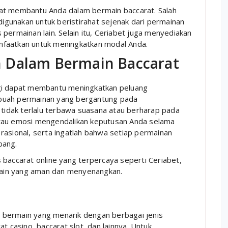
at membantu Anda dalam bermain baccarat. Salah
 digunakan untuk beristirahat sejenak dari permainan
permainan lain. Selain itu, Ceriabet juga menyediakan
nfaatkan untuk meningkatkan modal Anda.
 Dalam Bermain Baccarat
egi dapat membantu meningkatkan peluang
buah permainan yang bergantung pada
 tidak terlalu terbawa suasana atau berharap pada
o atau emosi mengendalikan keputusan Anda selama
rasional, serta ingatlah bahwa setiap permainan
bang.
us baccarat online yang terpercaya seperti Ceriabet,
ain yang aman dan menyenangkan.
 bermain yang menarik dengan berbagai jenis
t casino, baccarat slot, dan lainnya. Untuk