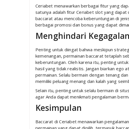
Ceriabet menawarkan berbagai fitur yang dap
satunya adalah fitur Ceriabet slot yang dapat
baccarat atau mencoba keberuntungan di jenis 
berbagai promosi dan bonus yang dapat dima
Menghindari Kegagalan
Penting untuk diingat bahwa meskipun strat
kemenangan, permainan baccarat tetaplah se
keberuntungan. Oleh karena itu, penting untuk
hasil yang tidak realistis. Jangan biarkan eg
permainan. Selalu bermain dengan tenang dan 
memiliki peluang menang dan kalah yang seim
Selain itu, penting untuk selalu bermain di sit
agar Anda dapat menikmati pengalaman berm
Kesimpulan
Baccarat di Ceriabet menawarkan pengalaman
permainan yang dapat dipilih, termasuk baccara