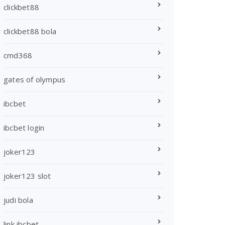
clickbet88
clickbet88 bola
cmd368
gates of olympus
ibcbet
ibcbet login
joker123
joker123 slot
judi bola
link ibcbet