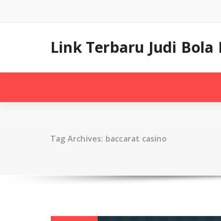
Skip
to
content
Link Terbaru Judi Bola
Tag Archives: baccarat casino