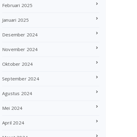
Februari 2025
Januari 2025
Desember 2024
November 2024
Oktober 2024
September 2024
Agustus 2024
Mei 2024
April 2024