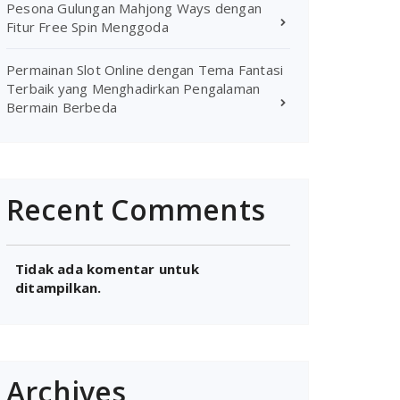
Pesona Gulungan Mahjong Ways dengan
Fitur Free Spin Menggoda
Permainan Slot Online dengan Tema Fantasi
Terbaik yang Menghadirkan Pengalaman
Bermain Berbeda
Recent Comments
Tidak ada komentar untuk
ditampilkan.
Archives