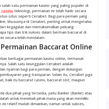
 salah satu permainan kasino yang paling populer di
e casino
teknologi, permainan ini telah hadir secara
situs-situs seperti Ceriabet. Bagi para pemain yang
line, khususnya di Ceriabet, penting untuk mengetahui
dari kegagalan dan memaksimalkan peluang
pa tips dan trik sukses dalam bermain baccarat di
ini secara lebih mendalam.
 Permainan Baccarat Online
rkan berbagai permainan kasino online, termasuk
innya. Salah satu keunggulan Ceriabet adalah
an nyaman bagi para pemain, dengan dukungan
pembayaran yang transparan. Selain itu, Ceriabet juga
, baik itu baccarat casino, baccarat slot, maupun
a dua pihak yang tersedia, yaitu Banker (Bankir) atau
adalah untuk menebak pihak mana yang akan memiliki
n ini relatif mudah dimainkan, namun untuk sukses,