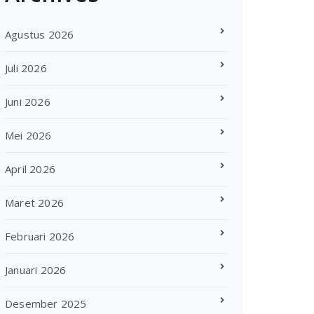
Agustus 2026
Juli 2026
Juni 2026
Mei 2026
April 2026
Maret 2026
Februari 2026
Januari 2026
Desember 2025