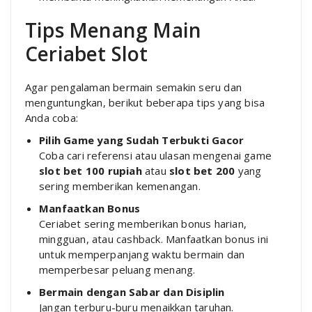
Tips Menang Main
Ceriabet Slot
Agar pengalaman bermain semakin seru dan
menguntungkan, berikut beberapa tips yang bisa
Anda coba:
Pilih Game yang Sudah Terbukti Gacor
Coba cari referensi atau ulasan mengenai game
slot bet 100 rupiah
atau
slot bet 200
yang
sering memberikan kemenangan.
Manfaatkan Bonus
Ceriabet sering memberikan bonus harian,
mingguan, atau cashback. Manfaatkan bonus ini
untuk memperpanjang waktu bermain dan
memperbesar peluang menang.
Bermain dengan Sabar dan Disiplin
Jangan terburu-buru menaikkan taruhan.