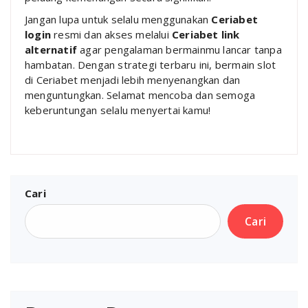
Jangan lupa untuk selalu menggunakan
Ceriabet
login
resmi dan akses melalui
Ceriabet link
alternatif
agar pengalaman bermainmu lancar tanpa
hambatan. Dengan strategi terbaru ini, bermain slot
di Ceriabet menjadi lebih menyenangkan dan
menguntungkan. Selamat mencoba dan semoga
keberuntungan selalu menyertai kamu!
Cari
Cari