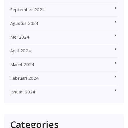
September 2024
Agustus 2024
Mei 2024
April 2024
Maret 2024
Februari 2024
Januari 2024
Categories