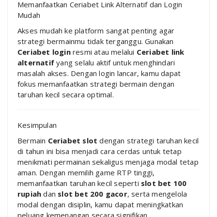
Memanfaatkan Ceriabet Link Alternatif dan Login
Mudah
Akses mudah ke platform sangat penting agar
strategi bermainmu tidak terganggu. Gunakan
Ceriabet login
resmi atau melalui
Ceriabet link
alternatif
yang selalu aktif untuk menghindari
masalah akses. Dengan login lancar, kamu dapat
fokus memanfaatkan strategi bermain dengan
taruhan kecil secara optimal.
Kesimpulan
Bermain
Ceriabet slot
dengan strategi taruhan kecil
di tahun ini bisa menjadi cara cerdas untuk tetap
menikmati permainan sekaligus menjaga modal tetap
aman. Dengan memilih game RTP tinggi,
memanfaatkan taruhan kecil seperti
slot bet 100
rupiah
dan
slot bet 200 gacor
, serta mengelola
modal dengan disiplin, kamu dapat meningkatkan
peluang kemenangan secara signifikan.