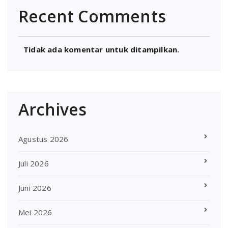
Recent Comments
Tidak ada komentar untuk ditampilkan.
Archives
Agustus 2026
Juli 2026
Juni 2026
Mei 2026