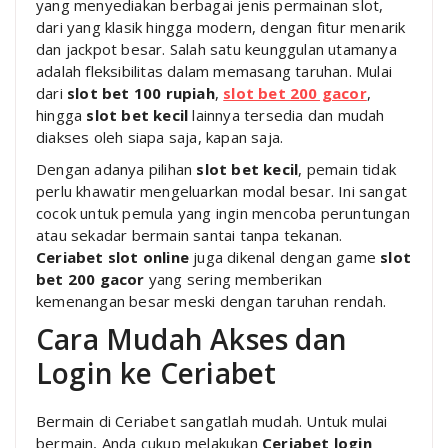
yang menyediakan berbagai jenis permainan slot,
dari yang klasik hingga modern, dengan fitur menarik
dan jackpot besar. Salah satu keunggulan utamanya
adalah fleksibilitas dalam memasang taruhan. Mulai
dari
slot bet 100 rupiah
,
slot bet 200 gacor
,
hingga
slot bet kecil
lainnya tersedia dan mudah
diakses oleh siapa saja, kapan saja.
Dengan adanya pilihan
slot bet kecil
, pemain tidak
perlu khawatir mengeluarkan modal besar. Ini sangat
cocok untuk pemula yang ingin mencoba peruntungan
atau sekadar bermain santai tanpa tekanan.
Ceriabet slot online
juga dikenal dengan game
slot
bet 200 gacor
yang sering memberikan
kemenangan besar meski dengan taruhan rendah.
Cara Mudah Akses dan
Login ke Ceriabet
Bermain di Ceriabet sangatlah mudah. Untuk mulai
bermain, Anda cukup melakukan
Ceriabet login