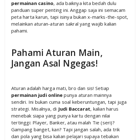
permainan casino
, ada baiknya kita bedah dulu
panduan super penting ini. Anggap saja ini semacam
peta harta karun, tapi isinya bukan x-marks-the-spot,
melainkan aturan-aturan sakral yang wajib kalian
pahami.
Pahami Aturan Main,
Jangan Asal Ngegas!
Aturan adalah harga mati, bro dan sis! Setiap
permainan judi online
punya aturan mainnya
sendiri. Ini bukan cuma soal keberuntungan, tapi juga
strategi. Misalnya, di
Judi Baccarat
, kalian harus
menebak siapa yang punya kartu dengan nilai
tertinggi: Player, Banker, atau malah Tie (seri)?
Gampang banget, kan? Tapi jangan salah, ada trik
dan pola yang bisa kalian pelajari supaya tebakan