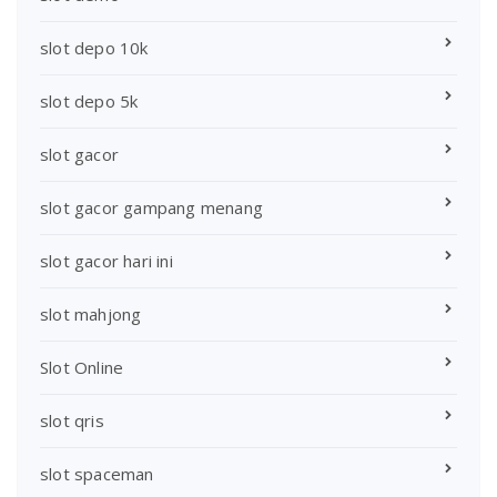
slot depo 10k
slot depo 5k
slot gacor
slot gacor gampang menang
slot gacor hari ini
slot mahjong
Slot Online
slot qris
slot spaceman