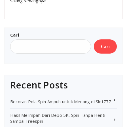
saking senangnya!
Cari
Cari
Recent Posts
Bocoran Pola Spin Ampuh untuk Menang di Slot777
Hasil Melimpah Dari Depo 5K, Spin Tanpa Henti
Sampai Freespin