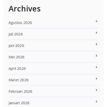
Archives
Agustus 2026
Juli 2026
Juni 2026
Mei 2026
April 2026
Maret 2026
Februari 2026
Januari 2026