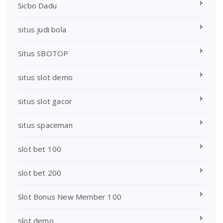
Sicbo Dadu
situs judi bola
Situs SBOTOP
situs slot demo
situs slot gacor
situs spaceman
slot bet 100
slot bet 200
Slot Bonus New Member 100
slot demo