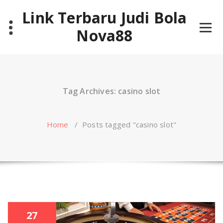
Skip
Link Terbaru Judi Bola
to
content
Nova88
Tag Archives: casino slot
Home
/
Posts tagged "casino slot"
27