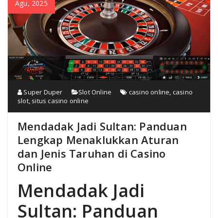
Agu, 2025
Super Duper
Slot Online
casino online
,
casino
slot
,
situs casino online
Mendadak Jadi Sultan: Panduan
Lengkap Menaklukkan Aturan
dan Jenis Taruhan di Casino
Online
Mendadak Jadi
Sultan: Panduan