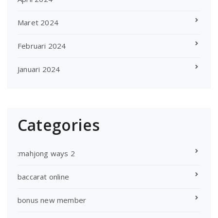
Maret 2024
Februari 2024
Januari 2024
Categories
:mahjong ways 2
baccarat online
bonus new member