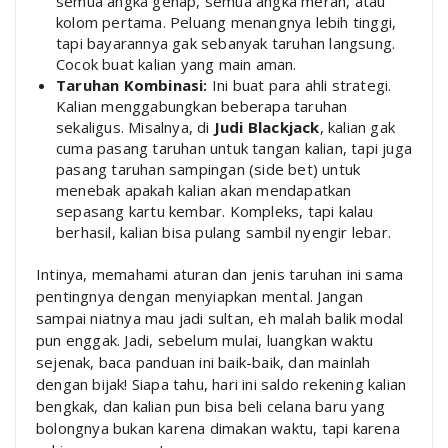
semua angka genap, semua angka merah, atau
kolom pertama. Peluang menangnya lebih tinggi,
tapi bayarannya gak sebanyak taruhan langsung.
Cocok buat kalian yang main aman.
Taruhan Kombinasi:
Ini buat para ahli strategi.
Kalian menggabungkan beberapa taruhan
sekaligus. Misalnya, di
Judi Blackjack
, kalian gak
cuma pasang taruhan untuk tangan kalian, tapi juga
pasang taruhan sampingan (side bet) untuk
menebak apakah kalian akan mendapatkan
sepasang kartu kembar. Kompleks, tapi kalau
berhasil, kalian bisa pulang sambil nyengir lebar.
Intinya, memahami aturan dan jenis taruhan ini sama
pentingnya dengan menyiapkan mental. Jangan
sampai niatnya mau jadi sultan, eh malah balik modal
pun enggak. Jadi, sebelum mulai, luangkan waktu
sejenak, baca panduan ini baik-baik, dan mainlah
dengan bijak! Siapa tahu, hari ini saldo rekening kalian
bengkak, dan kalian pun bisa beli celana baru yang
bolongnya bukan karena dimakan waktu, tapi karena