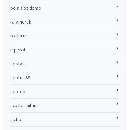
pola slot demo
rajamerak
roulette
rtp slot
sbobet
sbobet88
sbotop
scatter hitam
sicbo