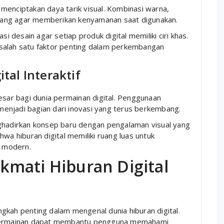
menciptakan daya tarik visual. Kombinasi warna,
ancang agar memberikan kenyamanan saat digunakan.
desain agar setiap produk digital memiliki ciri khas.
salah satu faktor penting dalam perkembangan
al Interaktif
ar bagi dunia permainan digital. Penggunaan
f menjadi bagian dari inovasi yang terus berkembang.
nghadirkan konsep baru dengan pengalaman visual yang
wa hiburan digital memiliki ruang luas untuk
 modern.
mati Hiburan Digital
gkah penting dalam mengenal dunia hiburan digital.
m permainan dapat membantu pengguna memahami