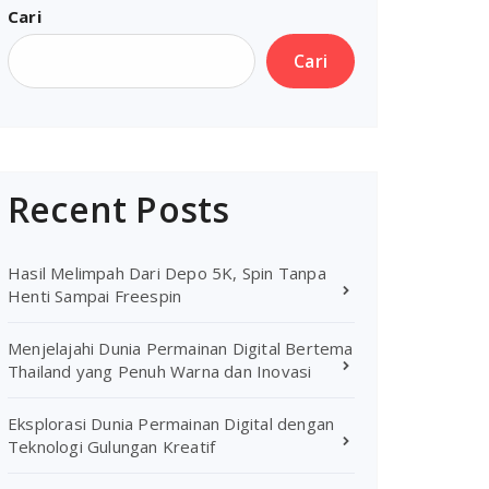
Cari
Cari
Recent Posts
Hasil Melimpah Dari Depo 5K, Spin Tanpa
Henti Sampai Freespin
Menjelajahi Dunia Permainan Digital Bertema
Thailand yang Penuh Warna dan Inovasi
Eksplorasi Dunia Permainan Digital dengan
Teknologi Gulungan Kreatif