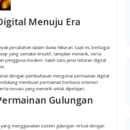
Digital Menuju Era
ak perubahan dalam dunia hiburan. Saat ini, berbagai
sep yang semakin kreatif, tampilan menarik, serta
n pengguna modern. Salah satu jenis hiburan digital
ne.
kaitan dengan pembahasan mengenai permainan digital
 pendukung membuat permainan berbasis internet
erta inovasi yang menarik untuk dipelajari.
ermainan Gulungan
l yang menggunakan sistem gulungan virtual dengan