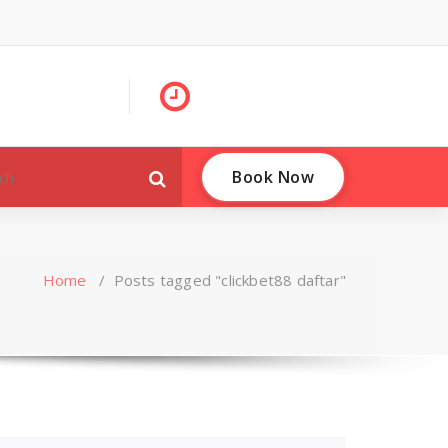
Book Now
Home
/
Posts tagged "clickbet88 daftar"