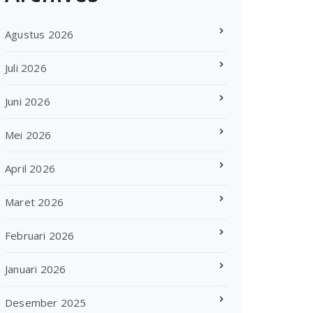
Agustus 2026
Juli 2026
Juni 2026
Mei 2026
April 2026
Maret 2026
Februari 2026
Januari 2026
Desember 2025