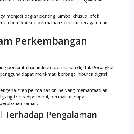
juga menjadi bagian penting. Simbol khusus, efek
g membuat konsep permainan semakin beragam dan
alam Perkembangan
ng pertumbuhan industri permainan digital. Perangkat
pengguna dapat menikmati berbagai hiburan digital
mengenai tren permainan online yang memanfaatkan
l yang terus diperbarui, permainan dapat
 perubahan zaman.
al Terhadap Pengalaman