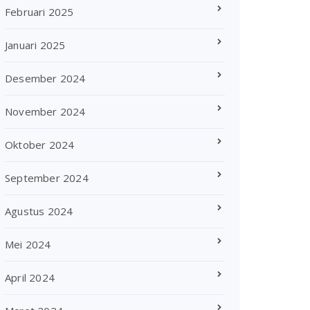
Februari 2025
Januari 2025
Desember 2024
November 2024
Oktober 2024
September 2024
Agustus 2024
Mei 2024
April 2024