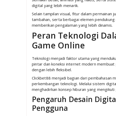
digital yang lebih menarik.
Selain tampilan visual, fitur dalam permainan 
tambahan, serta berbagai elemen pendukun
memberikan pengalaman yang lebih dinamis.
Peran Teknologi D
Game Online
Teknologi menjadi faktor utama yang menduku
pintar dan koneksi internet modern membuat 
dengan lebih fleksibel.
Clickbet88 menjadi bagian dari pembahasan 
perkembangan teknologi. Melalui sistem digita
menghadirkan konsep hiburan yang mengikuti
Pengaruh Desain Digit
Pengguna