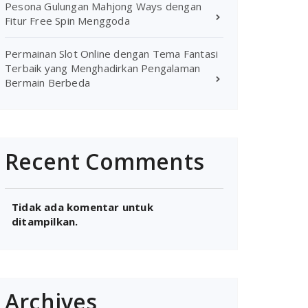
Pesona Gulungan Mahjong Ways dengan
Fitur Free Spin Menggoda
Permainan Slot Online dengan Tema Fantasi
Terbaik yang Menghadirkan Pengalaman
Bermain Berbeda
Recent Comments
Tidak ada komentar untuk
ditampilkan.
Archives