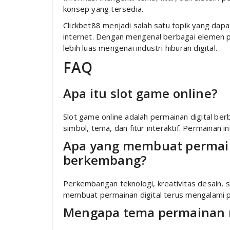
konsep yang tersedia.
Clickbet88 menjadi salah satu topik yang dap
internet. Dengan mengenal berbagai elemen
lebih luas mengenai industri hiburan digital.
FAQ
Apa itu slot game online?
Slot game online adalah permainan digital ber
simbol, tema, dan fitur interaktif. Permainan
Apa yang membuat permain
berkembang?
Perkembangan teknologi, kreativitas desain, s
membuat permainan digital terus mengalami p
Mengapa tema permainan m