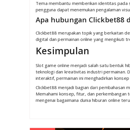
Tema membantu memberikan identitas pada s
pengguna dapat menemukan pengalaman visual
Apa hubungan Clickbet88 
Clickbet88 merupakan topik yang berkaitan
digital dan permainan online yang mengikuti tre
Kesimpulan
Slot game online menjadi salah satu bentuk h
teknologi dan kreativitas industri permainan.
interaktif, permainan ini menghadirkan konsep
Clickbet88 menjadi bagian dari pembahasan me
Memahami konsep, fitur, dan perkembangan 
mengenai bagaimana dunia hiburan online teru