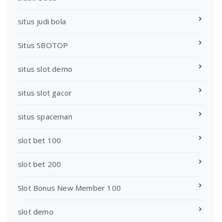
situs judi bola
Situs SBOTOP
situs slot demo
situs slot gacor
situs spaceman
slot bet 100
slot bet 200
Slot Bonus New Member 100
slot demo