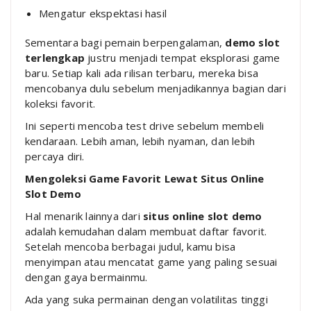
Mengatur ekspektasi hasil
Sementara bagi pemain berpengalaman,
demo slot
terlengkap
justru menjadi tempat eksplorasi game
baru. Setiap kali ada rilisan terbaru, mereka bisa
mencobanya dulu sebelum menjadikannya bagian dari
koleksi favorit.
Ini seperti mencoba test drive sebelum membeli
kendaraan. Lebih aman, lebih nyaman, dan lebih
percaya diri.
Mengoleksi Game Favorit Lewat Situs Online
Slot Demo
Hal menarik lainnya dari
situs online slot demo
adalah kemudahan dalam membuat daftar favorit.
Setelah mencoba berbagai judul, kamu bisa
menyimpan atau mencatat game yang paling sesuai
dengan gaya bermainmu.
Ada yang suka permainan dengan volatilitas tinggi