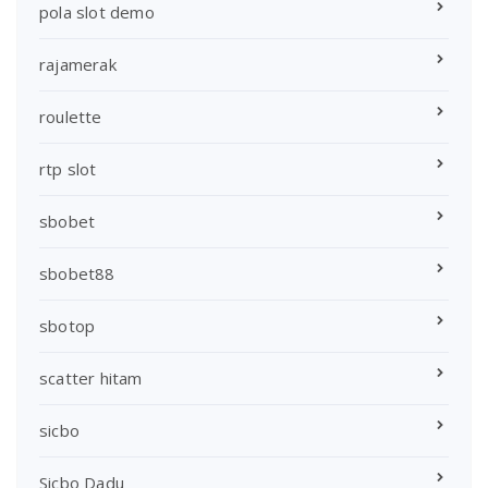
pola slot demo
rajamerak
roulette
rtp slot
sbobet
sbobet88
sbotop
scatter hitam
sicbo
Sicbo Dadu