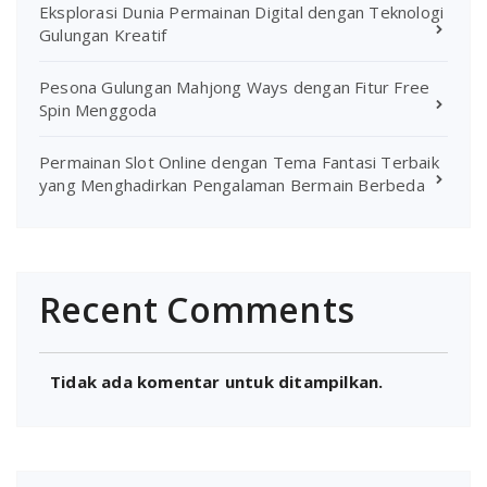
Eksplorasi Dunia Permainan Digital dengan Teknologi
Gulungan Kreatif
Pesona Gulungan Mahjong Ways dengan Fitur Free
Spin Menggoda
Permainan Slot Online dengan Tema Fantasi Terbaik
yang Menghadirkan Pengalaman Bermain Berbeda
Recent Comments
Tidak ada komentar untuk ditampilkan.