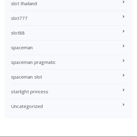
slot thailand
slot777
slot88
spaceman
spaceman pragmatic
spaceman slot
starlight princess
Uncategorized