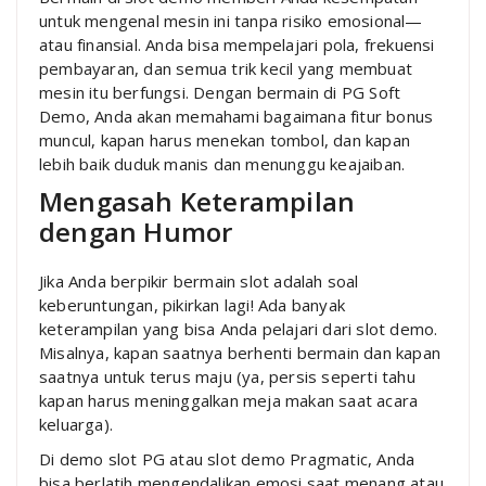
untuk mengenal mesin ini tanpa risiko emosional—
atau finansial. Anda bisa mempelajari pola, frekuensi
pembayaran, dan semua trik kecil yang membuat
mesin itu berfungsi. Dengan bermain di PG Soft
Demo, Anda akan memahami bagaimana fitur bonus
muncul, kapan harus menekan tombol, dan kapan
lebih baik duduk manis dan menunggu keajaiban.
Mengasah Keterampilan
dengan Humor
Jika Anda berpikir bermain slot adalah soal
keberuntungan, pikirkan lagi! Ada banyak
keterampilan yang bisa Anda pelajari dari slot demo.
Misalnya, kapan saatnya berhenti bermain dan kapan
saatnya untuk terus maju (ya, persis seperti tahu
kapan harus meninggalkan meja makan saat acara
keluarga).
Di demo slot PG atau slot demo Pragmatic, Anda
bisa berlatih mengendalikan emosi saat menang atau