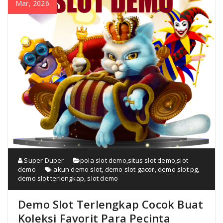
Mar, 2026
Super Duper
pola slot demo
,
situs slot demo
,
slot
demo
akun demo slot
,
demo slot gacor
,
demo slot pg
,
demo slot terlengkap
,
slot demo
Demo Slot Terlengkap Cocok Buat
Koleksi Favorit Para Pecinta