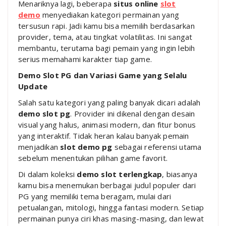
Menariknya lagi, beberapa
situs online
slot
demo
menyediakan kategori permainan yang
tersusun rapi. Jadi kamu bisa memilih berdasarkan
provider, tema, atau tingkat volatilitas. Ini sangat
membantu, terutama bagi pemain yang ingin lebih
serius memahami karakter tiap game.
Demo Slot PG dan Variasi Game yang Selalu
Update
Salah satu kategori yang paling banyak dicari adalah
demo slot pg
. Provider ini dikenal dengan desain
visual yang halus, animasi modern, dan fitur bonus
yang interaktif. Tidak heran kalau banyak pemain
menjadikan
slot demo pg
sebagai referensi utama
sebelum menentukan pilihan game favorit.
Di dalam koleksi
demo slot terlengkap
, biasanya
kamu bisa menemukan berbagai judul populer dari
PG yang memiliki tema beragam, mulai dari
petualangan, mitologi, hingga fantasi modern. Setiap
permainan punya ciri khas masing-masing, dan lewat