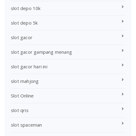
slot depo 10k
slot depo 5k
slot gacor
slot gacor gampang menang
slot gacor hari ini
slot mahjong
Slot Online
slot qris
slot spaceman