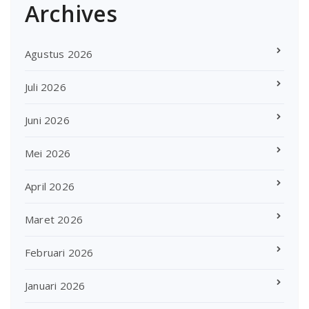
Archives
Agustus 2026
Juli 2026
Juni 2026
Mei 2026
April 2026
Maret 2026
Februari 2026
Januari 2026