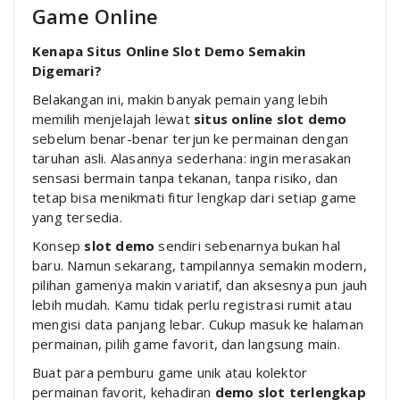
Game Online
Kenapa Situs Online Slot Demo Semakin
Digemari?
Belakangan ini, makin banyak pemain yang lebih
memilih menjelajah lewat
situs online slot demo
sebelum benar-benar terjun ke permainan dengan
taruhan asli. Alasannya sederhana: ingin merasakan
sensasi bermain tanpa tekanan, tanpa risiko, dan
tetap bisa menikmati fitur lengkap dari setiap game
yang tersedia.
Konsep
slot demo
sendiri sebenarnya bukan hal
baru. Namun sekarang, tampilannya semakin modern,
pilihan gamenya makin variatif, dan aksesnya pun jauh
lebih mudah. Kamu tidak perlu registrasi rumit atau
mengisi data panjang lebar. Cukup masuk ke halaman
permainan, pilih game favorit, dan langsung main.
Buat para pemburu game unik atau kolektor
permainan favorit, kehadiran
demo slot terlengkap