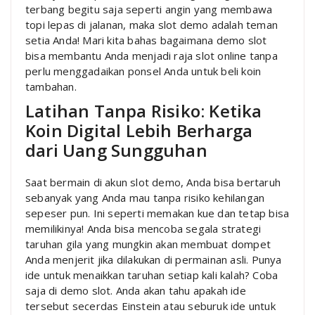
terbang begitu saja seperti angin yang membawa
topi lepas di jalanan, maka slot demo adalah teman
setia Anda! Mari kita bahas bagaimana demo slot
bisa membantu Anda menjadi raja slot online tanpa
perlu menggadaikan ponsel Anda untuk beli koin
tambahan.
Latihan Tanpa Risiko: Ketika
Koin Digital Lebih Berharga
dari Uang Sungguhan
Saat bermain di akun slot demo, Anda bisa bertaruh
sebanyak yang Anda mau tanpa risiko kehilangan
sepeser pun. Ini seperti memakan kue dan tetap bisa
memilikinya! Anda bisa mencoba segala strategi
taruhan gila yang mungkin akan membuat dompet
Anda menjerit jika dilakukan di permainan asli. Punya
ide untuk menaikkan taruhan setiap kali kalah? Coba
saja di demo slot. Anda akan tahu apakah ide
tersebut secerdas Einstein atau seburuk ide untuk