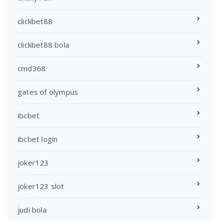
clickbet88
clickbet88 bola
cmd368
gates of olympus
ibcbet
ibcbet login
joker123
joker123 slot
judi bola