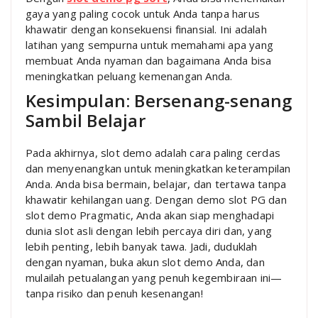
gaya yang paling cocok untuk Anda tanpa harus
khawatir dengan konsekuensi finansial. Ini adalah
latihan yang sempurna untuk memahami apa yang
membuat Anda nyaman dan bagaimana Anda bisa
meningkatkan peluang kemenangan Anda.
Kesimpulan: Bersenang-senang
Sambil Belajar
Pada akhirnya, slot demo adalah cara paling cerdas
dan menyenangkan untuk meningkatkan keterampilan
Anda. Anda bisa bermain, belajar, dan tertawa tanpa
khawatir kehilangan uang. Dengan demo slot PG dan
slot demo Pragmatic, Anda akan siap menghadapi
dunia slot asli dengan lebih percaya diri dan, yang
lebih penting, lebih banyak tawa. Jadi, duduklah
dengan nyaman, buka akun slot demo Anda, dan
mulailah petualangan yang penuh kegembiraan ini—
tanpa risiko dan penuh kesenangan!