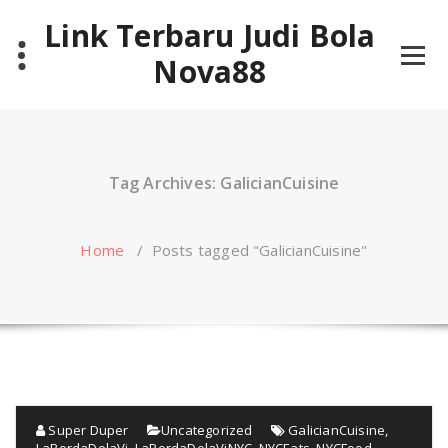
Skip
Link Terbaru Judi Bola
to
content
Nova88
Tag Archives: GalicianCuisine
Home
/
Posts tagged "GalicianCuisine"
Super Duper
Uncategorized
GalicianCuisine
,
LaBordaDelaVi
,
LaBordaDelaViNYC
,
NYCEats
,
NYCFood
,