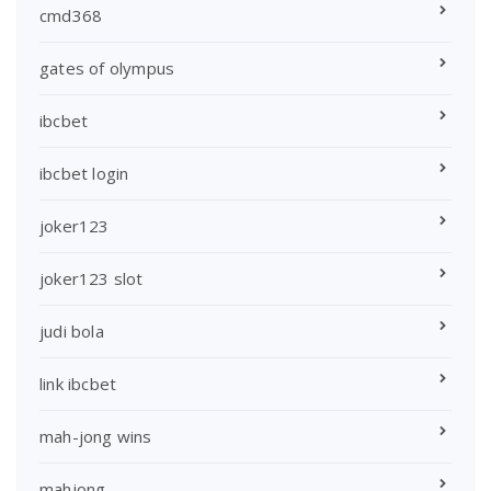
cmd368
gates of olympus
ibcbet
ibcbet login
joker123
joker123 slot
judi bola
link ibcbet
mah-jong wins
mahjong