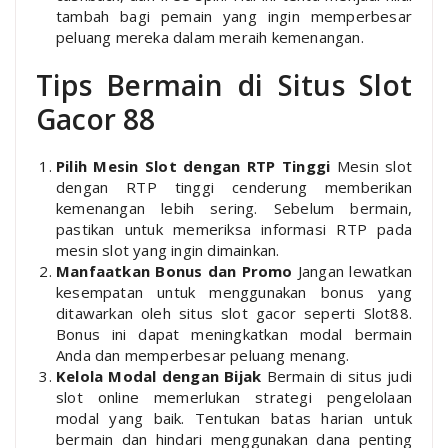
tambah bagi pemain yang ingin memperbesar
peluang mereka dalam meraih kemenangan.
Tips Bermain di Situs Slot
Gacor 88
Pilih Mesin Slot dengan RTP Tinggi
Mesin slot
dengan RTP tinggi cenderung memberikan
kemenangan lebih sering. Sebelum bermain,
pastikan untuk memeriksa informasi RTP pada
mesin slot yang ingin dimainkan.
Manfaatkan Bonus dan Promo
Jangan lewatkan
kesempatan untuk menggunakan bonus yang
ditawarkan oleh situs slot gacor seperti Slot88.
Bonus ini dapat meningkatkan modal bermain
Anda dan memperbesar peluang menang.
Kelola Modal dengan Bijak
Bermain di situs judi
slot online memerlukan strategi pengelolaan
modal yang baik. Tentukan batas harian untuk
bermain dan hindari menggunakan dana penting