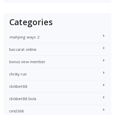
Categories
:mahjong ways 2
baccarat online
bonus new member
chciky run
clickbet88
clickbet88 bola
cmd368