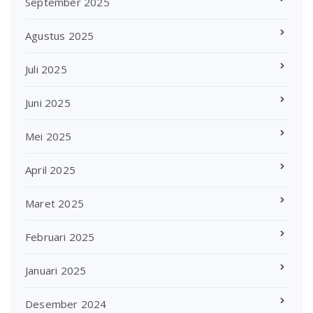
September 2025
Agustus 2025
Juli 2025
Juni 2025
Mei 2025
April 2025
Maret 2025
Februari 2025
Januari 2025
Desember 2024