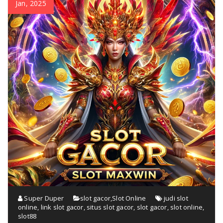
Jan, 2025
Super Duper
slot gacor
,
Slot Online
judi slot
online
,
link slot gacor
,
situs slot gacor
,
slot gacor
,
slot online
,
slot88