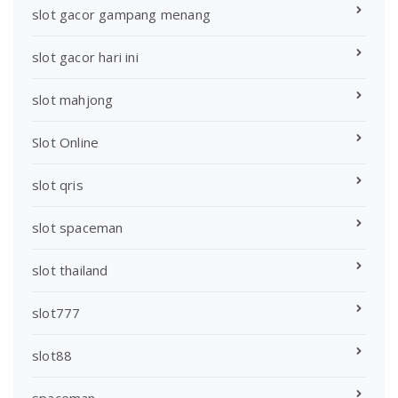
slot gacor gampang menang
slot gacor hari ini
slot mahjong
Slot Online
slot qris
slot spaceman
slot thailand
slot777
slot88
spaceman