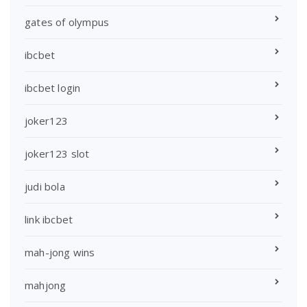
gates of olympus
ibcbet
ibcbet login
joker123
joker123 slot
judi bola
link ibcbet
mah-jong wins
mahjong