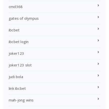
cmd368
gates of olympus
ibcbet
ibcbet login
joker123
joker123 slot
judi bola
link ibcbet
mah-jong wins