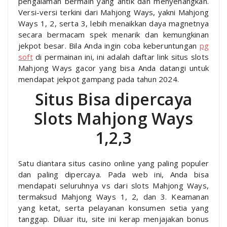
pengalaman bermain yang antik dan menyenangkan.
Versi-versi terkini dari Mahjong Ways, yakni Mahjong
Ways 1, 2, serta 3, lebih menaikkan daya magnetnya
secara bermacam spek menarik dan kemungkinan
jekpot besar. Bila Anda ingin coba keberuntungan
pg
soft
di permainan ini, ini adalah daftar link situs slots
Mahjong Ways gacor yang bisa Anda datangi untuk
mendapat jekpot gampang pada tahun 2024.
Situs Bisa dipercaya
Slots Mahjong Ways
1,2,3
Satu diantara situs casino online yang paling populer
dan paling dipercaya. Pada web ini, Anda bisa
mendapati seluruhnya vs dari slots Mahjong Ways,
termaksud Mahjong Ways 1, 2, dan 3. Keamanan
yang ketat, serta pelayanan konsumen setia yang
tanggap. Diluar itu, site ini kerap menjajakan bonus