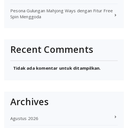
Pesona Gulungan Mahjong Ways dengan Fitur Free
Spin Menggoda
Recent Comments
Tidak ada komentar untuk ditampilkan.
Archives
Agustus 2026