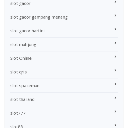
slot gacor
slot gacor gampang menang
slot gacor hari ini
slot mahjong
Slot Online
slot qris
slot spaceman
slot thailand
slot777
slot88