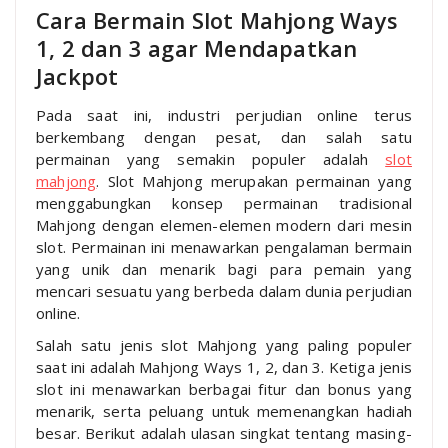
Cara Bermain Slot Mahjong Ways
1, 2 dan 3 agar Mendapatkan
Jackpot
Pada saat ini, industri perjudian online terus
berkembang dengan pesat, dan salah satu
permainan yang semakin populer adalah
slot
mahjong
. Slot Mahjong merupakan permainan yang
menggabungkan konsep permainan tradisional
Mahjong dengan elemen-elemen modern dari mesin
slot. Permainan ini menawarkan pengalaman bermain
yang unik dan menarik bagi para pemain yang
mencari sesuatu yang berbeda dalam dunia perjudian
online.
Salah satu jenis slot Mahjong yang paling populer
saat ini adalah Mahjong Ways 1, 2, dan 3. Ketiga jenis
slot ini menawarkan berbagai fitur dan bonus yang
menarik, serta peluang untuk memenangkan hadiah
besar. Berikut adalah ulasan singkat tentang masing-