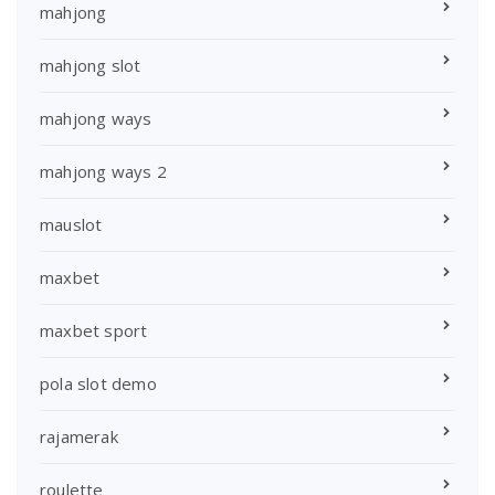
mahjong
mahjong slot
mahjong ways
mahjong ways 2
mauslot
maxbet
maxbet sport
pola slot demo
rajamerak
roulette