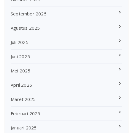
September 2025
Agustus 2025
Juli 2025
Juni 2025
Mei 2025
April 2025
Maret 2025
Februari 2025
Januari 2025