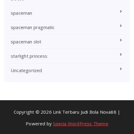
spaceman
spaceman pragmatic
spaceman slot
starlight princess
Uncategorized
Copyright © 2026 Link Terbaru Judi Bola Nova88 |
Powered by
Specia WordPress Theme