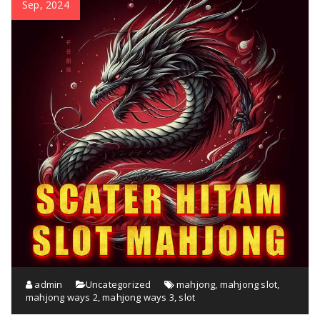
Sep, 2024
admin
Uncategorized
mahjong
,
mahjong slot
,
mahjong ways 2
,
mahjong ways 3
,
slot