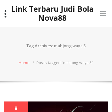
Skip
Link Terbaru Judi Bola
to
content
Nova88
Tag Archives: mahjong ways 3
Home
/
Posts tagged "mahjong ways 3"
8