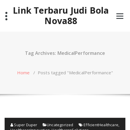
Skip
Link Terbaru Judi Bola
to
content
Nova88
Tag Archives: MedicalPerformance
Home
/
Posts tagged "MedicalPerformance"
Super Duper
Uncategorized
EfficientHealthcare
,
HealthcareInnovation
,
HealthcareSolutions
,