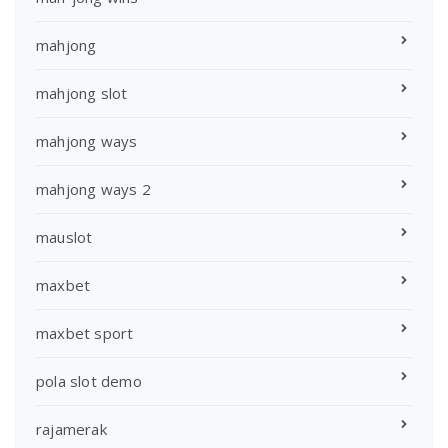
mahjong
mahjong slot
mahjong ways
mahjong ways 2
mauslot
maxbet
maxbet sport
pola slot demo
rajamerak