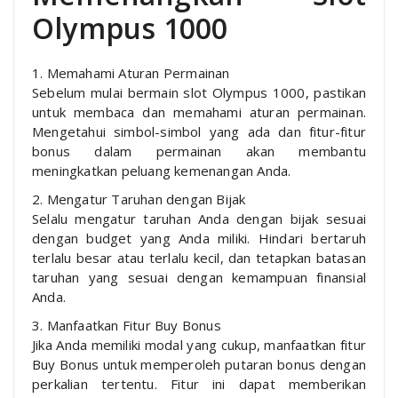
Olympus 1000
1. Memahami Aturan Permainan
Sebelum mulai bermain slot Olympus 1000, pastikan
untuk membaca dan memahami aturan permainan.
Mengetahui simbol-simbol yang ada dan fitur-fitur
bonus dalam permainan akan membantu
meningkatkan peluang kemenangan Anda.
2. Mengatur Taruhan dengan Bijak
Selalu mengatur taruhan Anda dengan bijak sesuai
dengan budget yang Anda miliki. Hindari bertaruh
terlalu besar atau terlalu kecil, dan tetapkan batasan
taruhan yang sesuai dengan kemampuan finansial
Anda.
3. Manfaatkan Fitur Buy Bonus
Jika Anda memiliki modal yang cukup, manfaatkan fitur
Buy Bonus untuk memperoleh putaran bonus dengan
perkalian tertentu. Fitur ini dapat memberikan