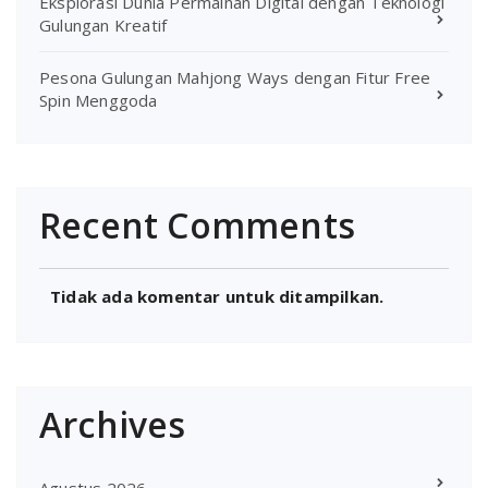
Eksplorasi Dunia Permainan Digital dengan Teknologi
Gulungan Kreatif
Pesona Gulungan Mahjong Ways dengan Fitur Free
Spin Menggoda
Recent Comments
Tidak ada komentar untuk ditampilkan.
Archives