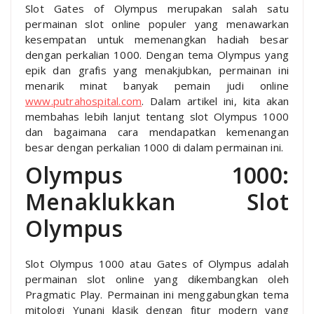
Slot Gates of Olympus merupakan salah satu
permainan slot online populer yang menawarkan
kesempatan untuk memenangkan hadiah besar
dengan perkalian 1000. Dengan tema Olympus yang
epik dan grafis yang menakjubkan, permainan ini
menarik minat banyak pemain judi online
www.putrahospital.com
. Dalam artikel ini, kita akan
membahas lebih lanjut tentang slot Olympus 1000
dan bagaimana cara mendapatkan kemenangan
besar dengan perkalian 1000 di dalam permainan ini.
Olympus 1000:
Menaklukkan Slot
Olympus
Slot Olympus 1000 atau Gates of Olympus adalah
permainan slot online yang dikembangkan oleh
Pragmatic Play. Permainan ini menggabungkan tema
mitologi Yunani klasik dengan fitur modern yang