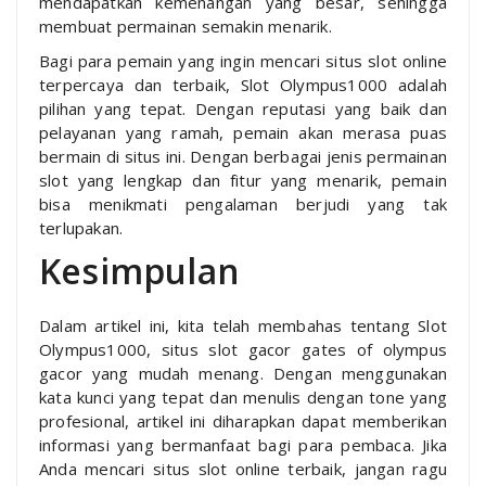
mendapatkan kemenangan yang besar, sehingga
membuat permainan semakin menarik.
Bagi para pemain yang ingin mencari situs slot online
terpercaya dan terbaik, Slot Olympus1000 adalah
pilihan yang tepat. Dengan reputasi yang baik dan
pelayanan yang ramah, pemain akan merasa puas
bermain di situs ini. Dengan berbagai jenis permainan
slot yang lengkap dan fitur yang menarik, pemain
bisa menikmati pengalaman berjudi yang tak
terlupakan.
Kesimpulan
Dalam artikel ini, kita telah membahas tentang Slot
Olympus1000, situs slot gacor gates of olympus
gacor yang mudah menang. Dengan menggunakan
kata kunci yang tepat dan menulis dengan tone yang
profesional, artikel ini diharapkan dapat memberikan
informasi yang bermanfaat bagi para pembaca. Jika
Anda mencari situs slot online terbaik, jangan ragu