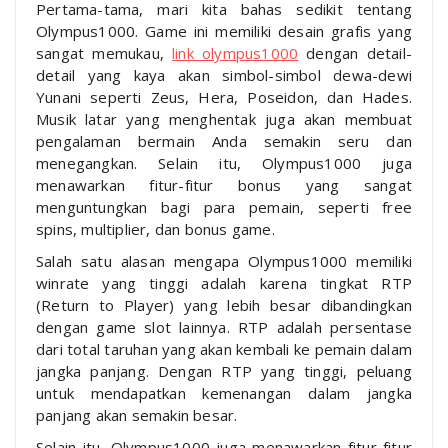
Pertama-tama, mari kita bahas sedikit tentang
Olympus1000. Game ini memiliki desain grafis yang
sangat memukau,
link olympus1000
dengan detail-
detail yang kaya akan simbol-simbol dewa-dewi
Yunani seperti Zeus, Hera, Poseidon, dan Hades.
Musik latar yang menghentak juga akan membuat
pengalaman bermain Anda semakin seru dan
menegangkan. Selain itu, Olympus1000 juga
menawarkan fitur-fitur bonus yang sangat
menguntungkan bagi para pemain, seperti free
spins, multiplier, dan bonus game.
Salah satu alasan mengapa Olympus1000 memiliki
winrate yang tinggi adalah karena tingkat RTP
(Return to Player) yang lebih besar dibandingkan
dengan game slot lainnya. RTP adalah persentase
dari total taruhan yang akan kembali ke pemain dalam
jangka panjang. Dengan RTP yang tinggi, peluang
untuk mendapatkan kemenangan dalam jangka
panjang akan semakin besar.
Selain itu, Olympus1000 juga menawarkan fitur-fitur