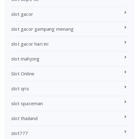
slot gacor
slot gacor gampang menang
slot gacor hari ini
slot mahjong
Slot Online
slot qris
slot spaceman
slot thailand
slot777