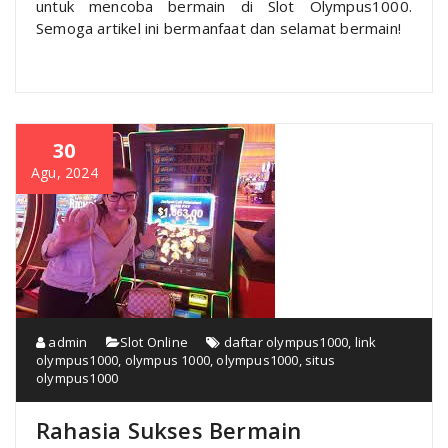
untuk mencoba bermain di Slot Olympus1000.
Semoga artikel ini bermanfaat dan selamat bermain!
30
Agu, 2024
admin
Slot Online
daftar olympus1000
,
link
olympus1000
,
olympus 1000
,
olympus1000
,
situs
olympus1000
Rahasia Sukses Bermain