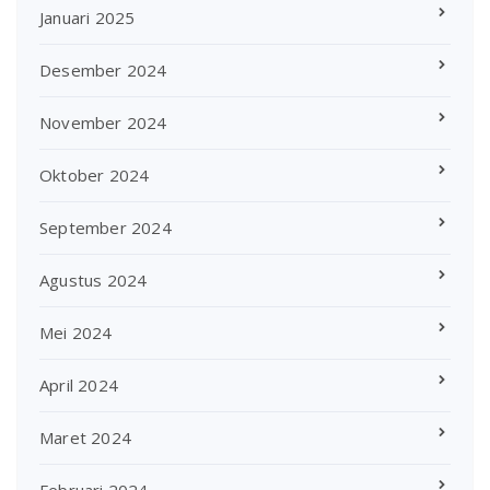
Januari 2025
Desember 2024
November 2024
Oktober 2024
September 2024
Agustus 2024
Mei 2024
April 2024
Maret 2024