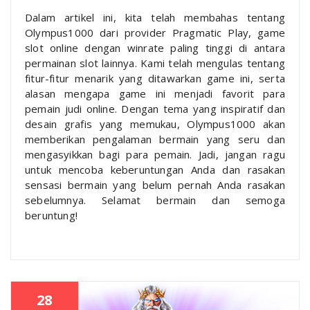
Dalam artikel ini, kita telah membahas tentang
Olympus1000 dari provider Pragmatic Play, game
slot online dengan winrate paling tinggi di antara
permainan slot lainnya. Kami telah mengulas tentang
fitur-fitur menarik yang ditawarkan game ini, serta
alasan mengapa game ini menjadi favorit para
pemain judi online. Dengan tema yang inspiratif dan
desain grafis yang memukau, Olympus1000 akan
memberikan pengalaman bermain yang seru dan
mengasyikkan bagi para pemain. Jadi, jangan ragu
untuk mencoba keberuntungan Anda dan rasakan
sensasi bermain yang belum pernah Anda rasakan
sebelumnya. Selamat bermain dan semoga
beruntung!
28