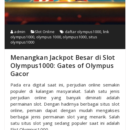
admin
Slot Online
daftar olympus1000
,
link
olympus1000
,
olympus 1000
,
olympus1000
,
situs
olympus1000
Menangkan Jackpot Besar di Slot
Olympus1000: Gates of Olympus
Gacor
Pada era digital saat ini, perjudian online semakin
populer di kalangan masyarakat. Salah satu jenis
perjudian online yang banyak diminati adalah
permainan slot. Dengan hadirnya berbagai situs slot
online, pemain dapat dengan mudah mengakses
berbagai jenis permainan slot yang menarik. Salah
satu situs slot yang sedang populer saat ini adalah
Slot Olympus1000.