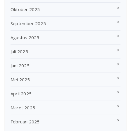
Oktober 2025
September 2025
Agustus 2025
Juli 2025
Juni 2025
Mei 2025
April 2025
Maret 2025
Februari 2025