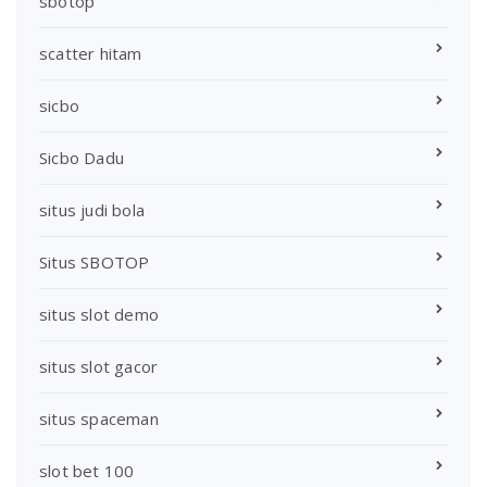
sbotop
scatter hitam
sicbo
Sicbo Dadu
situs judi bola
Situs SBOTOP
situs slot demo
situs slot gacor
situs spaceman
slot bet 100