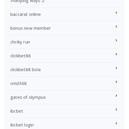
:mahjong ways 2
baccarat online
bonus new member
chciky run
clickbet88
clickbet88 bola
cmd368
gates of olympus
ibcbet
ibcbet login