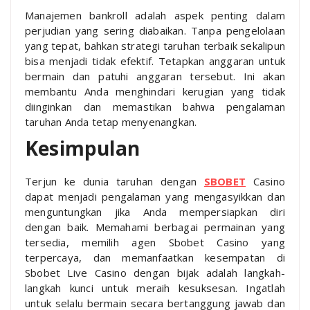
Manajemen bankroll adalah aspek penting dalam
perjudian yang sering diabaikan. Tanpa pengelolaan
yang tepat, bahkan strategi taruhan terbaik sekalipun
bisa menjadi tidak efektif. Tetapkan anggaran untuk
bermain dan patuhi anggaran tersebut. Ini akan
membantu Anda menghindari kerugian yang tidak
diinginkan dan memastikan bahwa pengalaman
taruhan Anda tetap menyenangkan.
Kesimpulan
Terjun ke dunia taruhan dengan
SBOBET
Casino
dapat menjadi pengalaman yang mengasyikkan dan
menguntungkan jika Anda mempersiapkan diri
dengan baik. Memahami berbagai permainan yang
tersedia, memilih agen Sbobet Casino yang
terpercaya, dan memanfaatkan kesempatan di
Sbobet Live Casino dengan bijak adalah langkah-
langkah kunci untuk meraih kesuksesan. Ingatlah
untuk selalu bermain secara bertanggung jawab dan