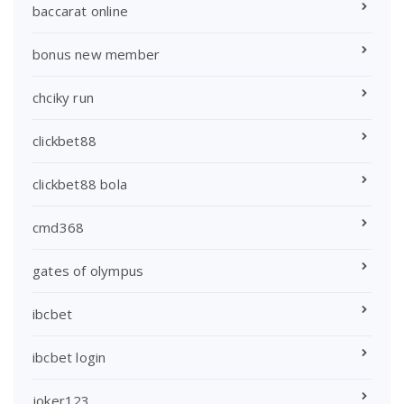
baccarat online
bonus new member
chciky run
clickbet88
clickbet88 bola
cmd368
gates of olympus
ibcbet
ibcbet login
joker123