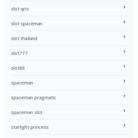
slot qris
slot spaceman
slot thailand
slot777
slot88
spaceman
spaceman pragmatic
spaceman slot
starlight princess