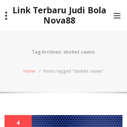
Skip
Link Terbaru Judi Bola
to
content
Nova88
Tag Archives: sbobet casino
Home
/
Posts tagged "sbobet casino"
4