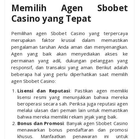
Memilih Agen Sbobet
Casino yang Tepat
Pemilihan agen Sbobet Casino yang terpercaya
merupakan faktor krusial dalam memastikan
pengalaman taruhan Anda aman dan menyenangkan.
Agen yang baik akan menyediakan akses ke
permainan yang adil, dukungan pelanggan yang
responsif, dan transaksi yang aman. Berikut adalah
beberapa hal yang perlu diperhatikan saat memilih
agen Sbobet Casino:
Lisensi dan Reputasi
: Pastikan agen memiliki
lisensi resmi yang menunjukkan bahwa mereka
beroperasi secara sah. Periksa juga reputasi agen
melalui ulasan dari pemain lain untuk memastikan
bahwa mereka memiliki rekam jejak yang baik.
Bonus dan Promosi
: Banyak agen Sbobet Casino
menawarkan bonus pendaftaran dan promosi
khusus. Manfaatkan penawaran ini untuk