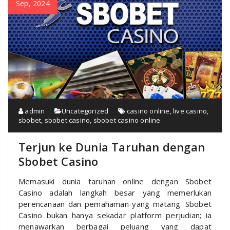
Sep, 2024
admin
Uncategorized
casino online
,
live casino
,
sbobet
,
sbobet casino
,
sbobet casino online
Terjun ke Dunia Taruhan dengan
Sbobet Casino
Memasuki dunia taruhan online dengan Sbobet
Casino adalah langkah besar yang memerlukan
perencanaan dan pemahaman yang matang. Sbobet
Casino bukan hanya sekadar platform perjudian; ia
menawarkan berbagai peluang yang dapat