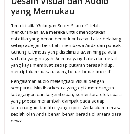
Desain Visual dan Audio
yang Memukau
Tim di balik “Gulungan Super Scatter” telah
mencurahkan jiwa mereka untuk menciptakan
estetika yang benar-benar luar biasa. Latar belakang
setiap adegan berubah, membawa Anda dari puncak
Gunung Olympus yang diselimuti awan hingga aula
Valhalla yang megah. Animasi yang halus dan detail
yang kaya membuat setiap putaran terasa hidup,
menciptakan suasana yang benar-benar imersif.
Pengalaman audio melengkapi visual dengan
sempurna. Musik orkestra yang epik membangun
ketegangan dan kegembiraan, sementara efek suara
yang presisi menambah dampak pada setiap
kemenangan dan fitur yang dipicu. Anda akan merasa
seolah-olah Anda benar-benar berada di antara para
dewa.