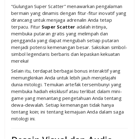
“Gulungan Super Scatter” menawarkan pengalaman
bermain yang dinamis dengan fitur-fitur inovatif yang
dirancang untuk menjaga adrenalin Anda tetap
terpacu. Fitur
Super Scatter
adalah intinya,
membuka putaran gratis yang melimpah dan
pengganda yang dapat mengubah setiap putaran
menjadi potensi kemenangan besar. Saksikan simbol-
simbol legendaris berbaris dan lepaskan kekuatan
mereka!
Selain itu, terdapat berbagai bonus interaktif yang
memungkinkan Anda untuk lebih jauh menjelajahi
dunia mitologi. Temukan artefak tersembunyi yang
membuka hadiah eksklusif atau terlibat dalam mini-
game yang menantang pengetahuan Anda tentang
dewa-dewalah. Setiap kemenangan tidak hanya
tentang koin; ini tentang kemajuan Anda dalam saga
mitologi ini.