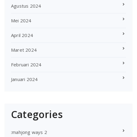
Agustus 2024
Mei 2024
April 2024
Maret 2024
Februari 2024
Januari 2024
Categories
:mahjong ways 2