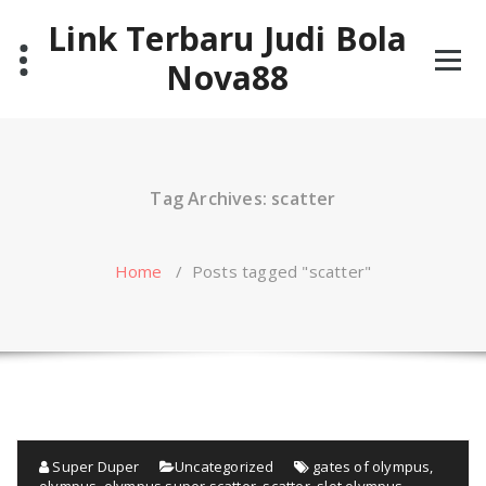
Skip
Link Terbaru Judi Bola
to
content
Nova88
Tag Archives: scatter
Home
/
Posts tagged "scatter"
Super Duper
Uncategorized
gates of olympus
,
olympus
,
olympus super scatter
,
scatter
,
slot olympus
,