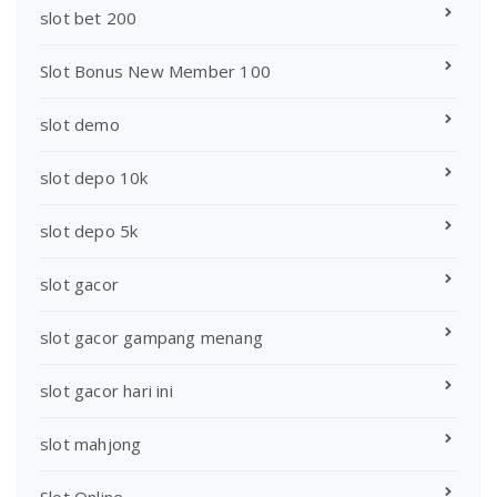
slot bet 200
Slot Bonus New Member 100
slot demo
slot depo 10k
slot depo 5k
slot gacor
slot gacor gampang menang
slot gacor hari ini
slot mahjong
Slot Online