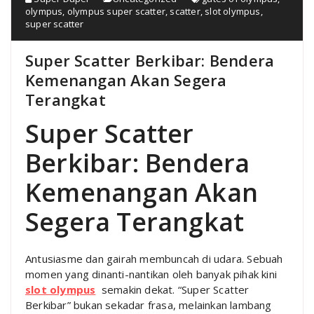
olympus
,
olympus super scatter
,
scatter
,
slot olympus
,
super scatter
Super Scatter Berkibar: Bendera
Kemenangan Akan Segera
Terangkat
Super Scatter
Berkibar: Bendera
Kemenangan Akan
Segera Terangkat
Antusiasme dan gairah membuncah di udara. Sebuah
momen yang dinanti-nantikan oleh banyak pihak kini
slot olympus
semakin dekat. “Super Scatter
Berkibar” bukan sekadar frasa, melainkan lambang