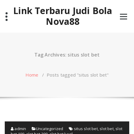
Skip
Link Terbaru Judi Bola
to
content
Nova88
Tag Archives: situs slot bet
Home
/
Posts tagged "situs slot bet"
admin
Uncategorized
situs slot bet
,
slot bet
,
slot
bet 100
,
slot bet 200
,
slot bet kecil