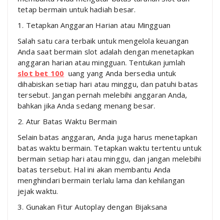
tetap bermain untuk hadiah besar.
1. Tetapkan Anggaran Harian atau Mingguan
Salah satu cara terbaik untuk mengelola keuangan
Anda saat bermain slot adalah dengan menetapkan
anggaran harian atau mingguan. Tentukan jumlah
slot bet 100
uang yang Anda bersedia untuk
dihabiskan setiap hari atau minggu, dan patuhi batas
tersebut. Jangan pernah melebihi anggaran Anda,
bahkan jika Anda sedang menang besar.
2. Atur Batas Waktu Bermain
Selain batas anggaran, Anda juga harus menetapkan
batas waktu bermain. Tetapkan waktu tertentu untuk
bermain setiap hari atau minggu, dan jangan melebihi
batas tersebut. Hal ini akan membantu Anda
menghindari bermain terlalu lama dan kehilangan
jejak waktu.
3. Gunakan Fitur Autoplay dengan Bijaksana