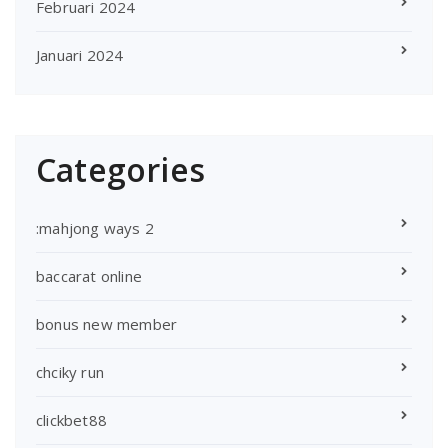
Februari 2024
Januari 2024
Categories
:mahjong ways 2
baccarat online
bonus new member
chciky run
clickbet88