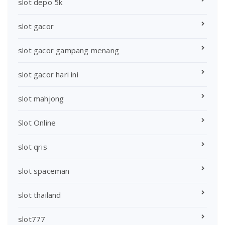
slot depo 5k
slot gacor
slot gacor gampang menang
slot gacor hari ini
slot mahjong
Slot Online
slot qris
slot spaceman
slot thailand
slot777