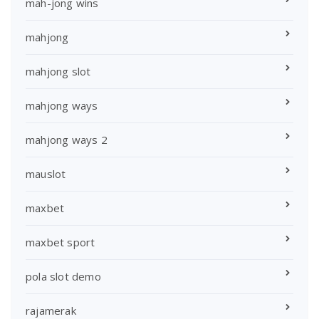
mah-jong wins
mahjong
mahjong slot
mahjong ways
mahjong ways 2
mauslot
maxbet
maxbet sport
pola slot demo
rajamerak