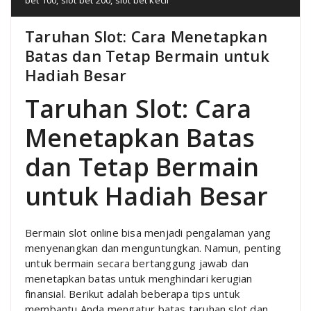
Taruhan Slot: Cara Menetapkan
Batas dan Tetap Bermain untuk
Hadiah Besar
Taruhan Slot: Cara
Menetapkan Batas
dan Tetap Bermain
untuk Hadiah Besar
Bermain slot online bisa menjadi pengalaman yang
menyenangkan dan menguntungkan. Namun, penting
untuk bermain secara bertanggung jawab dan
menetapkan batas untuk menghindari kerugian
finansial. Berikut adalah beberapa tips untuk
membantu Anda mengatur batas taruhan slot dan