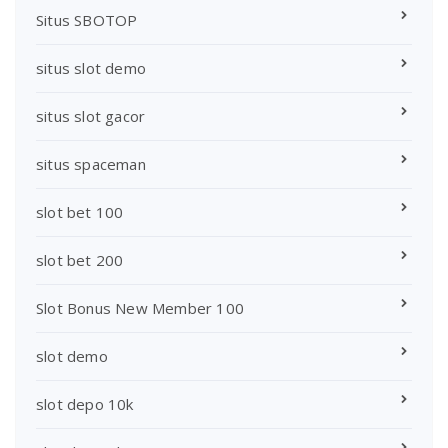
Situs SBOTOP
situs slot demo
situs slot gacor
situs spaceman
slot bet 100
slot bet 200
Slot Bonus New Member 100
slot demo
slot depo 10k