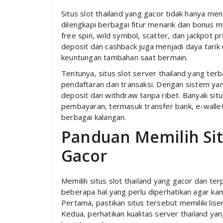
Situs slot thailand yang gacor tidak hanya m
dilengkapi berbagai fitur menarik dan bonus m
free spin, wild symbol, scatter, dan jackpot 
deposit dan cashback juga menjadi daya tar
keuntungan tambahan saat bermain.
Tentunya, situs slot server thailand yang te
pendaftaran dan transaksi. Dengan sistem ya
deposit dan withdraw tanpa ribet. Banyak si
pembayaran, termasuk transfer bank, e-walle
berbagai kalangan.
Panduan Memilih Sit
Gacor
Memilih situs slot thailand yang gacor dan t
beberapa hal yang perlu diperhatikan agar k
Pertama, pastikan situs tersebut memiliki lise
Kedua, perhatikan kualitas server thailand ya