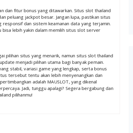
an dan fitur bonus yang ditawarkan. Situs slot thailand
n peluang jackpot besar. Jangan lupa, pastikan situs
 responsif dan sistem keamanan data yang terjamin.
isa lebih yakin dalam memilih situs slot server
pilihan situs yang menarik, namun situs slot thailand
 update menjadi pilihan utama bagi banyak pemain.
ang stabil, variasi game yang lengkap, serta bonus
itus tersebut tentu akan lebih menyenangkan dan
dipertimbangkan adalah MAUSLOT, yang dikenal
terpercaya. Jadi, tunggu apalagi? Segera bergabung dan
iland pilihanmu!