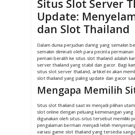
Situs Slot Server 
Update: Menyela
dan Slot Thailand
Dalam dunia perjudian daring yang semakin 
semakin diminati oleh para pecinta permainan
pemain beralih ke situs slot thailand adalah 
server thailand yang stabil dan gacor. Bagi 
situs slot server thailand, artikel ini akan 
slot thailand yang paling update dan gacor saat
Mengapa Memilih Sit
Situs slot thailand saat ini menjadi pilihan u
slot online dengan peluang kemenangan yang le
digunakan oleh situs-situs tersebut memiliki 
pengalaman bermain menjadi lebih menyenangk
variasi game slot thailand yang tersedia sang