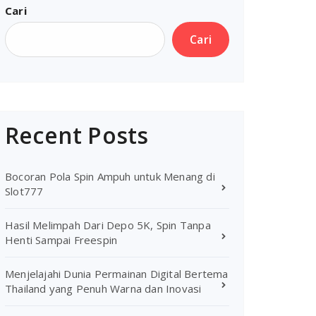
Cari
Cari
Recent Posts
Bocoran Pola Spin Ampuh untuk Menang di
Slot777
Hasil Melimpah Dari Depo 5K, Spin Tanpa
Henti Sampai Freespin
Menjelajahi Dunia Permainan Digital Bertema
Thailand yang Penuh Warna dan Inovasi