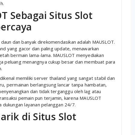
h.
Sebagai Situs Slot
percaya
aik daun dan banyak direkomendasikan adalah MAUSLOT.
ailand yang gacor dan paling update, menawarkan
betah bermain lama-lama. MAUSLOT menyediakan
ngga peluang menangnya cukup besar dan membuat para
.
ikenal memiliki server thailand yang sangat stabil dan
aru, permainan berlangsung lancar tanpa hambatan,
enyenangkan dan tidak terganggu oleh lag atau
transaksi pemain pun terjamin, karena MAUSLOT
 dukungan layanan pelanggan 24/7.
rik di Situs Slot