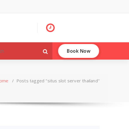
Book Now
ome
/
Posts tagged "situs slot server thailand"