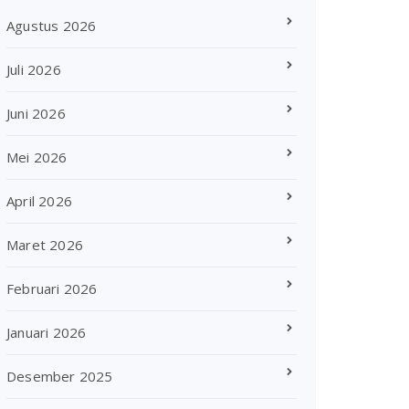
Agustus 2026
Juli 2026
Juni 2026
Mei 2026
April 2026
Maret 2026
Februari 2026
Januari 2026
Desember 2025