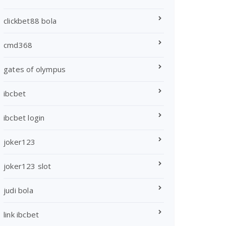
clickbet88 bola
cmd368
gates of olympus
ibcbet
ibcbet login
joker123
joker123 slot
judi bola
link ibcbet