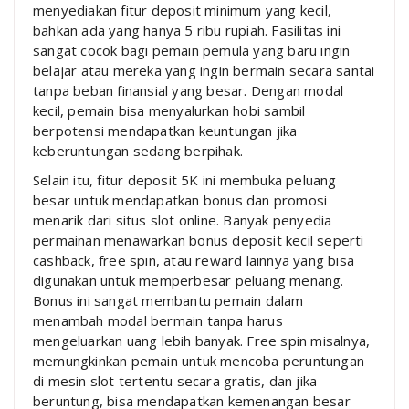
menyediakan fitur deposit minimum yang kecil,
bahkan ada yang hanya 5 ribu rupiah. Fasilitas ini
sangat cocok bagi pemain pemula yang baru ingin
belajar atau mereka yang ingin bermain secara santai
tanpa beban finansial yang besar. Dengan modal
kecil, pemain bisa menyalurkan hobi sambil
berpotensi mendapatkan keuntungan jika
keberuntungan sedang berpihak.
Selain itu, fitur deposit 5K ini membuka peluang
besar untuk mendapatkan bonus dan promosi
menarik dari situs slot online. Banyak penyedia
permainan menawarkan bonus deposit kecil seperti
cashback, free spin, atau reward lainnya yang bisa
digunakan untuk memperbesar peluang menang.
Bonus ini sangat membantu pemain dalam
menambah modal bermain tanpa harus
mengeluarkan uang lebih banyak. Free spin misalnya,
memungkinkan pemain untuk mencoba peruntungan
di mesin slot tertentu secara gratis, dan jika
beruntung, bisa mendapatkan kemenangan besar