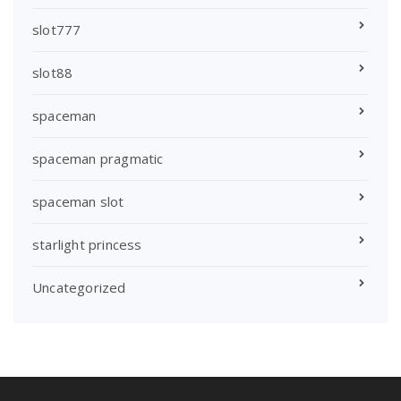
slot777
slot88
spaceman
spaceman pragmatic
spaceman slot
starlight princess
Uncategorized