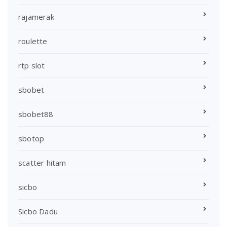
rajamerak
roulette
rtp slot
sbobet
sbobet88
sbotop
scatter hitam
sicbo
Sicbo Dadu