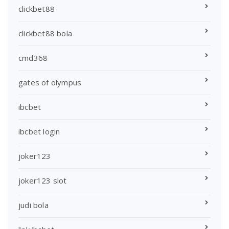
clickbet88
clickbet88 bola
cmd368
gates of olympus
ibcbet
ibcbet login
joker123
joker123 slot
judi bola