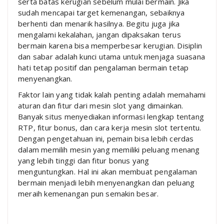
serta batas kerugian sebelum mulai bermain. Jika
sudah mencapai target kemenangan, sebaiknya
berhenti dan menarik hasilnya. Begitu juga jika
mengalami kekalahan, jangan dipaksakan terus
bermain karena bisa memperbesar kerugian. Disiplin
dan sabar adalah kunci utama untuk menjaga suasana
hati tetap positif dan pengalaman bermain tetap
menyenangkan.
Faktor lain yang tidak kalah penting adalah memahami
aturan dan fitur dari mesin slot yang dimainkan.
Banyak situs menyediakan informasi lengkap tentang
RTP, fitur bonus, dan cara kerja mesin slot tertentu.
Dengan pengetahuan ini, pemain bisa lebih cerdas
dalam memilih mesin yang memiliki peluang menang
yang lebih tinggi dan fitur bonus yang
menguntungkan. Hal ini akan membuat pengalaman
bermain menjadi lebih menyenangkan dan peluang
meraih kemenangan pun semakin besar.