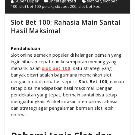
Super Duper
Uncategorized
slot bet
,
slot bet
100
,
slot bet 100 perak
,
slot bet 200
,
slot bet kecil
Slot Bet 100: Rahasia Main Santai
Hasil Maksimal
Pendahuluan
Slot online semakin populer di kalangan pemain yang
ingin hiburan cepat dan kesempatan menang yang
menarik. Salah
slot bet 100
satu strategi yang
banyak dicari adalah bagaimana memainkan slot
dengan modal terbatas seperti
Slot Bet 100
, namun
tetap bisa mendapatkan hasil maksimal. Dengan
pendekatan yang tepat, bermain santai bisa tetap
menguntungkan. Artikel ini akan membahas rahasia
dan strategi agar pengalaman bermain slot lebih
optimal.