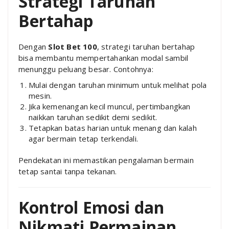
Strategi Taruhan
Bertahap
Dengan
Slot Bet 100
, strategi taruhan bertahap
bisa membantu mempertahankan modal sambil
menunggu peluang besar. Contohnya:
Mulai dengan taruhan minimum untuk melihat pola
mesin.
Jika kemenangan kecil muncul, pertimbangkan
naikkan taruhan sedikit demi sedikit.
Tetapkan batas harian untuk menang dan kalah
agar bermain tetap terkendali.
Pendekatan ini memastikan pengalaman bermain
tetap santai tanpa tekanan.
Kontrol Emosi dan
Nikmati Permainan