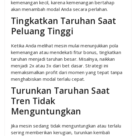
kemenangan kecil, karena kemenangan bertahap
akan menambah modal Anda secara perlahan.
Tingkatkan Taruhan Saat
Peluang Tinggi
Ketika Anda melihat mesin mulai menunjukkan pola
kemenangan atau mendekati fitur bonus, tingkatkan
taruhan menjadi taruhan besar. Misalnya, naikkan
menjadi 2x atau 3x dari bet dasar. Strategi ini
memaksimalkan profit dari momen yang tepat tanpa
menghabiskan modal terlalu cepat.
Turunkan Taruhan Saat
Tren Tidak
Menguntungkan
Jika mesin sedang tidak menguntungkan atau terlalu
sering memberikan kerugian, turunkan kembali