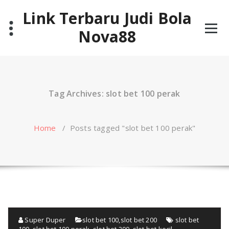
Skip
Link Terbaru Judi Bola
to
content
Nova88
Tag Archives: slot bet 100 perak
Home
/
Posts tagged "slot bet 100 perak"
Super Duper
slot bet 100
,
slot bet 200
slot bet
100
,
slot bet 100 perak
,
slot bet 200
,
slot bet kecil