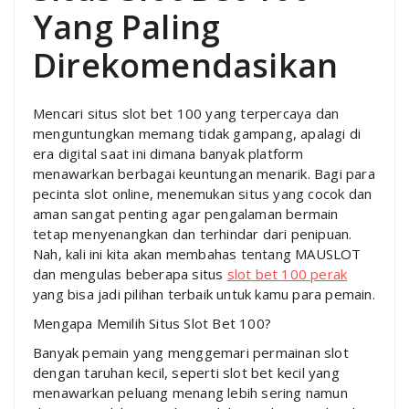
Yang Paling
Direkomendasikan
Mencari situs slot bet 100 yang terpercaya dan
menguntungkan memang tidak gampang, apalagi di
era digital saat ini dimana banyak platform
menawarkan berbagai keuntungan menarik. Bagi para
pecinta slot online, menemukan situs yang cocok dan
aman sangat penting agar pengalaman bermain
tetap menyenangkan dan terhindar dari penipuan.
Nah, kali ini kita akan membahas tentang MAUSLOT
dan mengulas beberapa situs
slot bet 100 perak
yang bisa jadi pilihan terbaik untuk kamu para pemain.
Mengapa Memilih Situs Slot Bet 100?
Banyak pemain yang menggemari permainan slot
dengan taruhan kecil, seperti slot bet kecil yang
menawarkan peluang menang lebih sering namun