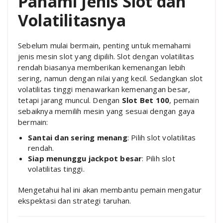
Pahami Jenis Slot dan
Volatilitasnya
Sebelum mulai bermain, penting untuk memahami
jenis mesin slot yang dipilih. Slot dengan volatilitas
rendah biasanya memberikan kemenangan lebih
sering, namun dengan nilai yang kecil. Sedangkan slot
volatilitas tinggi menawarkan kemenangan besar,
tetapi jarang muncul. Dengan
Slot Bet 100
, pemain
sebaiknya memilih mesin yang sesuai dengan gaya
bermain:
Santai dan sering menang
: Pilih slot volatilitas
rendah.
Siap menunggu jackpot besar
: Pilih slot
volatilitas tinggi.
Mengetahui hal ini akan membantu pemain mengatur
ekspektasi dan strategi taruhan.