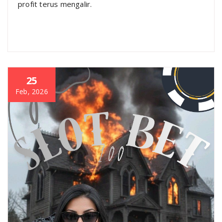
profit terus mengalir.
25
Feb, 2026