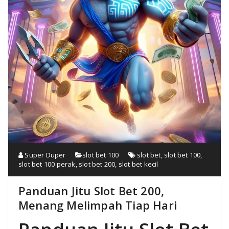
Super Duper
slot bet 100
slot bet
,
slot bet 100
,
slot bet 100 perak
,
slot bet 200
,
slot bet kecil
Panduan Jitu Slot Bet 200,
Menang Melimpah Tiap Hari