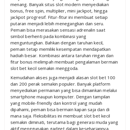
menang. Banyak situs slot modern menyediakan
bonus, free spin, multiplier, mini jackpot, hingga
jackpot progresif. Fitur-fitur ini membuat setiap
putaran menjadi lebih menegangkan dan seru.
Pemain bisa merasakan sensasi adrenalin saat
simbol berhenti pada kombinasi yang
menguntungkan. Bahkan dengan taruhan kecil,
pemain tetap memiliki kesempatan mendapatkan
hadiah besar. Kombinasi antara taruhan ringan dan
fitur bonus melimpah membuat pengalaman bermain
slot bet kecil semakin menggoda.
Kemudahan akses juga menjadi alasan slot bet 100
dan 200 perak semakin populer. Banyak platform
menyediakan permainan yang bisa dimainkan melalui
smartphone maupun komputer. Dengan tampilan
yang mobile-friendly dan kontrol yang mudah
dipahami, pemain bisa bermain kapan saja dan di
mana saja. Fleksibilitas ini membuat slot bet kecil
semakin diminati, terutama bagi generasi muda yang
aktif menggunakan gadget dalam kesehariannya.