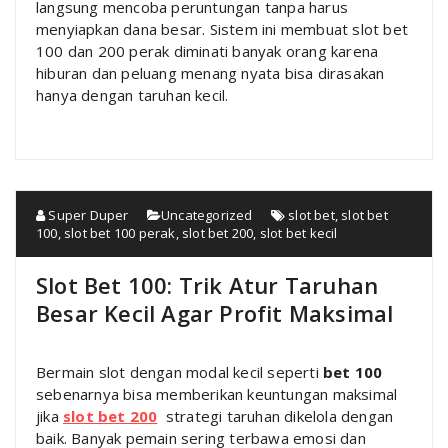
langsung mencoba peruntungan tanpa harus
menyiapkan dana besar. Sistem ini membuat slot bet
100 dan 200 perak diminati banyak orang karena
hiburan dan peluang menang nyata bisa dirasakan
hanya dengan taruhan kecil.
Super Duper
Uncategorized
slot bet
,
slot bet
100
,
slot bet 100 perak
,
slot bet 200
,
slot bet kecil
Slot Bet 100: Trik Atur Taruhan
Besar Kecil Agar Profit Maksimal
Bermain slot dengan modal kecil seperti
bet 100
sebenarnya bisa memberikan keuntungan maksimal
jika
slot bet 200
strategi taruhan dikelola dengan
baik. Banyak pemain sering terbawa emosi dan