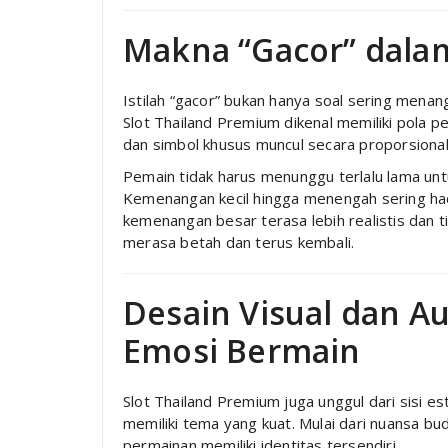
Makna “Gacor” dala
Istilah “gacor” bukan hanya soal sering menan
Slot Thailand Premium dikenal memiliki pola pe
dan simbol khusus muncul secara proporsional
Pemain tidak harus menunggu terlalu lama u
Kemenangan kecil hingga menengah sering ha
kemenangan besar terasa lebih realistis dan 
merasa betah dan terus kembali.
Desain Visual dan A
Emosi Bermain
Slot Thailand Premium juga unggul dari sisi es
memiliki tema yang kuat. Mulai dari nuansa bu
permainan memiliki identitas tersendiri.