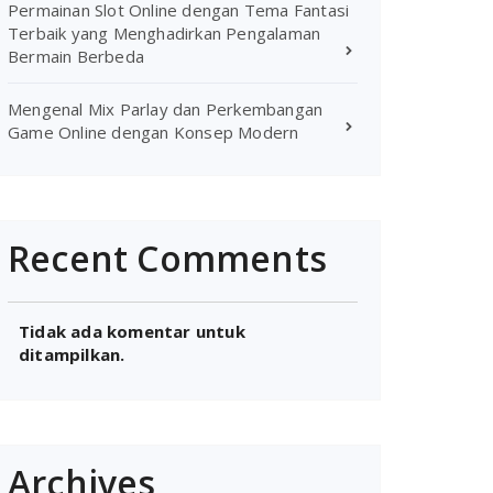
Permainan Slot Online dengan Tema Fantasi
Terbaik yang Menghadirkan Pengalaman
Bermain Berbeda
Mengenal Mix Parlay dan Perkembangan
Game Online dengan Konsep Modern
Recent Comments
Tidak ada komentar untuk
ditampilkan.
Archives