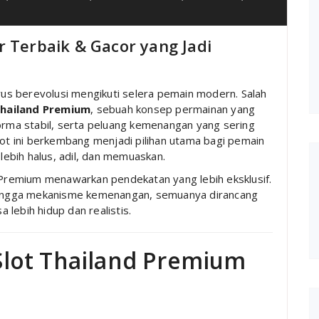
r Terbaik & Gacor yang Jadi
erus berevolusi mengikuti selera pemain modern. Salah
Thailand Premium
, sebuah konsep permainan yang
forma stabil, serta peluang kemenangan yang sering
lot ini berkembang menjadi pilihan utama bagi pemain
ebih halus, adil, dan memuaskan.
d Premium menawarkan pendekatan yang lebih eksklusif.
 hingga mekanisme kemenangan, semuanya dirancang
lebih hidup dan realistis.
lot Thailand Premium