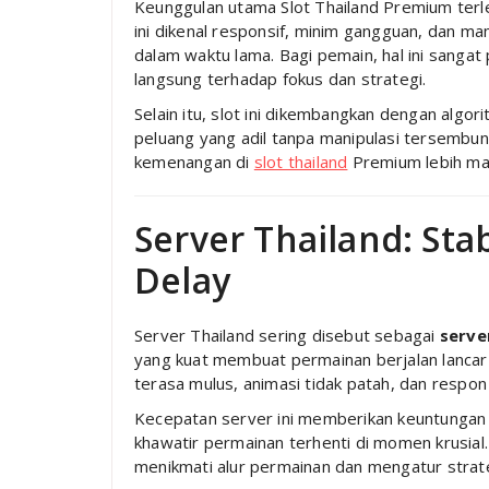
Keunggulan utama Slot Thailand Premium ter
ini dikenal responsif, minim gangguan, dan m
dalam waktu lama. Bagi pemain, hal ini sang
langsung terhadap fokus dan strategi.
Selain itu, slot ini dikembangkan dengan algor
peluang yang adil tanpa manipulasi tersembun
kemenangan di
slot thailand
Premium lebih mas
Server Thailand: Sta
Delay
Server Thailand sering disebut sebagai
serve
yang kuat membuat permainan berjalan lancar
terasa mulus, animasi tidak patah, dan respo
Kecepatan server ini memberikan keuntungan p
khawatir permainan terhenti di momen krusial.
menikmati alur permainan dan mengatur strat