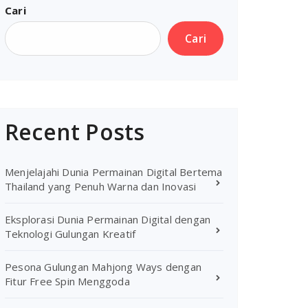
Cari
Cari
Recent Posts
Menjelajahi Dunia Permainan Digital Bertema
Thailand yang Penuh Warna dan Inovasi
Eksplorasi Dunia Permainan Digital dengan
Teknologi Gulungan Kreatif
Pesona Gulungan Mahjong Ways dengan
Fitur Free Spin Menggoda