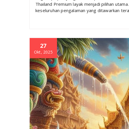
Thailand Premium layak menjadi pilihan utama
keseluruhan pengalaman yang ditawarkan tera
27
Okt, 2025