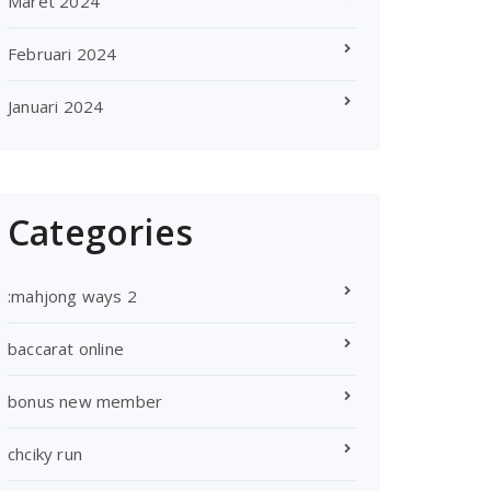
Maret 2024
Februari 2024
Januari 2024
Categories
:mahjong ways 2
baccarat online
bonus new member
chciky run