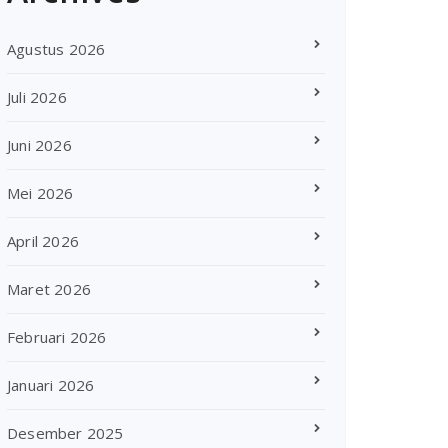
Agustus 2026
Juli 2026
Juni 2026
Mei 2026
April 2026
Maret 2026
Februari 2026
Januari 2026
Desember 2025