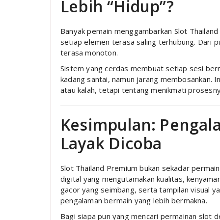
Lebih “Hidup”?
Banyak pemain menggambarkan Slot Thailand P
setiap elemen terasa saling terhubung. Dari p
terasa monoton.
Sistem yang cerdas membuat setiap sesi berma
kadang santai, namun jarang membosankan. In
atau kalah, tetapi tentang menikmati prosesny
Kesimpulan: Penga
Layak Dicoba
Slot Thailand Premium bukan sekadar permainan
digital yang mengutamakan kualitas, kenyaman
gacor yang seimbang, serta tampilan visual y
pengalaman bermain yang lebih bermakna.
Bagi siapa pun yang mencari permainan slot de