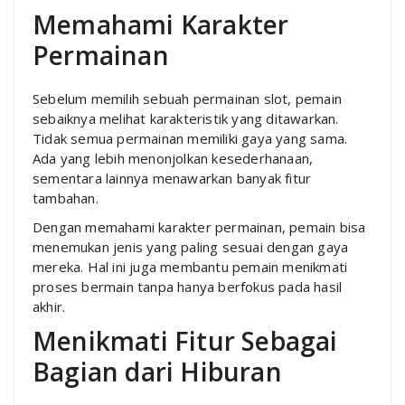
Memahami Karakter
Permainan
Sebelum memilih sebuah permainan slot, pemain
sebaiknya melihat karakteristik yang ditawarkan.
Tidak semua permainan memiliki gaya yang sama.
Ada yang lebih menonjolkan kesederhanaan,
sementara lainnya menawarkan banyak fitur
tambahan.
Dengan memahami karakter permainan, pemain bisa
menemukan jenis yang paling sesuai dengan gaya
mereka. Hal ini juga membantu pemain menikmati
proses bermain tanpa hanya berfokus pada hasil
akhir.
Menikmati Fitur Sebagai
Bagian dari Hiburan