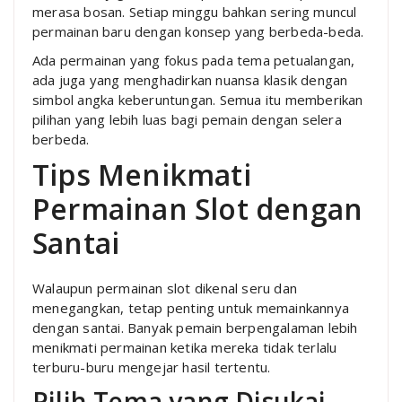
merasa bosan. Setiap minggu bahkan sering muncul
permainan baru dengan konsep yang berbeda-beda.
Ada permainan yang fokus pada tema petualangan,
ada juga yang menghadirkan nuansa klasik dengan
simbol angka keberuntungan. Semua itu memberikan
pilihan yang lebih luas bagi pemain dengan selera
berbeda.
Tips Menikmati
Permainan Slot dengan
Santai
Walaupun permainan slot dikenal seru dan
menegangkan, tetap penting untuk memainkannya
dengan santai. Banyak pemain berpengalaman lebih
menikmati permainan ketika mereka tidak terlalu
terburu-buru mengejar hasil tertentu.
Pilih Tema yang Disukai