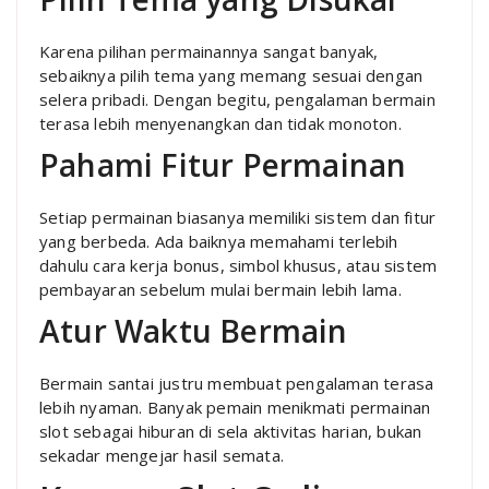
Karena pilihan permainannya sangat banyak,
sebaiknya pilih tema yang memang sesuai dengan
selera pribadi. Dengan begitu, pengalaman bermain
terasa lebih menyenangkan dan tidak monoton.
Pahami Fitur Permainan
Setiap permainan biasanya memiliki sistem dan fitur
yang berbeda. Ada baiknya memahami terlebih
dahulu cara kerja bonus, simbol khusus, atau sistem
pembayaran sebelum mulai bermain lebih lama.
Atur Waktu Bermain
Bermain santai justru membuat pengalaman terasa
lebih nyaman. Banyak pemain menikmati permainan
slot sebagai hiburan di sela aktivitas harian, bukan
sekadar mengejar hasil semata.