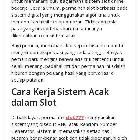
untuk memahami dulu bagaimana sistem slot online
bekerja. Secara umum, permainan slot berbasis pada
sistem digital yang menggunakan algoritma untuk
menentukan hasil setiap putaran. Tidak ada pola
pasti yang bisa ditebak karena semuanya
dikendalikan oleh sistem acak.
Bagi pemula, memahami konsep ini bisa membantu
menghindari ekspektasi yang terlalu tinggi. Banyak
pemain baru mengira bahwa ada trik tertentu untuk
selalu menang, padahal inti dari permainan ini adalah
hiburan dengan peluang hasil yang bervariasi di
setiap putaran.
Cara Kerja Sistem Acak
dalam Slot
Di balik layar, permainan
slot777
menggunakan
sistem yang disebut RNG atau Random Number
Generator. Sistem ini memastikan setiap hasil
putaran benar-benar acak dan tidak dipengaruhi oleh