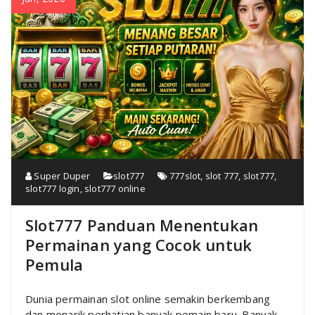
Super Duper
slot777
777slot
,
slot 777
,
slot777
,
slot777 login
,
slot777 online
Slot777 Panduan Menentukan
Permainan yang Cocok untuk
Pemula
Dunia permainan slot online semakin berkembang
dan menarik perhatian banyak pemain baru. Banyak