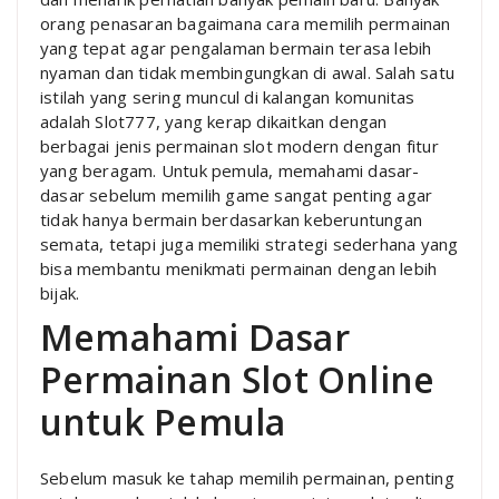
orang penasaran bagaimana cara memilih permainan
yang tepat agar pengalaman bermain terasa lebih
nyaman dan tidak membingungkan di awal. Salah satu
istilah yang sering muncul di kalangan komunitas
adalah Slot777, yang kerap dikaitkan dengan
berbagai jenis permainan slot modern dengan fitur
yang beragam. Untuk pemula, memahami dasar-
dasar sebelum memilih game sangat penting agar
tidak hanya bermain berdasarkan keberuntungan
semata, tetapi juga memiliki strategi sederhana yang
bisa membantu menikmati permainan dengan lebih
bijak.
Memahami Dasar
Permainan Slot Online
untuk Pemula
Sebelum masuk ke tahap memilih permainan, penting