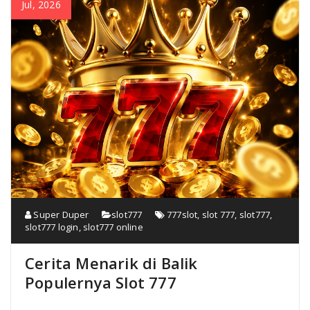
Jul, 2026
Super Duper
slot777
777slot
,
slot 777
,
slot777
,
slot777 login
,
slot777 online
Cerita Menarik di Balik
Populernya Slot 777