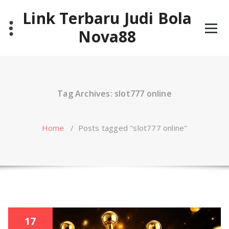
Skip
Link Terbaru Judi Bola
to
content
Nova88
Tag Archives: slot777 online
Home
/
Posts tagged "slot777 online"
17