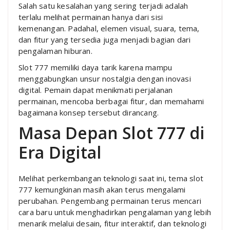
Salah satu kesalahan yang sering terjadi adalah
terlalu melihat permainan hanya dari sisi
kemenangan. Padahal, elemen visual, suara, tema,
dan fitur yang tersedia juga menjadi bagian dari
pengalaman hiburan.
Slot 777 memiliki daya tarik karena mampu
menggabungkan unsur nostalgia dengan inovasi
digital. Pemain dapat menikmati perjalanan
permainan, mencoba berbagai fitur, dan memahami
bagaimana konsep tersebut dirancang.
Masa Depan Slot 777 di
Era Digital
Melihat perkembangan teknologi saat ini, tema slot
777 kemungkinan masih akan terus mengalami
perubahan. Pengembang permainan terus mencari
cara baru untuk menghadirkan pengalaman yang lebih
menarik melalui desain, fitur interaktif, dan teknologi