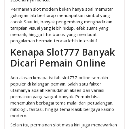
Permainan slot modern bukan hanya soal memutar
gulungan lalu berharap mendapatkan simbol yang
cocok. Saat ini, banyak pengembang menghadirkan
tampilan visual yang lebih hidup, efek suara yang
menarik, hingga fitur bonus yang membuat
pengalaman bermain terasa lebih interaktif.
Kenapa Slot777 Banyak
Dicari Pemain Online
Ada alasan kenapa istilah slot777 online semakin
populer di kalangan pemain. Salah satu faktor
utamanya adalah kemudahan akses dan variasi
permainan yang sangat banyak. Pemain bisa
menemukan berbagai tema mulai dari petualangan,
mitologi, fantasi, hingga tema klasik bergaya kasino
modern.
Selain itu, permainan slot masa kini juga menawarkan