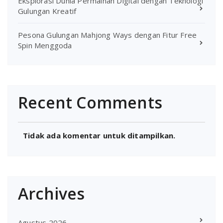
Eksplorasi Dunia Permainan Digital dengan Teknologi
Gulungan Kreatif
Pesona Gulungan Mahjong Ways dengan Fitur Free
Spin Menggoda
Recent Comments
Tidak ada komentar untuk ditampilkan.
Archives
Agustus 2026