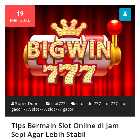
19
Mei, 2026
Super Duper
slot777
situs slot777
,
slot 777
,
slot
gacor 777
,
slot777
,
slot777 gacor
Tips Bermain Slot Online di Jam
Sepi Agar Lebih Stabil