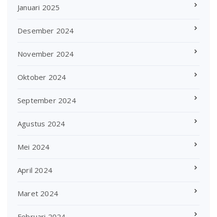
Januari 2025
Desember 2024
November 2024
Oktober 2024
September 2024
Agustus 2024
Mei 2024
April 2024
Maret 2024
Februari 2024