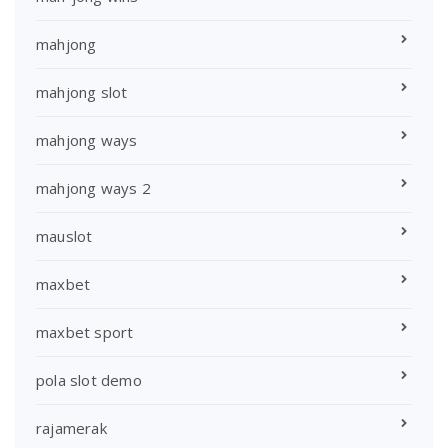
mahjong
mahjong slot
mahjong ways
mahjong ways 2
mauslot
maxbet
maxbet sport
pola slot demo
rajamerak