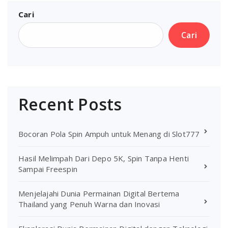
Cari
Cari
Recent Posts
Bocoran Pola Spin Ampuh untuk Menang di Slot777
Hasil Melimpah Dari Depo 5K, Spin Tanpa Henti
Sampai Freespin
Menjelajahi Dunia Permainan Digital Bertema
Thailand yang Penuh Warna dan Inovasi