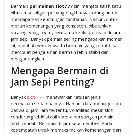
Bermain
permainan slot777
kini menjadi salah satu
hiburan sekaligus peluang bagi banyak orang untuk
mendapatkan keuntungan tambahan. Namun, untuk
meraih kemenangan yang konsisten, dibutuhkan
strategi yang tepat, terutama ketika bermain di jam-
jam sepi. Banyak pemain sering mengabaikan momen
ini, padahal memilih waktu bermain yang tepat bisa
membuat pengalaman bermain lebih stabil dan
menguntungkan.
Mengapa Bermain di
Jam Sepi Penting?
Banyak
slot 777
menawarkan ratusan jenis
permainan setiap harinya. Namun, data menunjukkan
bahwa di jam-jam tertentu, volatilitas mesin slot
cenderung lebih stabil karena persaingan pemain
lebih rendah. Bermain di jam sepi memberi Anda
kesempatan untuk memaksimalkan kemenangan dari