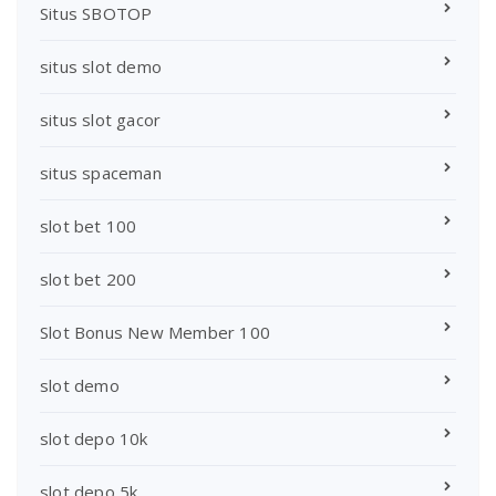
Situs SBOTOP
situs slot demo
situs slot gacor
situs spaceman
slot bet 100
slot bet 200
Slot Bonus New Member 100
slot demo
slot depo 10k
slot depo 5k