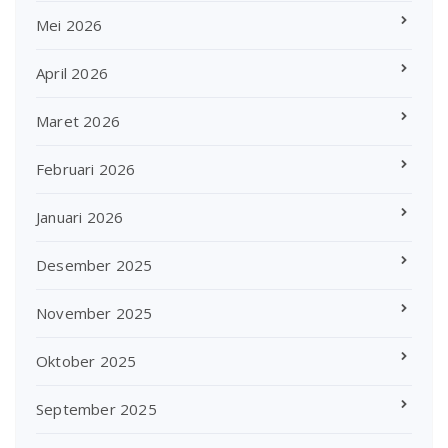
Mei 2026
April 2026
Maret 2026
Februari 2026
Januari 2026
Desember 2025
November 2025
Oktober 2025
September 2025