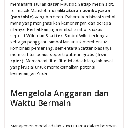
memahami aturan dasar Mauslot. Setiap mesin slot,
termasuk Mauslot, memiliki
aturan pembayaran
(paytable)
yang berbeda. Pahami kombinasi simbol
mana yang menghasilkan kemenangan dan berapa
nilainya. Perhatikan juga simbol-simbol khusus
seperti
Wild
dan
Scatter
. Simbol Wild berfungsi
sebagai pengganti simbol lain untuk membentuk
kombinasi pemenang, sementara Scatter biasanya
memicu fitur bonus seperti putaran gratis (
free
spins
). Memahami fitur-fitur ini adalah langkah awal
yang krusial untuk memaksimalkan potensi
kemenangan Anda.
Mengelola Anggaran dan
Waktu Bermain
Manajemen modal adalah kunci utama dalam bermain