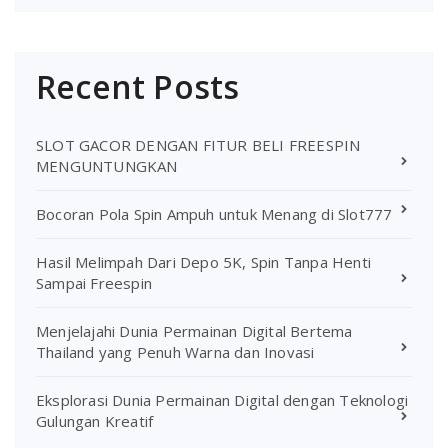
Recent Posts
SLOT GACOR DENGAN FITUR BELI FREESPIN
MENGUNTUNGKAN
Bocoran Pola Spin Ampuh untuk Menang di Slot777
Hasil Melimpah Dari Depo 5K, Spin Tanpa Henti
Sampai Freespin
Menjelajahi Dunia Permainan Digital Bertema
Thailand yang Penuh Warna dan Inovasi
Eksplorasi Dunia Permainan Digital dengan Teknologi
Gulungan Kreatif