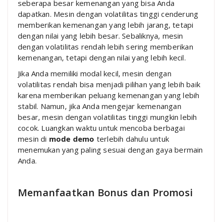
seberapa besar kemenangan yang bisa Anda
dapatkan. Mesin dengan volatilitas tinggi cenderung
memberikan kemenangan yang lebih jarang, tetapi
dengan nilai yang lebih besar. Sebaliknya, mesin
dengan volatilitas rendah lebih sering memberikan
kemenangan, tetapi dengan nilai yang lebih kecil.
Jika Anda memiliki modal kecil, mesin dengan
volatilitas rendah bisa menjadi pilihan yang lebih baik
karena memberikan peluang kemenangan yang lebih
stabil. Namun, jika Anda mengejar kemenangan
besar, mesin dengan volatilitas tinggi mungkin lebih
cocok. Luangkan waktu untuk mencoba berbagai
mesin di
mode demo
terlebih dahulu untuk
menemukan yang paling sesuai dengan gaya bermain
Anda.
Memanfaatkan Bonus dan Promosi