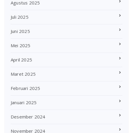
Agustus 2025
Juli 2025
Juni 2025
Mei 2025
April 2025
Maret 2025
Februari 2025
Januari 2025
Desember 2024
November 2024