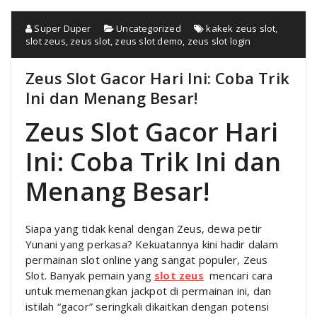
Super Duper
Uncategorized
kakek zeus slot
,
slot zeus
,
zeus slot
,
zeus slot demo
,
zeus slot login
Zeus Slot Gacor Hari Ini: Coba Trik
Ini dan Menang Besar!
Zeus Slot Gacor Hari
Ini: Coba Trik Ini dan
Menang Besar!
Siapa yang tidak kenal dengan Zeus, dewa petir
Yunani yang perkasa? Kekuatannya kini hadir dalam
permainan slot online yang sangat populer, Zeus
Slot. Banyak pemain yang
slot zeus
mencari cara
untuk memenangkan jackpot di permainan ini, dan
istilah “gacor” seringkali dikaitkan dengan potensi