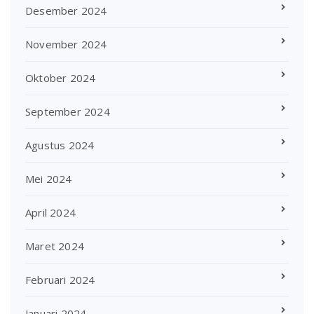
Desember 2024
November 2024
Oktober 2024
September 2024
Agustus 2024
Mei 2024
April 2024
Maret 2024
Februari 2024
Januari 2024