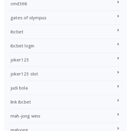
cmd368
gates of olympus
ibcbet
ibcbet login
joker123
joker123 slot
judi bola
link ibcbet
mah-jong wins
mahjong