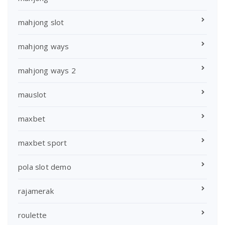
mahjong slot
mahjong ways
mahjong ways 2
mauslot
maxbet
maxbet sport
pola slot demo
rajamerak
roulette