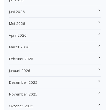
Juni 2026
Mei 2026
April 2026
Maret 2026
Februari 2026
Januari 2026
Desember 2025
November 2025
Oktober 2025