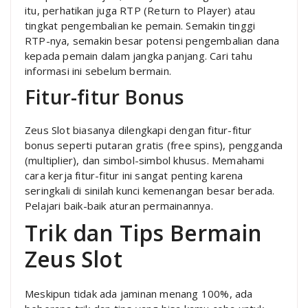
itu, perhatikan juga RTP (Return to Player) atau
tingkat pengembalian ke pemain. Semakin tinggi
RTP-nya, semakin besar potensi pengembalian dana
kepada pemain dalam jangka panjang. Cari tahu
informasi ini sebelum bermain.
Fitur-fitur Bonus
Zeus Slot biasanya dilengkapi dengan fitur-fitur
bonus seperti putaran gratis (free spins), pengganda
(multiplier), dan simbol-simbol khusus. Memahami
cara kerja fitur-fitur ini sangat penting karena
seringkali di sinilah kunci kemenangan besar berada.
Pelajari baik-baik aturan permainannya.
Trik dan Tips Bermain
Zeus Slot
Meskipun tidak ada jaminan menang 100%, ada