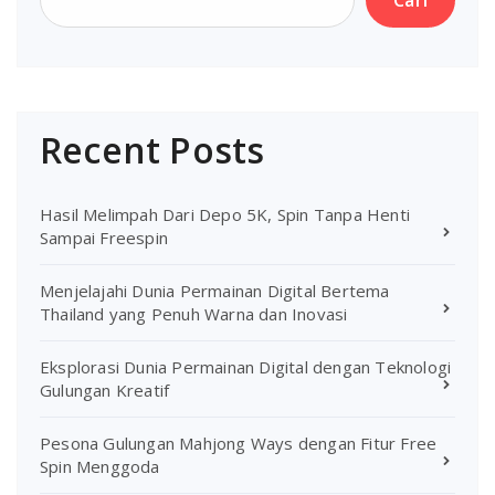
Recent Posts
Hasil Melimpah Dari Depo 5K, Spin Tanpa Henti
Sampai Freespin
Menjelajahi Dunia Permainan Digital Bertema
Thailand yang Penuh Warna dan Inovasi
Eksplorasi Dunia Permainan Digital dengan Teknologi
Gulungan Kreatif
Pesona Gulungan Mahjong Ways dengan Fitur Free
Spin Menggoda