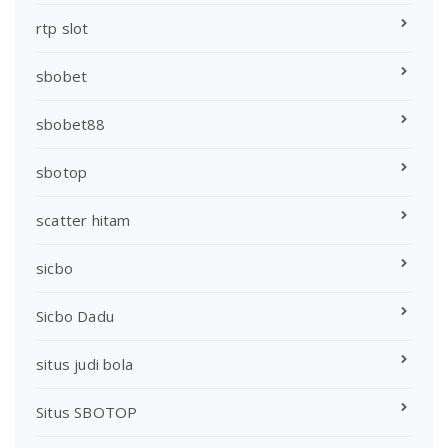
rtp slot
sbobet
sbobet88
sbotop
scatter hitam
sicbo
Sicbo Dadu
situs judi bola
Situs SBOTOP