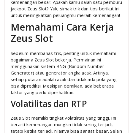
kemenangan besar. Apakah kamu salah satu pemburu
jackpot Zeus Slot? Yuk, simak trik dan tips berikut ini
untuk meningkatkan peluangmu meraih kemenangan!
Memahami Cara Kerja
Zeus Slot
Sebelum membahas trik, penting untuk memahami
bagaimana Zeus Slot bekerja. Permainan ini
menggunakan sistem RNG (Random Number
Generator) atau generator angka acak. Artinya,
setiap putaran adalah acak dan tidak ada pola yang
bisa diprediksi. Meskipun demikian, ada beberapa
faktor yang perlu diperhatikan:
Volatilitas dan RTP
Zeus Slot memiliki tingkat volatilitas yang tinggi. Ini
berarti kemenangan mungkin tidak sering terjadi,
tetapi ketika terjadi, nilainya bisa sangat besar. Selain