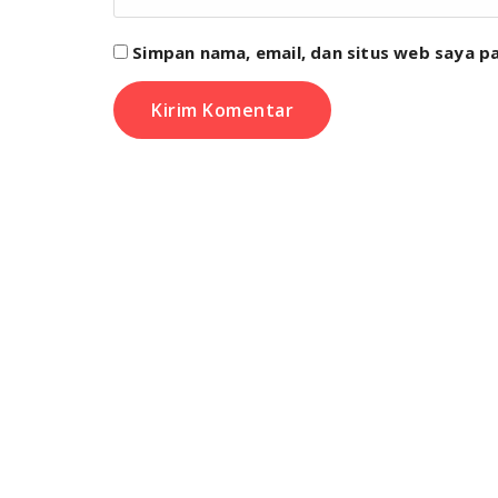
Simpan nama, email, dan situs web saya p