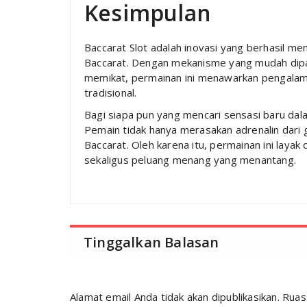
Kesimpulan
Baccarat Slot adalah inovasi yang berhasil m
Baccarat. Dengan mekanisme yang mudah dipa
memikat, permainan ini menawarkan pengalam
tradisional.
Bagi siapa pun yang mencari sensasi baru dalam
Pemain tidak hanya merasakan adrenalin dari gu
Baccarat. Oleh karena itu, permainan ini layak 
sekaligus peluang menang yang menantang.
Tinggalkan Balasan
Alamat email Anda tidak akan dipublikasikan.
Ruas