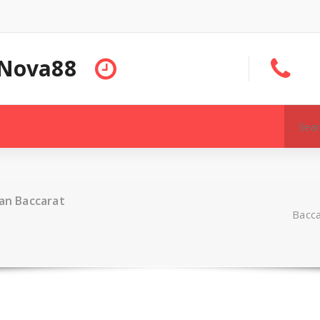
 Nova88
Search
for:
dan Baccarat
Bacca