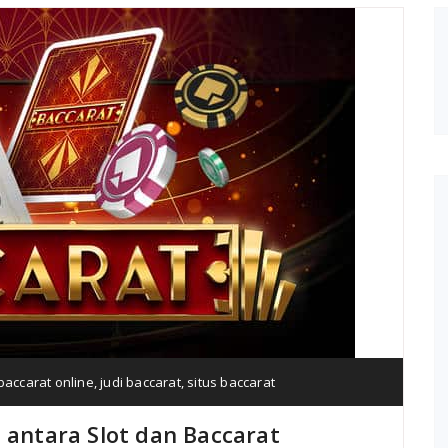
baccarat online
,
judi baccarat
,
situs baccarat
 antara Slot dan Baccarat