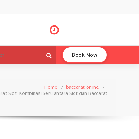
Book Now
Home
/
baccarat online
/
rat Slot: Kombinasi Seru antara Slot dan Baccarat