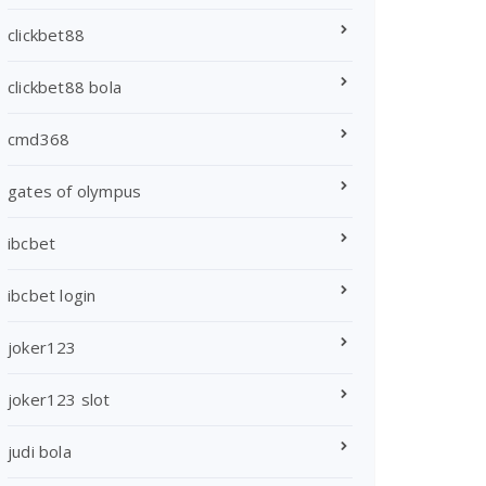
clickbet88
clickbet88 bola
cmd368
gates of olympus
ibcbet
ibcbet login
joker123
joker123 slot
judi bola