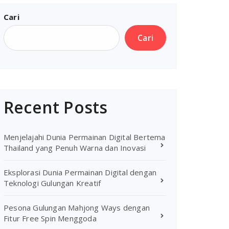
Cari
Cari
Recent Posts
Menjelajahi Dunia Permainan Digital Bertema
Thailand yang Penuh Warna dan Inovasi
Eksplorasi Dunia Permainan Digital dengan
Teknologi Gulungan Kreatif
Pesona Gulungan Mahjong Ways dengan
Fitur Free Spin Menggoda