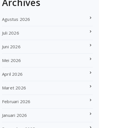
Archives
Agustus 2026
Juli 2026
Juni 2026
Mei 2026
April 2026
Maret 2026
Februari 2026
Januari 2026