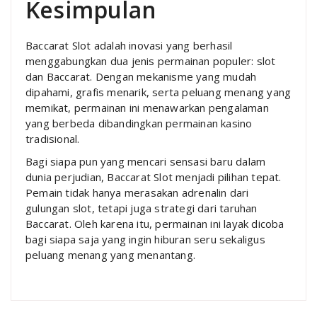
Kesimpulan
Baccarat Slot adalah inovasi yang berhasil
menggabungkan dua jenis permainan populer: slot
dan Baccarat. Dengan mekanisme yang mudah
dipahami, grafis menarik, serta peluang menang yang
memikat, permainan ini menawarkan pengalaman
yang berbeda dibandingkan permainan kasino
tradisional.
Bagi siapa pun yang mencari sensasi baru dalam
dunia perjudian, Baccarat Slot menjadi pilihan tepat.
Pemain tidak hanya merasakan adrenalin dari
gulungan slot, tetapi juga strategi dari taruhan
Baccarat. Oleh karena itu, permainan ini layak dicoba
bagi siapa saja yang ingin hiburan seru sekaligus
peluang menang yang menantang.