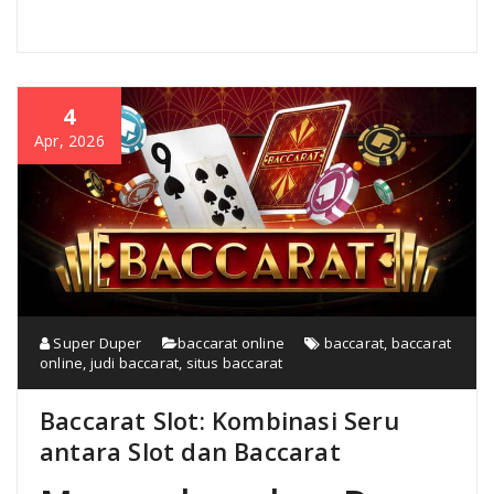
4
Apr, 2026
Super Duper
baccarat online
baccarat
,
baccarat
online
,
judi baccarat
,
situs baccarat
Baccarat Slot: Kombinasi Seru
antara Slot dan Baccarat