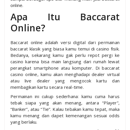
online.
Apa Itu Baccarat
Online?
Baccarat online adalah versi digital dari permainan
baccarat klasik yang biasa kamu temui di casino fisik.
Bedanya, sekarang kamu gak perlu repot pergi ke
casino karena bisa main langsung dari rumah lewat
perangkat smartphone atau komputer. Di baccarat
casino online, kamu akan menghadapi dealer virtual
atau live dealer yang mengocok kartu dan
membagikan kartu secara real-time.
Permainan ini cukup sederhana: kamu cuma harus
tebak siapa yang akan menang, antara “Player”,
“Banker”, atau “Tie”. Kalau tebakan kamu tepat, maka
kamu menang dan dapet kemenangan sesuai odds
yang berlaku.