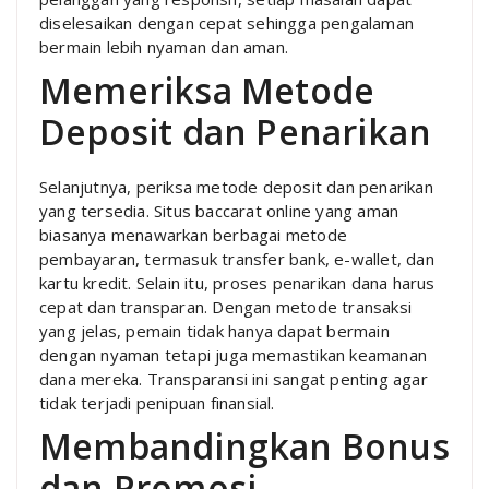
diselesaikan dengan cepat sehingga pengalaman
bermain lebih nyaman dan aman.
Memeriksa Metode
Deposit dan Penarikan
Selanjutnya, periksa metode deposit dan penarikan
yang tersedia. Situs baccarat online yang aman
biasanya menawarkan berbagai metode
pembayaran, termasuk transfer bank, e-wallet, dan
kartu kredit. Selain itu, proses penarikan dana harus
cepat dan transparan. Dengan metode transaksi
yang jelas, pemain tidak hanya dapat bermain
dengan nyaman tetapi juga memastikan keamanan
dana mereka. Transparansi ini sangat penting agar
tidak terjadi penipuan finansial.
Membandingkan Bonus
dan Promosi