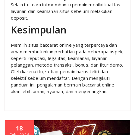
Selain itu, cara ini membantu pemain menilai kualitas
layanan dan keamanan situs sebelum melakukan
deposit.
Kesimpulan
Memilih situs baccarat online yang terpercaya dan
aman membutuhkan perhatian pada beberapa aspek,
seperti reputasi, legalitas, keamanan, layanan
pelanggan, metode transaksi, bonus, dan fitur demo.
Oleh karena itu, setiap pemain harus teliti dan
selektif sebelum mendaftar. Dengan mengikuti
panduan ini, pengalaman bermain baccarat online
akan lebih aman, nyaman, dan menyenangkan.
18
Feb, 2026