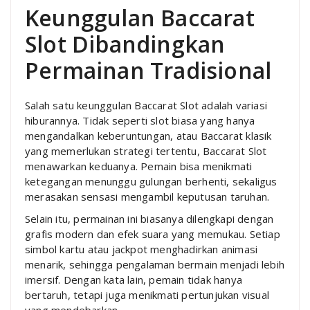
Keunggulan Baccarat
Slot Dibandingkan
Permainan Tradisional
Salah satu keunggulan Baccarat Slot adalah variasi
hiburannya. Tidak seperti slot biasa yang hanya
mengandalkan keberuntungan, atau Baccarat klasik
yang memerlukan strategi tertentu, Baccarat Slot
menawarkan keduanya. Pemain bisa menikmati
ketegangan menunggu gulungan berhenti, sekaligus
merasakan sensasi mengambil keputusan taruhan.
Selain itu, permainan ini biasanya dilengkapi dengan
grafis modern dan efek suara yang memukau. Setiap
simbol kartu atau jackpot menghadirkan animasi
menarik, sehingga pengalaman bermain menjadi lebih
imersif. Dengan kata lain, pemain tidak hanya
bertaruh, tetapi juga menikmati pertunjukan visual
yang mendebarkan.