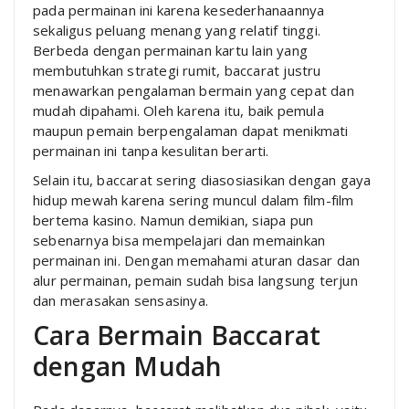
pada permainan ini karena kesederhanaannya
sekaligus peluang menang yang relatif tinggi.
Berbeda dengan permainan kartu lain yang
membutuhkan strategi rumit, baccarat justru
menawarkan pengalaman bermain yang cepat dan
mudah dipahami. Oleh karena itu, baik pemula
maupun pemain berpengalaman dapat menikmati
permainan ini tanpa kesulitan berarti.
Selain itu, baccarat sering diasosiasikan dengan gaya
hidup mewah karena sering muncul dalam film-film
bertema kasino. Namun demikian, siapa pun
sebenarnya bisa mempelajari dan memainkan
permainan ini. Dengan memahami aturan dasar dan
alur permainan, pemain sudah bisa langsung terjun
dan merasakan sensasinya.
Cara Bermain Baccarat
dengan Mudah