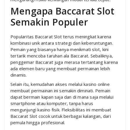
Mengapa Baccarat Slot
Semakin Populer
Popularitas Baccarat Slot terus meningkat karena
kombinasi unik antara strategi dan keberuntungan.
Pemain yang biasanya hanya menikmati slot, kini
tertarik mencoba taruhan ala Baccarat. Sebaliknya,
penggemar Baccarat juga merasa tertantang karena
ada elemen baru yang membuat permainan lebih
dinamis.
Selain itu, kemudahan akses melalui kasino online
membuat permainan ini semakin diminati. Pemain
dapat bermain kapan saja dan di mana saja melalui
smartphone atau komputer, tanpa harus
mengunjungi kasino fisik. Fleksibilitas ini membuat
Baccarat Slot cocok untuk berbagai kalangan, dari
pemula hingga profesional.