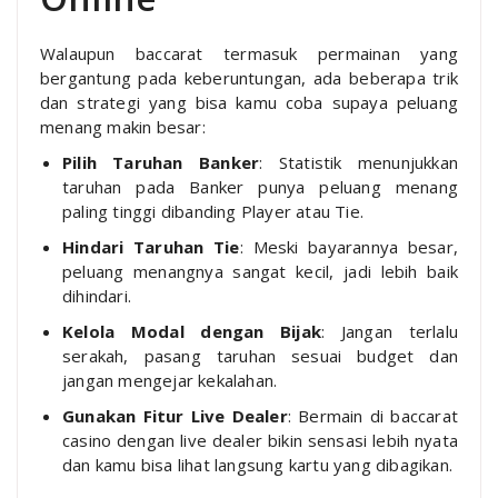
Walaupun baccarat termasuk permainan yang
bergantung pada keberuntungan, ada beberapa trik
dan strategi yang bisa kamu coba supaya peluang
menang makin besar:
Pilih Taruhan Banker
: Statistik menunjukkan
taruhan pada Banker punya peluang menang
paling tinggi dibanding Player atau Tie.
Hindari Taruhan Tie
: Meski bayarannya besar,
peluang menangnya sangat kecil, jadi lebih baik
dihindari.
Kelola Modal dengan Bijak
: Jangan terlalu
serakah, pasang taruhan sesuai budget dan
jangan mengejar kekalahan.
Gunakan Fitur Live Dealer
: Bermain di baccarat
casino dengan live dealer bikin sensasi lebih nyata
dan kamu bisa lihat langsung kartu yang dibagikan.