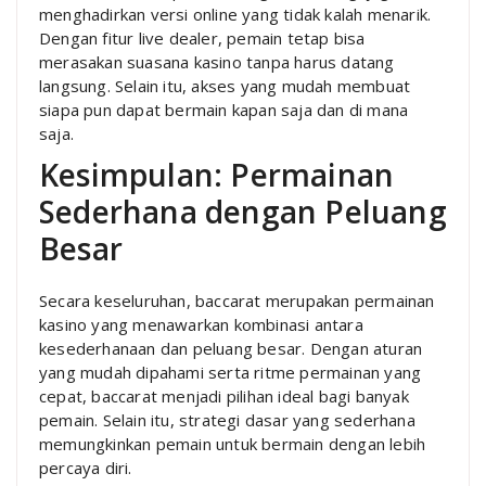
menghadirkan versi online yang tidak kalah menarik.
Dengan fitur live dealer, pemain tetap bisa
merasakan suasana kasino tanpa harus datang
langsung. Selain itu, akses yang mudah membuat
siapa pun dapat bermain kapan saja dan di mana
saja.
Kesimpulan: Permainan
Sederhana dengan Peluang
Besar
Secara keseluruhan, baccarat merupakan permainan
kasino yang menawarkan kombinasi antara
kesederhanaan dan peluang besar. Dengan aturan
yang mudah dipahami serta ritme permainan yang
cepat, baccarat menjadi pilihan ideal bagi banyak
pemain. Selain itu, strategi dasar yang sederhana
memungkinkan pemain untuk bermain dengan lebih
percaya diri.