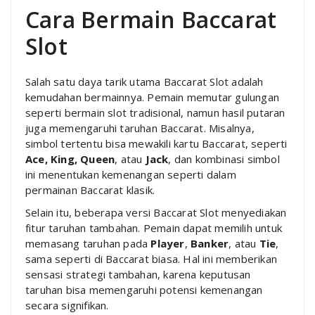
Cara Bermain Baccarat
Slot
Salah satu daya tarik utama Baccarat Slot adalah
kemudahan bermainnya. Pemain memutar gulungan
seperti bermain slot tradisional, namun hasil putaran
juga memengaruhi taruhan Baccarat. Misalnya,
simbol tertentu bisa mewakili kartu Baccarat, seperti
Ace, King, Queen
, atau
Jack
, dan kombinasi simbol
ini menentukan kemenangan seperti dalam
permainan Baccarat klasik.
Selain itu, beberapa versi Baccarat Slot menyediakan
fitur taruhan tambahan. Pemain dapat memilih untuk
memasang taruhan pada
Player
,
Banker
, atau
Tie
,
sama seperti di Baccarat biasa. Hal ini memberikan
sensasi strategi tambahan, karena keputusan
taruhan bisa memengaruhi potensi kemenangan
secara signifikan.