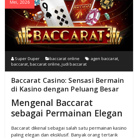
Mei, 2026
Super Duper
baccarat online
agen baccarat
,
baccarat
,
baccarat online
,
judi baccarat
Baccarat Casino: Sensasi Bermain
di Kasino dengan Peluang Besar
Mengenal Baccarat
sebagai Permainan Elegan
Baccarat dikenal sebagai salah satu permainan kasino
paling elegan dan eksklusif. Banyak orang tertarik