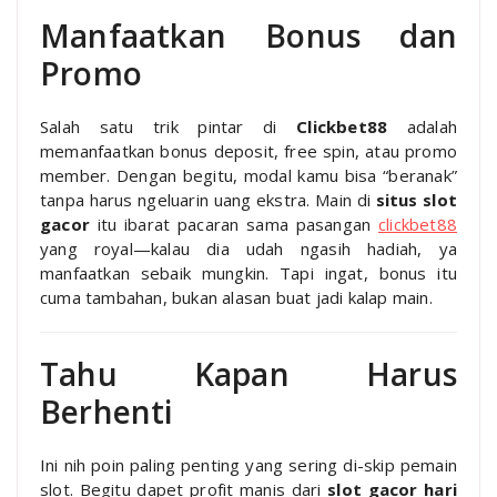
Manfaatkan Bonus dan
Promo
Salah satu trik pintar di
Clickbet88
adalah
memanfaatkan bonus deposit, free spin, atau promo
member. Dengan begitu, modal kamu bisa “beranak”
tanpa harus ngeluarin uang ekstra. Main di
situs slot
gacor
itu ibarat pacaran sama pasangan
clickbet88
yang royal—kalau dia udah ngasih hadiah, ya
manfaatkan sebaik mungkin. Tapi ingat, bonus itu
cuma tambahan, bukan alasan buat jadi kalap main.
Tahu Kapan Harus
Berhenti
Ini nih poin paling penting yang sering di-skip pemain
slot. Begitu dapet profit manis dari
slot gacor hari