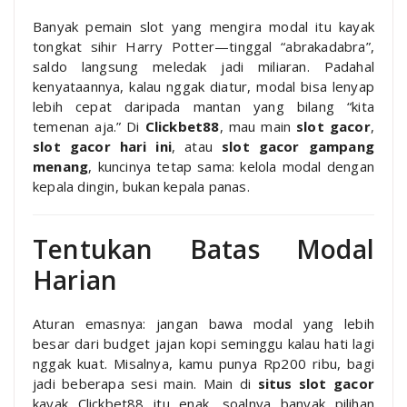
Banyak pemain slot yang mengira modal itu kayak
tongkat sihir Harry Potter—tinggal “abrakadabra”,
saldo langsung meledak jadi miliaran. Padahal
kenyataannya, kalau nggak diatur, modal bisa lenyap
lebih cepat daripada mantan yang bilang “kita
temenan aja.” Di
Clickbet88
, mau main
slot gacor
,
slot gacor hari ini
, atau
slot gacor gampang
menang
, kuncinya tetap sama: kelola modal dengan
kepala dingin, bukan kepala panas.
Tentukan Batas Modal
Harian
Aturan emasnya: jangan bawa modal yang lebih
besar dari budget jajan kopi seminggu kalau hati lagi
nggak kuat. Misalnya, kamu punya Rp200 ribu, bagi
jadi beberapa sesi main. Main di
situs slot gacor
kayak Clickbet88 itu enak, soalnya banyak pilihan