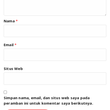
Nama
*
Email
*
Situs Web
Simpan nama, email, dan situs web saya pada
peramban ini untuk komentar saya berikutnya.