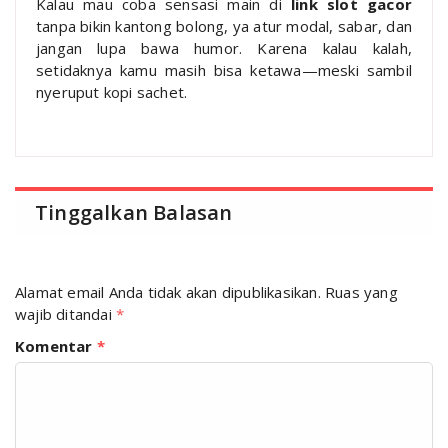
Kalau mau coba sensasi main di
link slot gacor
tanpa bikin kantong bolong, ya atur modal, sabar, dan
jangan lupa bawa humor. Karena kalau kalah,
setidaknya kamu masih bisa ketawa—meski sambil
nyeruput kopi sachet.
Tinggalkan Balasan
Alamat email Anda tidak akan dipublikasikan.
Ruas yang
wajib ditandai
*
Komentar
*