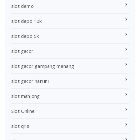
slot demo
slot depo 10k
slot depo 5k
slot gacor
slot gacor gampang menang
slot gacor hari ini
slot mahjong
Slot Online
slot qris