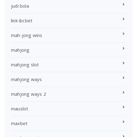
judi bola
link ibcbet
mah-jong wins
mahjong
mahjong slot
mahjong ways
mahjong ways 2
mauslot
maxbet