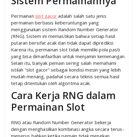
Sistem Permainannya
Permainan
slot gacor
adalah salah satu jenis
permainan berbasis keberuntungan yang
menggunakan sistem Random Number Generator
(RNG). Sistem ini memastikan bahwa setiap hasil
putaran bersifat acak dan tidak dapat diprediksi.
Karena itu, permainan slot tidak memiliki pola pasti
yang bisa dimanfaatkan untuk menjamin kemenangan.
Selain itu, banyak pemain sering salah memahami
istilah “slot gacor” sebagai kondisi mesin yang lebih
mudah menang, padahal secara teknis semua hasil
tetap ditentukan oleh algoritma acak.
Cara Kerja RNG dalam
Permainan Slot
RNG atau Random Number Generator bekerja
dengan menghasilkan kombinasi angka secara terus-
menerus bahkan ketika pemain tidak menekan