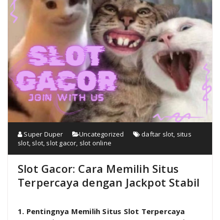
Super Duper
Uncategorized
daftar slot
,
situs
slot
,
slot
,
slot gacor
,
slot online
Slot Gacor: Cara Memilih Situs
Terpercaya dengan Jackpot Stabil
1. Pentingnya Memilih Situs Slot Terpercaya