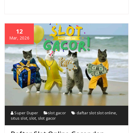
12
Mar, 2026
Super Duper
slot gacor
daftar slot slot online
,
situs slot
,
slot
,
slot gacor