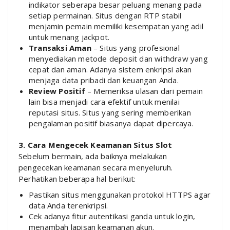
indikator seberapa besar peluang menang pada
setiap permainan. Situs dengan RTP stabil
menjamin pemain memiliki kesempatan yang adil
untuk menang jackpot.
Transaksi Aman
– Situs yang profesional
menyediakan metode deposit dan withdraw yang
cepat dan aman. Adanya sistem enkripsi akan
menjaga data pribadi dan keuangan Anda.
Review Positif
– Memeriksa ulasan dari pemain
lain bisa menjadi cara efektif untuk menilai
reputasi situs. Situs yang sering memberikan
pengalaman positif biasanya dapat dipercaya.
3. Cara Mengecek Keamanan Situs Slot
Sebelum bermain, ada baiknya melakukan
pengecekan keamanan secara menyeluruh.
Perhatikan beberapa hal berikut:
Pastikan situs menggunakan protokol HTTPS agar
data Anda terenkripsi.
Cek adanya fitur autentikasi ganda untuk login,
menambah lapisan keamanan akun.