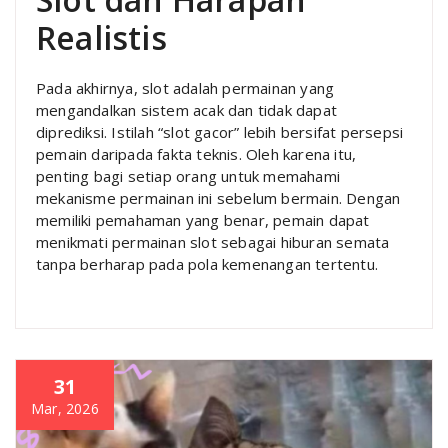
Realistis
Pada akhirnya, slot adalah permainan yang
mengandalkan sistem acak dan tidak dapat
diprediksi. Istilah “slot gacor” lebih bersifat persepsi
pemain daripada fakta teknis. Oleh karena itu,
penting bagi setiap orang untuk memahami
mekanisme permainan ini sebelum bermain. Dengan
memiliki pemahaman yang benar, pemain dapat
menikmati permainan slot sebagai hiburan semata
tanpa berharap pada pola kemenangan tertentu.
31
Mar, 2026