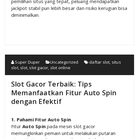
pemilihan situs yang tepat, peluang mendapatkan
jackpot stabil pun lebih besar dan risiko kerugian bisa
diminimalkan.
Super Duper
Uncategorized
daftar slot
,
situs
slot
,
slot
,
slot gacor
,
slot online
Slot Gacor Terbaik: Tips
Memanfaatkan Fitur Auto Spin
dengan Efektif
1. Pahami Fitur Auto Spin
Fitur
Auto Spin
pada mesin slot gacor
memungkinkan pemain untuk melakukan putaran