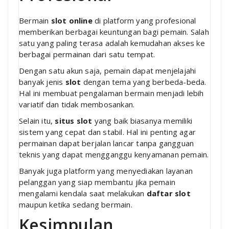
Bermain
slot online
di platform yang profesional
memberikan berbagai keuntungan bagi pemain. Salah
satu yang paling terasa adalah kemudahan akses ke
berbagai permainan dari satu tempat.
Dengan satu akun saja, pemain dapat menjelajahi
banyak jenis
slot
dengan tema yang berbeda-beda.
Hal ini membuat pengalaman bermain menjadi lebih
variatif dan tidak membosankan.
Selain itu,
situs slot
yang baik biasanya memiliki
sistem yang cepat dan stabil. Hal ini penting agar
permainan dapat berjalan lancar tanpa gangguan
teknis yang dapat mengganggu kenyamanan pemain.
Banyak juga platform yang menyediakan layanan
pelanggan yang siap membantu jika pemain
mengalami kendala saat melakukan
daftar slot
maupun ketika sedang bermain.
Kesimpulan