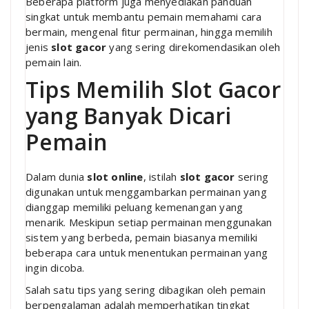
Beberapa platform juga menyediakan panduan
singkat untuk membantu pemain memahami cara
bermain, mengenal fitur permainan, hingga memilih
jenis
slot gacor
yang sering direkomendasikan oleh
pemain lain.
Tips Memilih Slot Gacor
yang Banyak Dicari
Pemain
Dalam dunia
slot online
, istilah
slot gacor
sering
digunakan untuk menggambarkan permainan yang
dianggap memiliki peluang kemenangan yang
menarik. Meskipun setiap permainan menggunakan
sistem yang berbeda, pemain biasanya memiliki
beberapa cara untuk menentukan permainan yang
ingin dicoba.
Salah satu tips yang sering dibagikan oleh pemain
berpengalaman adalah memperhatikan tingkat