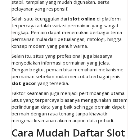
stabil, tampilan yang mudah digunakan, serta
pelayanan yang responsif.
Salah satu keunggulan dari
slot online
di platform
terpercaya adalah variasi permainan yang sangat
lengkap. Pemain dapat menemukan berbagai tema
permainan mulai dari petualangan, mitologi, hingga
konsep modern yang penuh warna.
Selain itu, situs yang profesional juga biasanya
menyediakan informasi permainan yang jelas.
Dengan begitu, pemain bisa memahami mekanisme
permainan sebelum mulai mencoba berbagai jenis
slot gacor
yang tersedia.
Faktor keamanan juga menjadi pertimbangan utama.
Situs yang terpercaya biasanya menggunakan sistem
perlindungan data yang baik sehingga pemain dapat
bermain dengan rasa tenang tanpa khawatir
mengenai keamanan akun maupun data pribadi.
Cara Mudah Daftar Slot