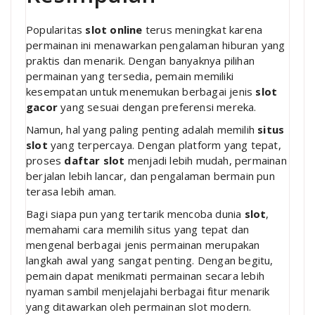
Popularitas
slot online
terus meningkat karena
permainan ini menawarkan pengalaman hiburan yang
praktis dan menarik. Dengan banyaknya pilihan
permainan yang tersedia, pemain memiliki
kesempatan untuk menemukan berbagai jenis
slot
gacor
yang sesuai dengan preferensi mereka.
Namun, hal yang paling penting adalah memilih
situs
slot
yang terpercaya. Dengan platform yang tepat,
proses
daftar slot
menjadi lebih mudah, permainan
berjalan lebih lancar, dan pengalaman bermain pun
terasa lebih aman.
Bagi siapa pun yang tertarik mencoba dunia
slot
,
memahami cara memilih situs yang tepat dan
mengenal berbagai jenis permainan merupakan
langkah awal yang sangat penting. Dengan begitu,
pemain dapat menikmati permainan secara lebih
nyaman sambil menjelajahi berbagai fitur menarik
yang ditawarkan oleh permainan slot modern.