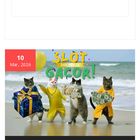
10
Mar, 2026