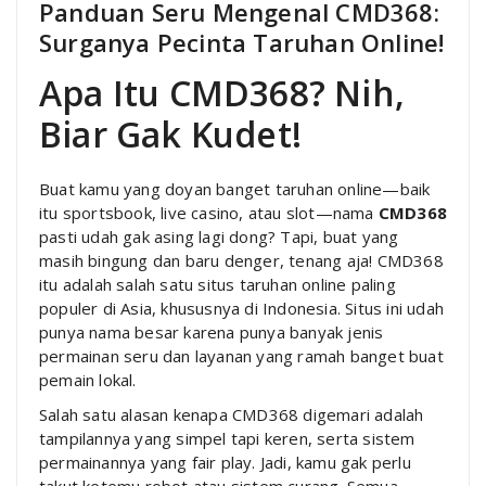
Panduan Seru Mengenal CMD368:
Surganya Pecinta Taruhan Online!
Apa Itu CMD368? Nih,
Biar Gak Kudet!
Buat kamu yang doyan banget taruhan online—baik
itu sportsbook, live casino, atau slot—nama
CMD368
pasti udah gak asing lagi dong? Tapi, buat yang
masih bingung dan baru denger, tenang aja! CMD368
itu adalah salah satu situs taruhan online paling
populer di Asia, khususnya di Indonesia. Situs ini udah
punya nama besar karena punya banyak jenis
permainan seru dan layanan yang ramah banget buat
pemain lokal.
Salah satu alasan kenapa CMD368 digemari adalah
tampilannya yang simpel tapi keren, serta sistem
permainannya yang fair play. Jadi, kamu gak perlu