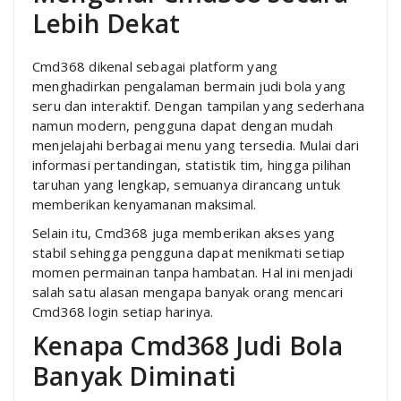
Lebih Dekat
Cmd368 dikenal sebagai platform yang
menghadirkan pengalaman bermain judi bola yang
seru dan interaktif. Dengan tampilan yang sederhana
namun modern, pengguna dapat dengan mudah
menjelajahi berbagai menu yang tersedia. Mulai dari
informasi pertandingan, statistik tim, hingga pilihan
taruhan yang lengkap, semuanya dirancang untuk
memberikan kenyamanan maksimal.
Selain itu, Cmd368 juga memberikan akses yang
stabil sehingga pengguna dapat menikmati setiap
momen permainan tanpa hambatan. Hal ini menjadi
salah satu alasan mengapa banyak orang mencari
Cmd368 login setiap harinya.
Kenapa Cmd368 Judi Bola
Banyak Diminati