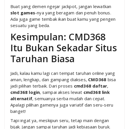
Buat yang demen ngejar jackpot, jangan lewatkan
slot games
-nya yang beragam dan penuh bonus.
Ada juga game tembak ikan buat kamu yang pengen
sesuatu yang beda.
Kesimpulan: CMD368
Itu Bukan Sekadar Situs
Taruhan Biasa
Jadi, kalau kamu lagi cari tempat taruhan online yang
aman, lengkap, dan gampang diakses,
CMD368
bisa
jadi pilihan terbaik. Dari proses
cmd368 daftar
,
cmd368 login
, sampai akses lewat
cmd368 link
alternatif
, semuanya serba mudah dan cepat.
Apalagi pilihan gamenya juga variatif dan seru-seru
banget!
Tapi ingat ya, meskipun seru, tetap main dengan
bijak. Jangan sampai taruhan jadi kebiasaan buruk.