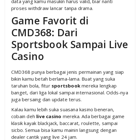
data yang kamu masukin harus valid, biar nanti
proses withdraw lancar tanpa drama.
Game Favorit di
CMD368: Dari
Sportsbook Sampai Live
Casino
CMD368 punya berbagai jenis permainan yang siap
bikin kamu betah berlama-lama. Buat yang suka
taruhan bola, fitur
sportsbook
mereka lengkap
banget, dari liga lokal sampai internasional. Odds-nya
juga bersaing dan update terus.
Kalau kamu lebih suka suasana kasino beneran,
cobain deh
live casino
mereka. Ada berbagai game
klasik kayak blackjack, baccarat, roulette, sampai
sicbo. Semua bisa kamu mainin langsung dengan
dealer cantik yang live 24 jam.