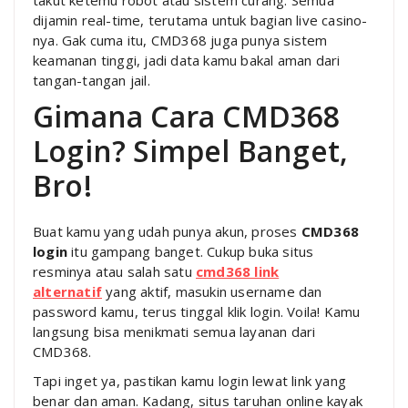
takut ketemu robot atau sistem curang. Semua
dijamin real-time, terutama untuk bagian live casino-
nya. Gak cuma itu, CMD368 juga punya sistem
keamanan tinggi, jadi data kamu bakal aman dari
tangan-tangan jail.
Gimana Cara CMD368
Login? Simpel Banget,
Bro!
Buat kamu yang udah punya akun, proses
CMD368
login
itu gampang banget. Cukup buka situs
resminya atau salah satu
cmd368 link
alternatif
yang aktif, masukin username dan
password kamu, terus tinggal klik login. Voila! Kamu
langsung bisa menikmati semua layanan dari
CMD368.
Tapi inget ya, pastikan kamu login lewat link yang
benar dan aman. Kadang, situs taruhan online kayak