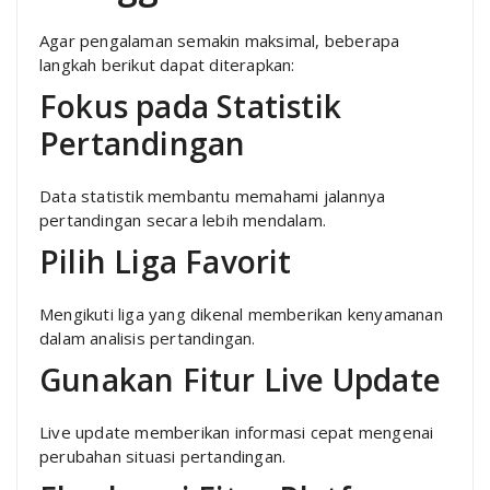
Agar pengalaman semakin maksimal, beberapa
langkah berikut dapat diterapkan:
Fokus pada Statistik
Pertandingan
Data statistik membantu memahami jalannya
pertandingan secara lebih mendalam.
Pilih Liga Favorit
Mengikuti liga yang dikenal memberikan kenyamanan
dalam analisis pertandingan.
Gunakan Fitur Live Update
Live update memberikan informasi cepat mengenai
perubahan situasi pertandingan.