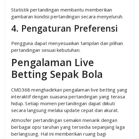
Statistik pertandingan membantu memberikan
gambaran kondisi pertandingan secara menyeluruh.
4. Pengaturan Preferensi
Pengguna dapat menyesuaikan tampilan dan pilihan
pertandingan sesuai kebutuhan.
Pengalaman Live
Betting Sepak Bola
CMD368 menghadirkan pengalaman live betting yang
interaktif dengan suasana pertandingan yang terasa
hidup. Setiap momen pertandingan dapat diikuti
secara langsung melalui update cepat dan akurat.
Atmosfer pertandingan semakin menarik dengan
berbagai opsi taruhan yang tersedia sepanjang laga
berlangsung. Hal ini memberikan ruang bagi