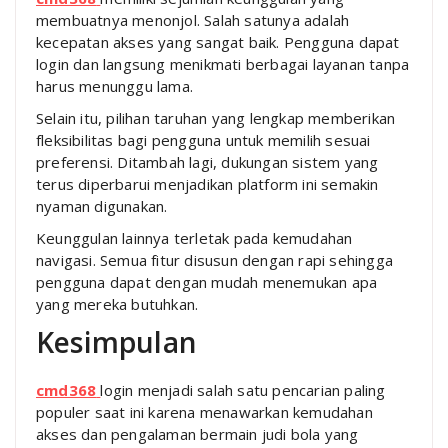
membuatnya menonjol. Salah satunya adalah
kecepatan akses yang sangat baik. Pengguna dapat
login dan langsung menikmati berbagai layanan tanpa
harus menunggu lama.
Selain itu, pilihan taruhan yang lengkap memberikan
fleksibilitas bagi pengguna untuk memilih sesuai
preferensi. Ditambah lagi, dukungan sistem yang
terus diperbarui menjadikan platform ini semakin
nyaman digunakan.
Keunggulan lainnya terletak pada kemudahan
navigasi. Semua fitur disusun dengan rapi sehingga
pengguna dapat dengan mudah menemukan apa
yang mereka butuhkan.
Kesimpulan
cmd368
login menjadi salah satu pencarian paling
populer saat ini karena menawarkan kemudahan
akses dan pengalaman bermain judi bola yang