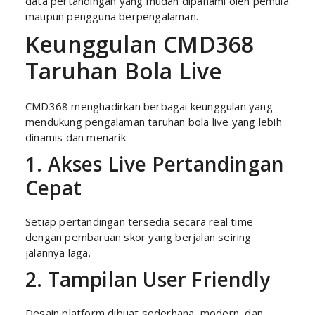
data pertandingan yang mudah dipahami oleh pemula
maupun pengguna berpengalaman.
Keunggulan CMD368
Taruhan Bola Live
CMD368 menghadirkan berbagai keunggulan yang
mendukung pengalaman taruhan bola live yang lebih
dinamis dan menarik:
1. Akses Live Pertandingan
Cepat
Setiap pertandingan tersedia secara real time
dengan pembaruan skor yang berjalan seiring
jalannya laga.
2. Tampilan User Friendly
Desain platform dibuat sederhana, modern, dan