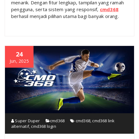
menarik. Dengan fitur lengkap, tampilan yang ramah
pengguna, serta sistem yang responsif,
cmd368
berhasil menjadi pilihan utama bagi banyak orang.
24
Jun, 2025
Super Duper
cmd368
cmd368
,
cmd368 link
alternatif
,
cmd368 login