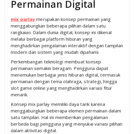
Permainan Digital
mix parlay
merupakan konsep permainan yang
menggabungkan beberapa pilihan dalam satu
rangkaian. Dalam dunia digital, konsep ini dikenal
melalui berbagai platform hiburan yang
menghadirkan pengalaman interaktif dengan tampilan
modern dan sistem yang mudah dipahami.
Perkembangan teknologi membuat konsep
permainan semakin beragam. Pengguna dapat
menemukan berbagai jenis hiburan digital, termasuk
permainan dengan tema olahraga, strategi, hingga
slot game online yang menghadirkan variasi fitur
menarik.
Konsep mix parlay memiliki daya tarik karena
menggabungkan beberapa elemen permainan dalam
satu tampilan. Hal ini memberikan pengalaman
berbeda bagi pengguna yang menyukai variasi pilihan
dalam aktivitas digital.