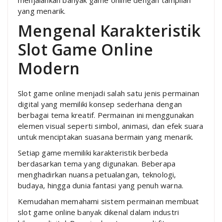
menjalankan banyak game online dengan tampilan
yang menarik.
Mengenal Karakteristik
Slot Game Online
Modern
Slot game online menjadi salah satu jenis permainan
digital yang memiliki konsep sederhana dengan
berbagai tema kreatif. Permainan ini menggunakan
elemen visual seperti simbol, animasi, dan efek suara
untuk menciptakan suasana bermain yang menarik.
Setiap game memiliki karakteristik berbeda
berdasarkan tema yang digunakan. Beberapa
menghadirkan nuansa petualangan, teknologi,
budaya, hingga dunia fantasi yang penuh warna.
Kemudahan memahami sistem permainan membuat
slot game online banyak dikenal dalam industri