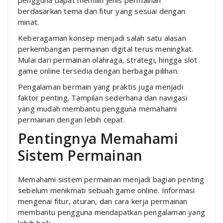
pengguna dapat memilih jenis permainan
berdasarkan tema dan fitur yang sesuai dengan
minat.
Keberagaman konsep menjadi salah satu alasan
perkembangan permainan digital terus meningkat.
Mulai dari permainan olahraga, strategi, hingga slot
game online tersedia dengan berbagai pilihan.
Pengalaman bermain yang praktis juga menjadi
faktor penting. Tampilan sederhana dan navigasi
yang mudah membantu pengguna memahami
permainan dengan lebih cepat.
Pentingnya Memahami
Sistem Permainan
Memahami sistem permainan menjadi bagian penting
sebelum menikmati sebuah game online. Informasi
mengenai fitur, aturan, dan cara kerja permainan
membantu pengguna mendapatkan pengalaman yang