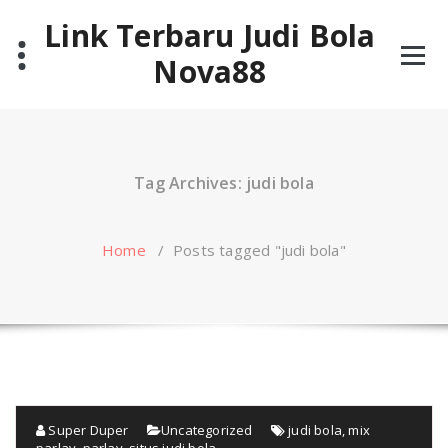
Skip
Link Terbaru Judi Bola
to
content
Nova88
Tag Archives: judi bola
Home
/
Posts tagged "judi bola"
Super Duper
Uncategorized
judi bola
,
mix
parlay
,
parlay
,
situs judi bola