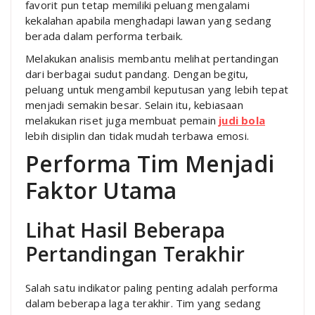
favorit pun tetap memiliki peluang mengalami
kekalahan apabila menghadapi lawan yang sedang
berada dalam performa terbaik.
Melakukan analisis membantu melihat pertandingan
dari berbagai sudut pandang. Dengan begitu,
peluang untuk mengambil keputusan yang lebih tepat
menjadi semakin besar. Selain itu, kebiasaan
melakukan riset juga membuat pemain
judi bola
lebih disiplin dan tidak mudah terbawa emosi.
Performa Tim Menjadi
Faktor Utama
Lihat Hasil Beberapa
Pertandingan Terakhir
Salah satu indikator paling penting adalah performa
dalam beberapa laga terakhir. Tim yang sedang