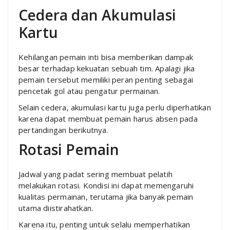
Cedera dan Akumulasi
Kartu
Kehilangan pemain inti bisa memberikan dampak
besar terhadap kekuatan sebuah tim. Apalagi jika
pemain tersebut memiliki peran penting sebagai
pencetak gol atau pengatur permainan.
Selain cedera, akumulasi kartu juga perlu diperhatikan
karena dapat membuat pemain harus absen pada
pertandingan berikutnya.
Rotasi Pemain
Jadwal yang padat sering membuat pelatih
melakukan rotasi. Kondisi ini dapat memengaruhi
kualitas permainan, terutama jika banyak pemain
utama diistirahatkan.
Karena itu, penting untuk selalu memperhatikan