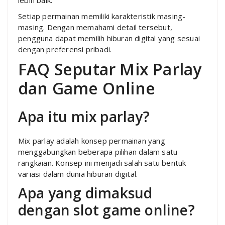
lebih baik.
Setiap permainan memiliki karakteristik masing-
masing. Dengan memahami detail tersebut,
pengguna dapat memilih hiburan digital yang sesuai
dengan preferensi pribadi.
FAQ Seputar Mix Parlay
dan Game Online
Apa itu mix parlay?
Mix parlay adalah konsep permainan yang
menggabungkan beberapa pilihan dalam satu
rangkaian. Konsep ini menjadi salah satu bentuk
variasi dalam dunia hiburan digital.
Apa yang dimaksud
dengan slot game online?