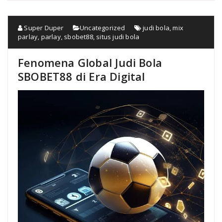
Super Duper
Uncategorized
judi bola
,
mix
parlay
,
parlay
,
sbobet88
,
situs judi bola
Fenomena Global Judi Bola
SBOBET88 di Era Digital