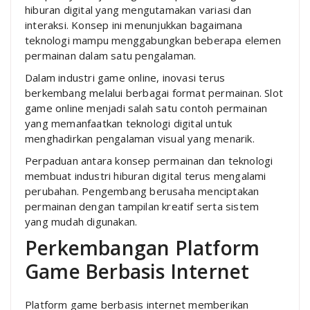
hiburan digital yang mengutamakan variasi dan
interaksi. Konsep ini menunjukkan bagaimana
teknologi mampu menggabungkan beberapa elemen
permainan dalam satu pengalaman.
Dalam industri game online, inovasi terus
berkembang melalui berbagai format permainan. Slot
game online menjadi salah satu contoh permainan
yang memanfaatkan teknologi digital untuk
menghadirkan pengalaman visual yang menarik.
Perpaduan antara konsep permainan dan teknologi
membuat industri hiburan digital terus mengalami
perubahan. Pengembang berusaha menciptakan
permainan dengan tampilan kreatif serta sistem
yang mudah digunakan.
Perkembangan Platform
Game Berbasis Internet
Platform game berbasis internet memberikan