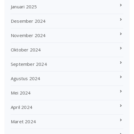
Januari 2025
Desember 2024
November 2024
Oktober 2024
September 2024
Agustus 2024
Mei 2024
April 2024
Maret 2024