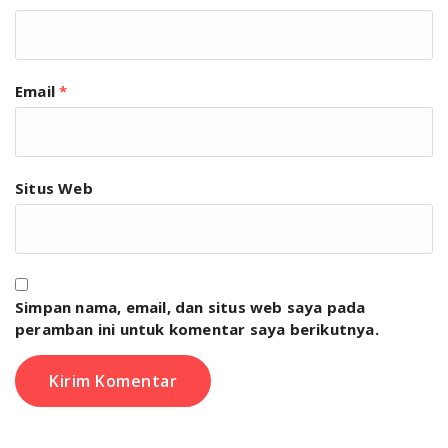
Email
*
Situs Web
Simpan nama, email, dan situs web saya pada
peramban ini untuk komentar saya berikutnya.