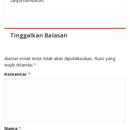
tanpa hambatan.
Tinggalkan Balasan
Alamat email Anda tidak akan dipublikasikan.
Ruas yang
wajib ditandai
*
Komentar
*
Nama
*