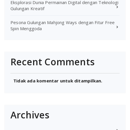
Eksplorasi Dunia Permainan Digital dengan Teknologi
Gulungan Kreatif
Pesona Gulungan Mahjong Ways dengan Fitur Free
Spin Menggoda
Recent Comments
Tidak ada komentar untuk ditampilkan.
Archives