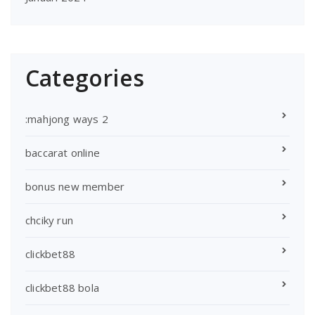
Categories
:mahjong ways 2
baccarat online
bonus new member
chciky run
clickbet88
clickbet88 bola