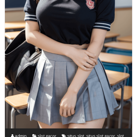
admin
slot gacor
situs slot
,
situs slot gacor
,
slot