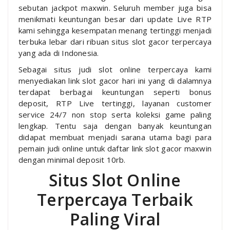
sebutan jackpot maxwin. Seluruh member juga bisa
menikmati keuntungan besar dari update Live RTP
kami sehingga kesempatan menang tertinggi menjadi
terbuka lebar dari ribuan situs slot gacor terpercaya
yang ada di Indonesia.
Sebagai situs judi slot online terpercaya kami
menyediakan link slot gacor hari ini yang di dalamnya
terdapat berbagai keuntungan seperti bonus
deposit, RTP Live tertinggi, layanan customer
service 24/7 non stop serta koleksi game paling
lengkap. Tentu saja dengan banyak keuntungan
didapat membuat menjadi sarana utama bagi para
pemain judi online untuk daftar link slot gacor maxwin
dengan minimal deposit 10rb.
Situs Slot Online
Terpercaya Terbaik
Paling Viral