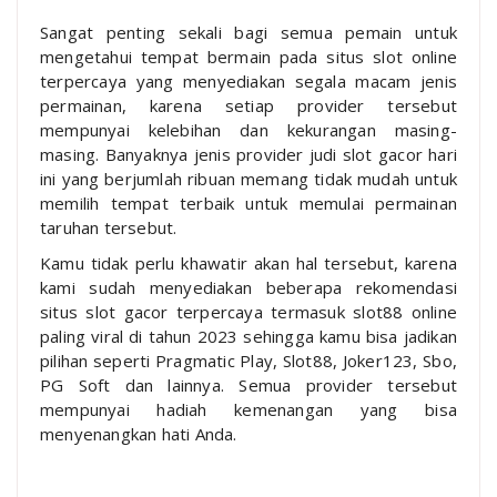
Sangat penting sekali bagi semua pemain untuk
mengetahui tempat bermain pada situs slot online
terpercaya yang menyediakan segala macam jenis
permainan, karena setiap provider tersebut
mempunyai kelebihan dan kekurangan masing-
masing. Banyaknya jenis provider judi slot gacor hari
ini yang berjumlah ribuan memang tidak mudah untuk
memilih tempat terbaik untuk memulai permainan
taruhan tersebut.
Kamu tidak perlu khawatir akan hal tersebut, karena
kami sudah menyediakan beberapa rekomendasi
situs slot gacor terpercaya termasuk slot88 online
paling viral di tahun 2023 sehingga kamu bisa jadikan
pilihan seperti Pragmatic Play, Slot88, Joker123, Sbo,
PG Soft dan lainnya. Semua provider tersebut
mempunyai hadiah kemenangan yang bisa
menyenangkan hati Anda.