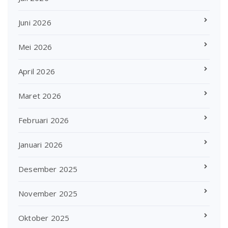
Juni 2026
Mei 2026
April 2026
Maret 2026
Februari 2026
Januari 2026
Desember 2025
November 2025
Oktober 2025