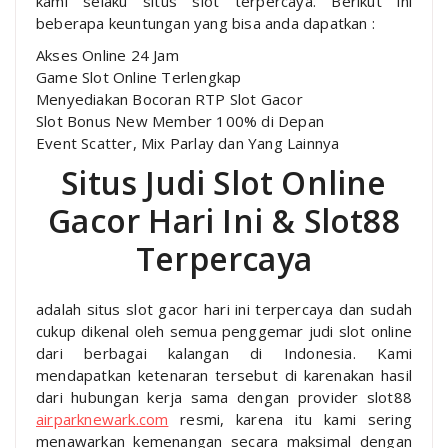
kami selaku situs slot terpercaya. Berikut ini
beberapa keuntungan yang bisa anda dapatkan :
Akses Online 24 Jam
Game Slot Online Terlengkap
Menyediakan Bocoran RTP Slot Gacor
Slot Bonus New Member 100% di Depan
Event Scatter, Mix Parlay dan Yang Lainnya
Situs Judi Slot Online
Gacor Hari Ini & Slot88
Terpercaya
adalah situs slot gacor hari ini terpercaya dan sudah
cukup dikenal oleh semua penggemar judi slot online
dari berbagai kalangan di Indonesia. Kami
mendapatkan ketenaran tersebut di karenakan hasil
dari hubungan kerja sama dengan provider slot88
airparknewark.com
resmi, karena itu kami sering
menawarkan kemenangan secara maksimal dengan