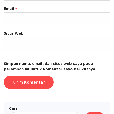
Email
*
Situs Web
Simpan nama, email, dan situs web saya pada
peramban ini untuk komentar saya berikutnya.
Cari