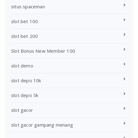
situs spaceman
slot bet 100
slot bet 200
Slot Bonus New Member 100
slot demo
slot depo 10k
slot depo 5k
slot gacor
slot gacor gampang menang