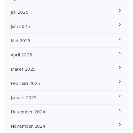
Juli 2025
Juni 2025
Mei 2025
April 2025
Maret 2025
Februari 2025
Januari 2025
Desember 2024
November 2024