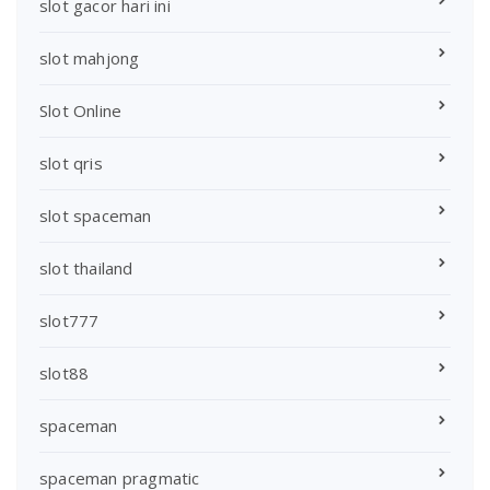
slot gacor hari ini
slot mahjong
Slot Online
slot qris
slot spaceman
slot thailand
slot777
slot88
spaceman
spaceman pragmatic