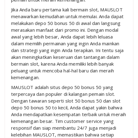
Jika Anda baru pertama kali bermain slot, MAUSLOT
menawarkan kemudahan untuk memulai. Anda dapat
melakukan depo 50 bonus 50 di awal dan langsung
merasakan manfaat dari promo ini. Dengan modal
awal yang lebih besar, Anda dapat lebih leluasa
dalam memilih permainan yang ingin Anda mainkan
dan strategi yang ingin Anda terapkan. Ini tentu saja
akan meningkatkan keseruan dan tantangan dalam
bermain slot, karena Anda memiliki lebih banyak
peluang untuk mencoba hal-hal baru dan meraih
kemenangan.
MAUSLOT adalah situs depo 50 bonus 50 yang
terpercaya dan populer di kalangan pemain slot.
Dengan tawaran seperti slot 50 bonus 50 dan slot
depo 50 bonus 50 to kecil, Anda dapat yakin bahwa
Anda mendapatkan kesempatan terbaik untuk meraih
kemenangan besar. Tim customer service yang
responsif dan siap membantu 24/7 juga menjadi
kelebihan MAUSLOT, memastikan bahwa setiap