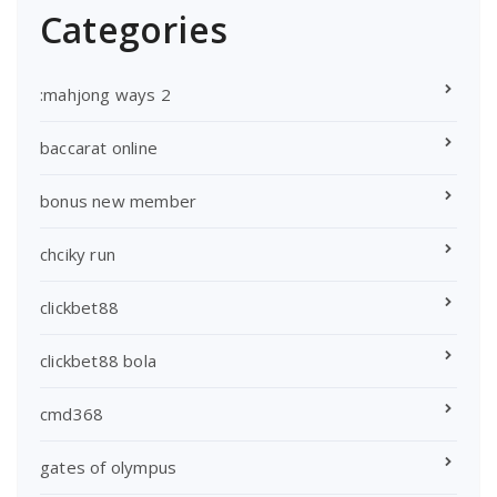
Categories
:mahjong ways 2
baccarat online
bonus new member
chciky run
clickbet88
clickbet88 bola
cmd368
gates of olympus