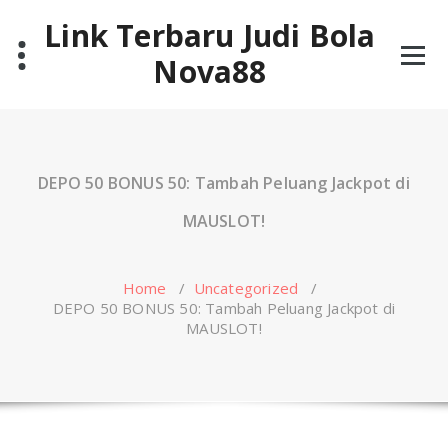
Skip
Link Terbaru Judi Bola
to
content
Nova88
DEPO 50 BONUS 50: Tambah Peluang Jackpot di
MAUSLOT!
Home
/
Uncategorized
/
DEPO 50 BONUS 50: Tambah Peluang Jackpot di
MAUSLOT!