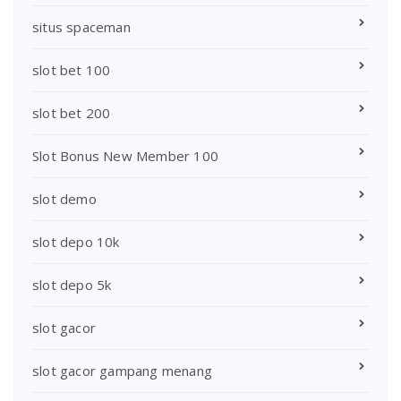
situs spaceman
slot bet 100
slot bet 200
Slot Bonus New Member 100
slot demo
slot depo 10k
slot depo 5k
slot gacor
slot gacor gampang menang