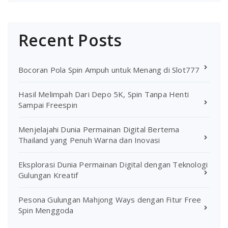
Recent Posts
Bocoran Pola Spin Ampuh untuk Menang di Slot777
Hasil Melimpah Dari Depo 5K, Spin Tanpa Henti
Sampai Freespin
Menjelajahi Dunia Permainan Digital Bertema
Thailand yang Penuh Warna dan Inovasi
Eksplorasi Dunia Permainan Digital dengan Teknologi
Gulungan Kreatif
Pesona Gulungan Mahjong Ways dengan Fitur Free
Spin Menggoda