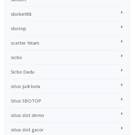
sbobet88
sbotop
scatter hitam
sicbo
Sicbo Dadu
situs judi bola
Situs SBOTOP
situs slot demo
situs slot gacor