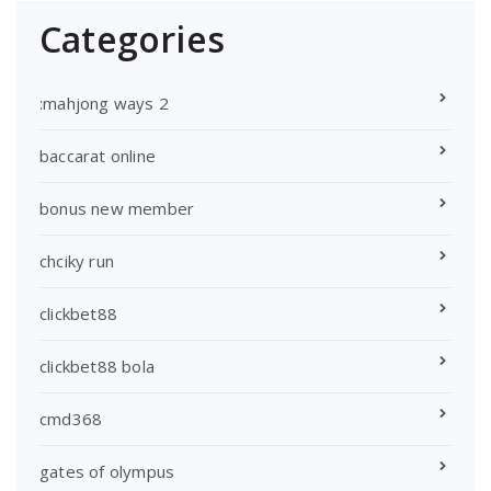
Categories
:mahjong ways 2
baccarat online
bonus new member
chciky run
clickbet88
clickbet88 bola
cmd368
gates of olympus