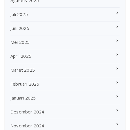
Agustus 2025
Juli 2025
Juni 2025
Mei 2025
April 2025
Maret 2025
Februari 2025
Januari 2025
Desember 2024
November 2024