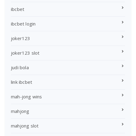
ibcbet
ibcbet login
joker123
joker123 slot
judi bola
link ibcbet
mah-jong wins
mahjong
mahjong slot