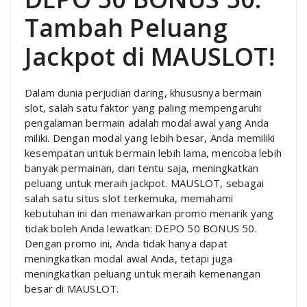
Tambah Peluang
Jackpot di MAUSLOT!
Dalam dunia perjudian daring, khususnya bermain
slot, salah satu faktor yang paling mempengaruhi
pengalaman bermain adalah modal awal yang Anda
miliki. Dengan modal yang lebih besar, Anda memiliki
kesempatan untuk bermain lebih lama, mencoba lebih
banyak permainan, dan tentu saja, meningkatkan
peluang untuk meraih jackpot. MAUSLOT, sebagai
salah satu situs slot terkemuka, memahami
kebutuhan ini dan menawarkan promo menarik yang
tidak boleh Anda lewatkan: DEPO 50 BONUS 50.
Dengan promo ini, Anda tidak hanya dapat
meningkatkan modal awal Anda, tetapi juga
meningkatkan peluang untuk meraih kemenangan
besar di MAUSLOT.