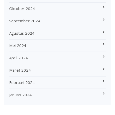
Oktober 2024
September 2024
Agustus 2024
Mei 2024
April 2024
Maret 2024
Februari 2024
Januari 2024