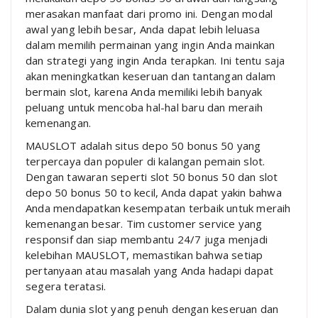
merasakan manfaat dari promo ini. Dengan modal
awal yang lebih besar, Anda dapat lebih leluasa
dalam memilih permainan yang ingin Anda mainkan
dan strategi yang ingin Anda terapkan. Ini tentu saja
akan meningkatkan keseruan dan tantangan dalam
bermain slot, karena Anda memiliki lebih banyak
peluang untuk mencoba hal-hal baru dan meraih
kemenangan.
MAUSLOT adalah situs depo 50 bonus 50 yang
terpercaya dan populer di kalangan pemain slot.
Dengan tawaran seperti slot 50 bonus 50 dan slot
depo 50 bonus 50 to kecil, Anda dapat yakin bahwa
Anda mendapatkan kesempatan terbaik untuk meraih
kemenangan besar. Tim customer service yang
responsif dan siap membantu 24/7 juga menjadi
kelebihan MAUSLOT, memastikan bahwa setiap
pertanyaan atau masalah yang Anda hadapi dapat
segera teratasi.
Dalam dunia slot yang penuh dengan keseruan dan