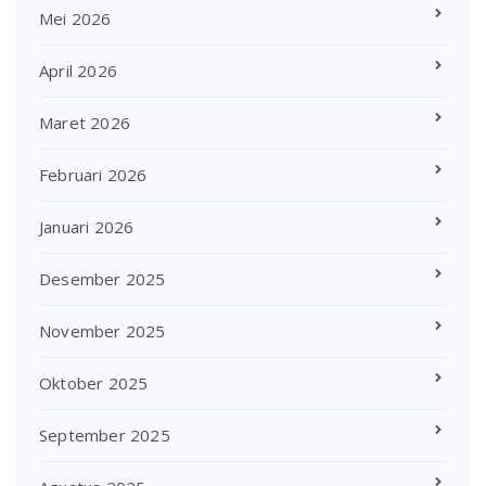
Mei 2026
April 2026
Maret 2026
Februari 2026
Januari 2026
Desember 2025
November 2025
Oktober 2025
September 2025