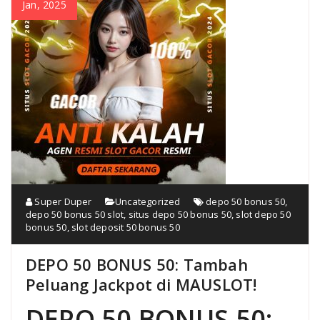
Jan, 2025
Super Duper
Uncategorized
depo 50 bonus 50
,
depo 50 bonus 50 slot
,
situs depo 50 bonus 50
,
slot depo 50
bonus 50
,
slot deposit 50 bonus 50
DEPO 50 BONUS 50: Tambah
Peluang Jackpot di MAUSLOT!
DEPO 50 BONUS 50: