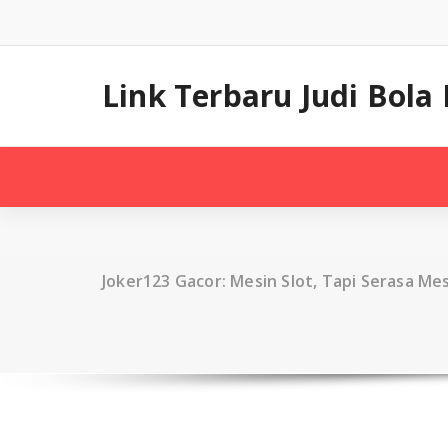
Skip
to
content
Link Terbaru Judi Bola
Joker123 Gacor: Mesin Slot, Tapi Serasa Me