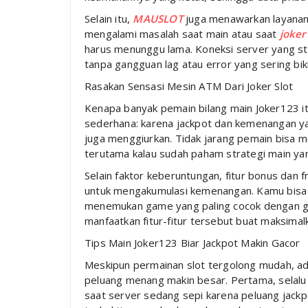
Selain itu,
MAUSLOT
juga menawarkan layanan 
mengalami masalah saat main atau saat
joker
harus menunggu lama. Koneksi server yang st
tanpa gangguan lag atau error yang sering bik
Rasakan Sensasi Mesin ATM Dari Joker Slot
Kenapa banyak pemain bilang main Joker123 it
sederhana: karena jackpot dan kemenangan ya
juga menggiurkan. Tidak jarang pemain bisa 
terutama kalau sudah paham strategi main ya
Selain faktor keberuntungan, fitur bonus dan f
untuk mengakumulasi kemenangan. Kamu bisa
menemukan game yang paling cocok dengan ga
manfaatkan fitur-fitur tersebut buat maksima
Tips Main Joker123 Biar Jackpot Makin Gacor
Meskipun permainan slot tergolong mudah, ad
peluang menang makin besar. Pertama, selalu
saat server sedang sepi karena peluang jackp