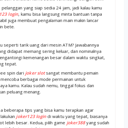
pelanggan yang siap sedia 24 jam, jadi kalau kamu
123 login
, kamu bisa langsung minta bantuan tanpa
abil juga membuat pengalaman main makin lancar
in bete.
u seperti tarik uang dari mesin ATM? Jawabannya
ng didapat memang sering keluar, dan nominalnya
mengantongi kemenangan besar dalam waktu singkat,
ng tepat.
ree spin dari
joker slot
sangat membantu pemain
 mencoba berbagai mode permainan untuk
ya kamu. Kalau sudah nemu, tinggal fokus dan
lkan peluang menang.
a beberapa tips yang bisa kamu terapkan agar
 lakukan
joker123 login
di waktu yang tepat, biasanya
ot lebih besar. Kedua, pilih game
joker388
yang sudah