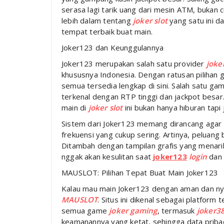
serasa lagi tarik uang dari mesin ATM, bukan 
lebih dalam tentang
joker slot
yang satu ini d
tempat terbaik buat main.
Joker123 dan Keunggulannya
Joker123 merupakan salah satu provider
joke
khususnya Indonesia. Dengan ratusan pilihan g
semua tersedia lengkap di sini. Salah satu ga
terkenal dengan RTP tinggi dan jackpot besar
main di
joker slot
ini bukan hanya hiburan tapi 
Sistem dari Joker123 memang dirancang aga
frekuensi yang cukup sering. Artinya, peluang
Ditambah dengan tampilan grafis yang menari
nggak akan kesulitan saat
joker123
login
dan 
MAUSLOT: Pilihan Tepat Buat Main Joker123
Kalau mau main Joker123 dengan aman dan ny
MAUSLOT
. Situs ini dikenal sebagai platfor
semua game
joker gaming
, termasuk
joker3
keamanannya yang ketat, sehingga data pribadi