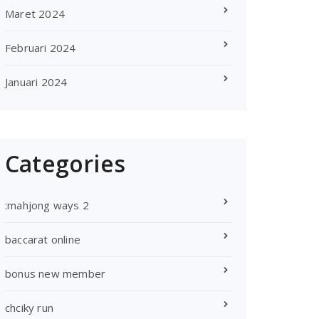
Maret 2024
Februari 2024
Januari 2024
Categories
:mahjong ways 2
baccarat online
bonus new member
chciky run