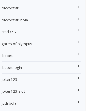
clickbet88
clickbet88 bola
cmd368
gates of olympus
ibcbet
ibcbet login
joker123
joker123 slot
judi bola