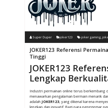
Super Duper
joker123
joker gaming
,
joke
JOKER123 Referensi Permaina
Tinggi
JOKER123 Referen
Lengkap Berkualit
Industri permainan online terus berkembang 
menawarkan pengalaman bermain menarik dan 
adalah
JOKER123
, yang dikenal karena menyed
lengkap dan inovatif. Bagi para penggemar per