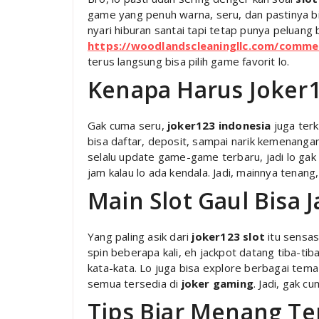
game yang penuh warna, seru, dan pastinya bisa 
nyari hiburan santai tapi tetap punya peluan
https://woodlandscleaningllc.com/commer
terus langsung bisa pilih game favorit lo.
Kenapa Harus Joker1
Gak cuma seru,
joker123 indonesia
juga terk
bisa daftar, deposit, sampai narik kemenangan
selalu update game-game terbaru, jadi lo gak 
jam kalau lo ada kendala. Jadi, mainnya tenang,
Main Slot Gaul Bisa 
Yang paling asik dari
joker123 slot
itu sensasi
spin beberapa kali, eh jackpot datang tiba-tib
kata-kata. Lo juga bisa explore berbagai tema 
semua tersedia di
joker gaming
. Jadi, gak 
Tips Biar Menang Te