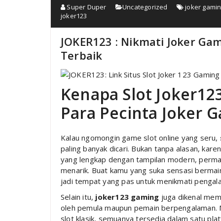
Super Duper
Uncategorized
joker gami
joker123
JOKER123 : Nikmati Joker Gam
Terbaik
Kenapa Slot Joker123 
Para Pecinta Joker 
Kalau ngomongin game slot online yang seru,
paling banyak dicari. Bukan tanpa alasan, kare
yang lengkap dengan tampilan modern, perma
menarik. Buat kamu yang suka sensasi bermai
jadi tempat yang pas untuk menikmati penga
Selain itu,
joker123 gaming
juga dikenal memi
oleh pemula maupun pemain berpengalaman. M
slot klasik, semuanya tersedia dalam satu pl