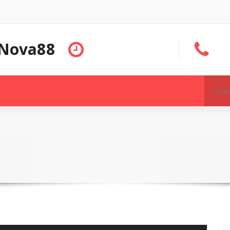
 Nova88
Search
for: