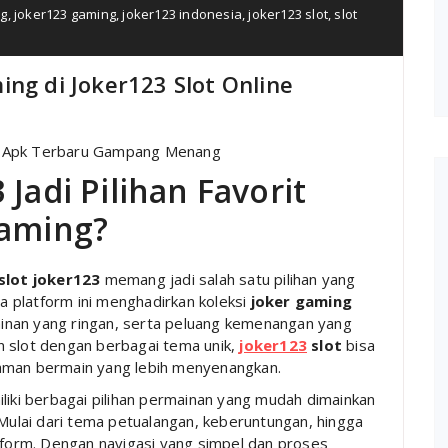
ng
,
joker123 gaming
,
joker123 indonesia
,
joker123 slot
,
slot
ing di Joker123 Slot Online
Jadi Pilihan Favorit
Gaming?
slot joker123
memang jadi salah satu pilihan yang
na platform ini menghadirkan koleksi
joker gaming
inan yang ringan, serta peluang kemenangan yang
n slot dengan berbagai tema unik,
joker123
slot
bisa
laman bermain yang lebih menyenangkan.
liki berbagai pilihan permainan yang mudah dimainkan
ulai dari tema petualangan, keberuntungan, hingga
atform. Dengan navigasi yang simpel dan proses