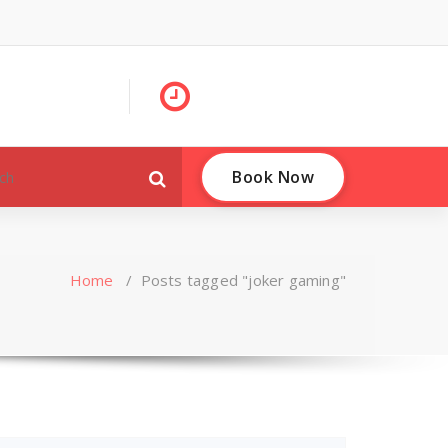
Book Now
Home
/
Posts tagged "joker gaming"