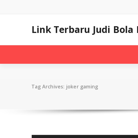
Skip
to
content
Link Terbaru Judi Bola
Tag Archives: joker gaming