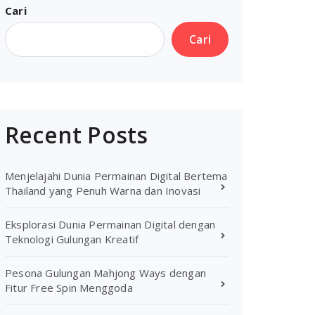
Cari
Cari
Recent Posts
Menjelajahi Dunia Permainan Digital Bertema
Thailand yang Penuh Warna dan Inovasi
Eksplorasi Dunia Permainan Digital dengan
Teknologi Gulungan Kreatif
Pesona Gulungan Mahjong Ways dengan
Fitur Free Spin Menggoda