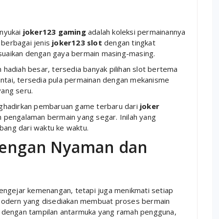
enyukai
joker123 gaming
adalah koleksi permainannya
berbagai jenis
joker123 slot
dengan tingkat
esuaikan dengan gaya bermain masing-masing.
hadiah besar, tersedia banyak pilihan slot bertema
antai, tersedia pula permainan dengan mekanisme
ang seru.
ghadirkan pembaruan game terbaru dari
joker
 pengalaman bermain yang segar. Inilah yang
ang dari waktu ke waktu.
 dengan Nyaman dan
engejar kemenangan, tetapi juga menikmati setiap
modern yang disediakan membuat proses bermain
agi dengan tampilan antarmuka yang ramah pengguna,