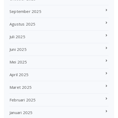
September 2025
Agustus 2025
Juli 2025
Juni 2025
Mei 2025
April 2025
Maret 2025
Februari 2025
Januari 2025