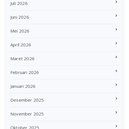
Juli 2026
Juni 2026
Mei 2026
April 2026
Maret 2026
Februari 2026
Januari 2026
Desember 2025
November 2025
Oktober 2025