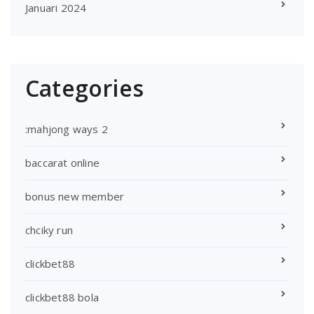
Januari 2024
Categories
:mahjong ways 2
baccarat online
bonus new member
chciky run
clickbet88
clickbet88 bola