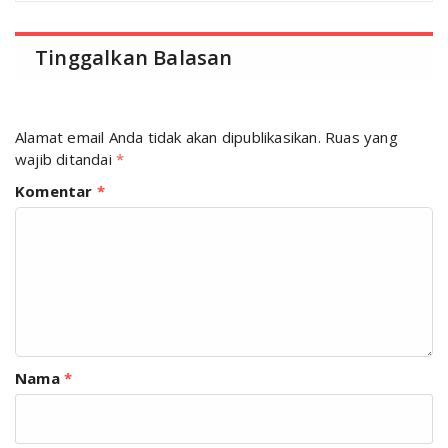
Tinggalkan Balasan
Alamat email Anda tidak akan dipublikasikan.
Ruas yang
wajib ditandai
*
Komentar
*
Nama
*