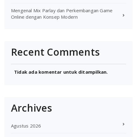
Mengenal Mix Parlay dan Perkembangan Game
Online dengan Konsep Modern
Recent Comments
Tidak ada komentar untuk ditampilkan.
Archives
Agustus 2026