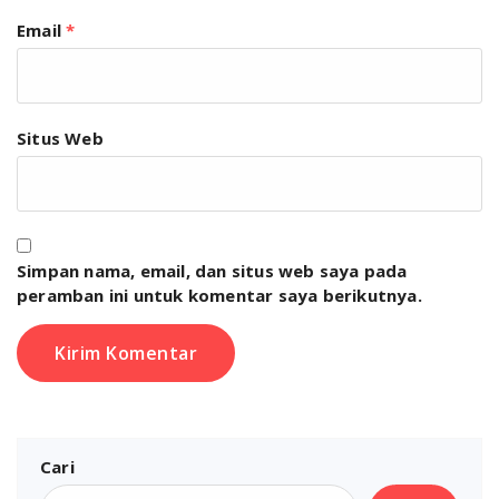
Email
*
Situs Web
Simpan nama, email, dan situs web saya pada
peramban ini untuk komentar saya berikutnya.
Cari