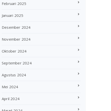
Februari 2025
Januari 2025
Desember 2024
November 2024
Oktober 2024
September 2024
Agustus 2024
Mei 2024
April 2024
Maret 2024