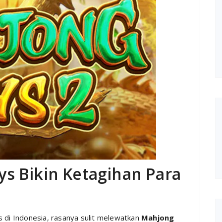
s Bikin Ketagihan Para
s di Indonesia, rasanya sulit melewatkan
Mahjong