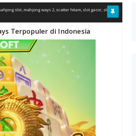
ahjong slot
,
mahjong ways 2
,
scatter hitam
,
slot gacor
,
slot
s Terpopuler di Indonesia