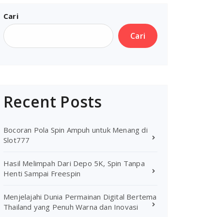
Cari
Cari
Recent Posts
Bocoran Pola Spin Ampuh untuk Menang di
Slot777
Hasil Melimpah Dari Depo 5K, Spin Tanpa
Henti Sampai Freespin
Menjelajahi Dunia Permainan Digital Bertema
Thailand yang Penuh Warna dan Inovasi