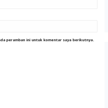
ada peramban ini untuk komentar saya berikutnya.