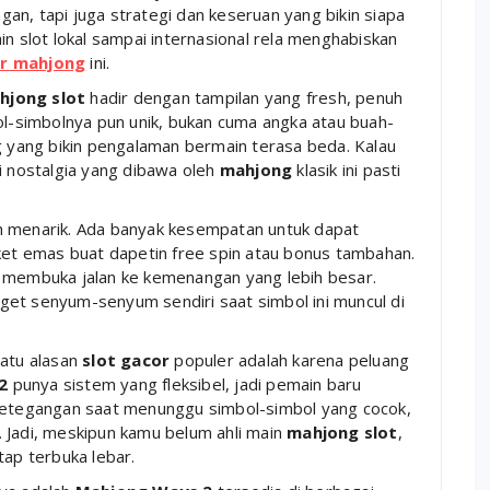
gan, tapi juga strategi dan keseruan yang bikin siapa
in slot lokal sampai internasional rela menghabiskan
or mahjong
ini.
hjong slot
hadir dengan tampilan yang fresh, penuh
ol-simbolnya pun unik, bukan cuma angka atau buah-
ng yang bikin pengalaman bermain terasa beda. Kalau
nostalgia yang dibawa oleh
mahjong
klasik ini pasti
alah menarik. Ada banyak kesempatan untuk dapat
tiket emas buat dapetin free spin atau bonus tambahan.
 membuka jalan ke kemenangan yang lebih besar.
get senyum-senyum sendiri saat simbol ini muncul di
atu alasan
slot gacor
populer adalah karena peluang
2
punya sistem yang fleksibel, jadi pemain baru
 ketegangan saat menunggu simbol-simbol yang cocok,
i. Jadi, meskipun kamu belum ahli main
mahjong slot
,
p terbuka lebar.