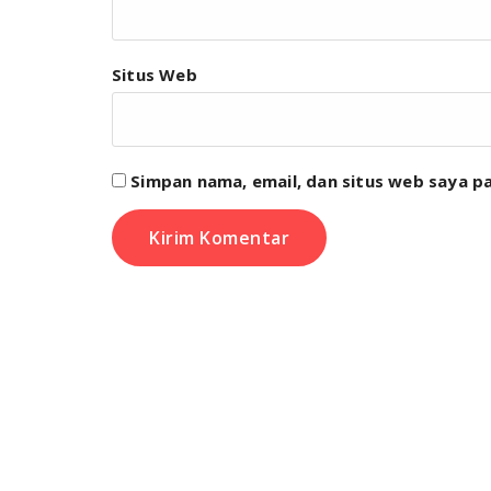
Situs Web
Simpan nama, email, dan situs web saya p