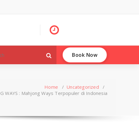
Book Now
Home
/
Uncategorized
/
 WAYS : Mahjong Ways Terpopuler di Indonesia