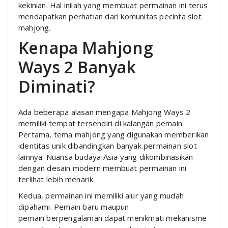
kekinian. Hal inilah yang membuat permainan ini terus
mendapatkan perhatian dari komunitas pecinta slot
mahjong.
Kenapa Mahjong
Ways 2 Banyak
Diminati?
Ada beberapa alasan mengapa Mahjong Ways 2
memiliki tempat tersendiri di kalangan pemain.
Pertama, tema mahjong yang digunakan memberikan
identitas unik dibandingkan banyak permainan slot
lainnya. Nuansa budaya Asia yang dikombinasikan
dengan desain modern membuat permainan ini
terlihat lebih menarik.
Kedua, permainan ini memiliki alur yang mudah
dipahami. Pemain baru maupun
pemain berpengalaman dapat menikmati mekanisme