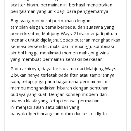
scatter hitam, permainan ini berhasil menciptakan
pengalaman yang unik bagi para penggemarnya.
Bagi yang menyukai permainan dengan
tampilan elegan, tema berbeda, dan suasana yang
penuh kejutan, Mahjong Ways 2 bisa menjadi pilihan
menarik untuk dijelajahi. Setiap putaran menghadirkan
sensasi tersendiri, mulai dari menunggu kombinasi
simbol hingga menikmati momen mah-jong wins
yang membuat permainan semakin berkesan.
Pada akhirnya, daya tarik utama dari Mahjong Ways
2 bukan hanya terletak pada fitur atau tampilannya
saja, tetapi juga pada bagaimana permainan ini
mampu menghadirkan hiburan dengan sentuhan
budaya yang kuat. Dengan konsep modern dan
nuansa klasik yang tetap terasa, permainan
ini menjadi salah satu pilihan yang
banyak diperbincangkan dalam dunia slot digital.