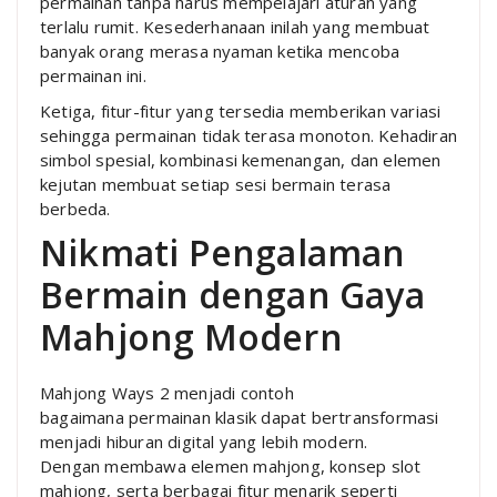
permainan tanpa harus mempelajari aturan yang
terlalu rumit. Kesederhanaan inilah yang membuat
banyak orang merasa nyaman ketika mencoba
permainan ini.
Ketiga, fitur-fitur yang tersedia memberikan variasi
sehingga permainan tidak terasa monoton. Kehadiran
simbol spesial, kombinasi kemenangan, dan elemen
kejutan membuat setiap sesi bermain terasa
berbeda.
Nikmati Pengalaman
Bermain dengan Gaya
Mahjong Modern
Mahjong Ways 2 menjadi contoh
bagaimana permainan klasik dapat bertransformasi
menjadi hiburan digital yang lebih modern.
Dengan membawa elemen mahjong, konsep slot
mahjong, serta berbagai fitur menarik seperti