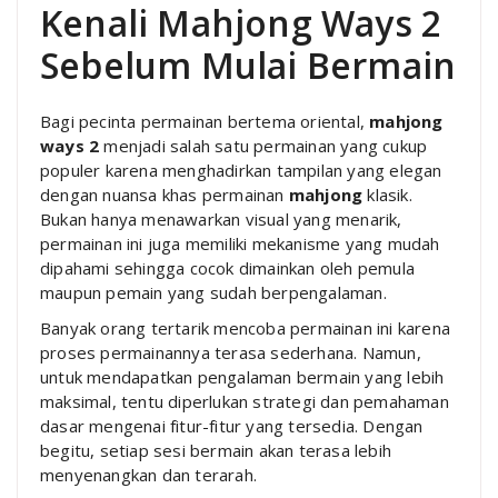
Kenali Mahjong Ways 2
Sebelum Mulai Bermain
Bagi pecinta permainan bertema oriental,
mahjong
ways 2
menjadi salah satu permainan yang cukup
populer karena menghadirkan tampilan yang elegan
dengan nuansa khas permainan
mahjong
klasik.
Bukan hanya menawarkan visual yang menarik,
permainan ini juga memiliki mekanisme yang mudah
dipahami sehingga cocok dimainkan oleh pemula
maupun pemain yang sudah berpengalaman.
Banyak orang tertarik mencoba permainan ini karena
proses permainannya terasa sederhana. Namun,
untuk mendapatkan pengalaman bermain yang lebih
maksimal, tentu diperlukan strategi dan pemahaman
dasar mengenai fitur-fitur yang tersedia. Dengan
begitu, setiap sesi bermain akan terasa lebih
menyenangkan dan terarah.