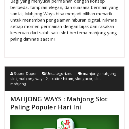
Bagi yang menyukai permainan dengan konsep
berbeda, tampilan elegan, dan suasana bermain yang
santai, Mahjong Ways bisa menjadi pilihan menarik
untuk menambah pengalaman hiburan digital. Nikmati
setiap momen permainan dengan bijak dan rasakan
keseruan dari salah satu slot bertema mahjong yang
paling diminati saat ini.
Super Duper
Uncategorized
mahjong
,
mahjong
slot
,
mahjong ways 2
,
scatter hitam
,
slot gacor
,
slot
mahjong
MAHJONG WAYS : Mahjong Slot
Paling Populer Hari Ini