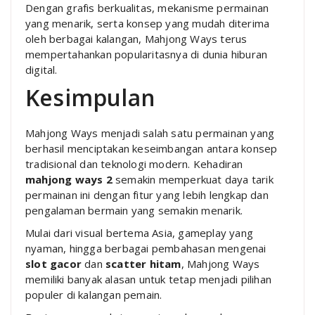
Dengan grafis berkualitas, mekanisme permainan
yang menarik, serta konsep yang mudah diterima
oleh berbagai kalangan, Mahjong Ways terus
mempertahankan popularitasnya di dunia hiburan
digital.
Kesimpulan
Mahjong Ways menjadi salah satu permainan yang
berhasil menciptakan keseimbangan antara konsep
tradisional dan teknologi modern. Kehadiran
mahjong ways 2
semakin memperkuat daya tarik
permainan ini dengan fitur yang lebih lengkap dan
pengalaman bermain yang semakin menarik.
Mulai dari visual bertema Asia, gameplay yang
nyaman, hingga berbagai pembahasan mengenai
slot gacor
dan
scatter hitam
, Mahjong Ways
memiliki banyak alasan untuk tetap menjadi pilihan
populer di kalangan pemain.