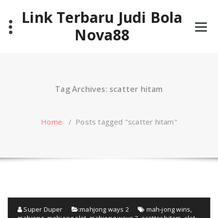
Skip
Link Terbaru Judi Bola
to
content
Nova88
Tag Archives: scatter hitam
Home
/
Posts tagged "scatter hitam"
Super Duper
:mahjong ways 2
mah-jong wins
,
mahjong
,
mahjong slot
,
mahjong ways 2
,
scatter hitam
,
slot