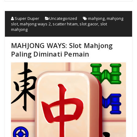
Super Duper
Uncategorized
mahjong
,
mahjong
slot
,
mahjong ways 2
,
scatter hitam
,
slot gacor
,
slot
mahjong
MAHJONG WAYS: Slot Mahjong
Paling Diminati Pemain