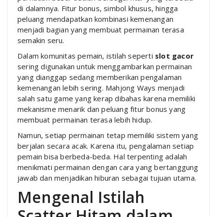
di dalamnya. Fitur bonus, simbol khusus, hingga
peluang mendapatkan kombinasi kemenangan
menjadi bagian yang membuat permainan terasa
semakin seru.
Dalam komunitas pemain, istilah seperti
slot gacor
sering digunakan untuk menggambarkan permainan
yang dianggap sedang memberikan pengalaman
kemenangan lebih sering. Mahjong Ways menjadi
salah satu game yang kerap dibahas karena memiliki
mekanisme menarik dan peluang fitur bonus yang
membuat permainan terasa lebih hidup.
Namun, setiap permainan tetap memiliki sistem yang
berjalan secara acak. Karena itu, pengalaman setiap
pemain bisa berbeda-beda. Hal terpenting adalah
menikmati permainan dengan cara yang bertanggung
jawab dan menjadikan hiburan sebagai tujuan utama.
Mengenal Istilah
Scatter Hitam dalam