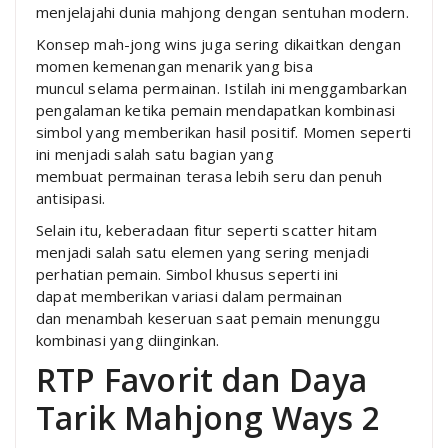
menjelajahi dunia mahjong dengan sentuhan modern.
Konsep mah-jong wins juga sering dikaitkan dengan
momen kemenangan menarik yang bisa
muncul selama permainan. Istilah ini menggambarkan
pengalaman ketika pemain mendapatkan kombinasi
simbol yang memberikan hasil positif. Momen seperti
ini menjadi salah satu bagian yang
membuat permainan terasa lebih seru dan penuh
antisipasi.
Selain itu, keberadaan fitur seperti scatter hitam
menjadi salah satu elemen yang sering menjadi
perhatian pemain. Simbol khusus seperti ini
dapat memberikan variasi dalam permainan
dan menambah keseruan saat pemain menunggu
kombinasi yang diinginkan.
RTP Favorit dan Daya
Tarik Mahjong Ways 2