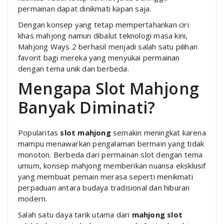
permainan dapat dinikmati kapan saja.
Dengan konsep yang tetap mempertahankan ciri
khas mahjong namun dibalut teknologi masa kini,
Mahjong Ways 2 berhasil menjadi salah satu pilihan
favorit bagi mereka yang menyukai permainan
dengan tema unik dan berbeda.
Mengapa Slot Mahjong
Banyak Diminati?
Popularitas
slot mahjong
semakin meningkat karena
mampu menawarkan pengalaman bermain yang tidak
monoton. Berbeda dari permainan slot dengan tema
umum, konsep mahjong memberikan nuansa eksklusif
yang membuat pemain merasa seperti menikmati
perpaduan antara budaya tradisional dan hiburan
modern.
Salah satu daya tarik utama dari
mahjong slot