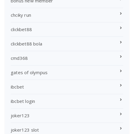
bonus new member
chciky run
clickbet88
clickbet88 bola
cmd368
gates of olympus
ibcbet
ibcbet login
joker123
joker123 slot