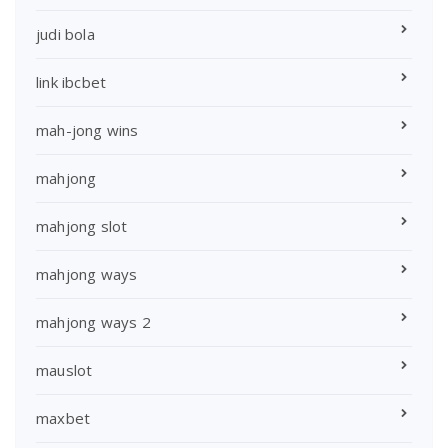
judi bola
link ibcbet
mah-jong wins
mahjong
mahjong slot
mahjong ways
mahjong ways 2
mauslot
maxbet