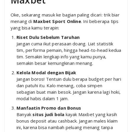
Oke, sekarang masuk ke bagian paling dicari: trik biar
menang di
Maxbet Sport Online
. Ini beberapa tips
yang bisa kamu terapin:
Riset Dulu Sebelum Taruhan
Jangan cuma ikut perasaan doang. Liat statistik
tim, performa pemain, hingga head-to-head kedua
tim. Semakin lengkap info yang kamu punya,
semakin besar kemungkinan menang.
Kelola Modal dengan Bijak
Jangan boros! Tentuin dulu berapa budget per hari
dan patuhi itu. Kalo menang, coba simpen
sebagian buat main besok. Jangan karena lagi hoki,
modal habis dalam 1 jam.
Manfaatin Promo dan Bonus
Banyak
situs judi bola
kayak Maxbet yang kasih
bonus deposit atau cashback. Jangan males klaim
ini, karena bisa nambah peluang menang tanpa