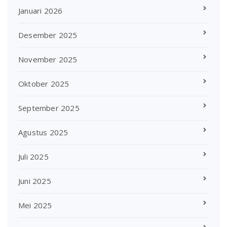
Januari 2026
Desember 2025
November 2025
Oktober 2025
September 2025
Agustus 2025
Juli 2025
Juni 2025
Mei 2025