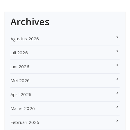
Archives
Agustus 2026
Juli 2026
Juni 2026
Mei 2026
April 2026
Maret 2026
Februari 2026