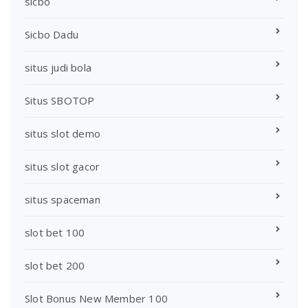
sicbo
Sicbo Dadu
situs judi bola
Situs SBOTOP
situs slot demo
situs slot gacor
situs spaceman
slot bet 100
slot bet 200
Slot Bonus New Member 100