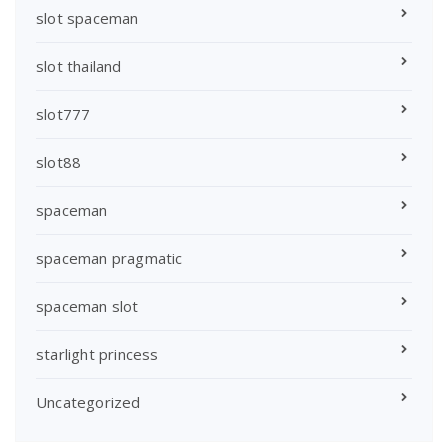
slot spaceman
slot thailand
slot777
slot88
spaceman
spaceman pragmatic
spaceman slot
starlight princess
Uncategorized