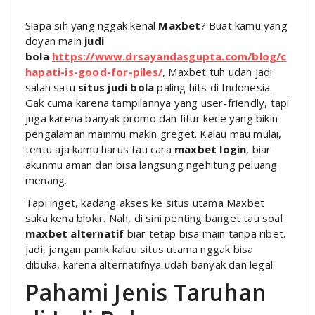
Siapa sih yang nggak kenal
Maxbet
? Buat kamu yang
doyan main
judi
bola
https://www.drsayandasgupta.com/blog/c
hapati-is-good-for-piles/
, Maxbet tuh udah jadi
salah satu
situs judi bola
paling hits di Indonesia.
Gak cuma karena tampilannya yang user-friendly, tapi
juga karena banyak promo dan fitur kece yang bikin
pengalaman mainmu makin greget. Kalau mau mulai,
tentu aja kamu harus tau cara
maxbet login
, biar
akunmu aman dan bisa langsung ngehitung peluang
menang.
Tapi inget, kadang akses ke situs utama Maxbet
suka kena blokir. Nah, di sini penting banget tau soal
maxbet alternatif
biar tetap bisa main tanpa ribet.
Jadi, jangan panik kalau situs utama nggak bisa
dibuka, karena alternatifnya udah banyak dan legal.
Pahami Jenis Taruhan