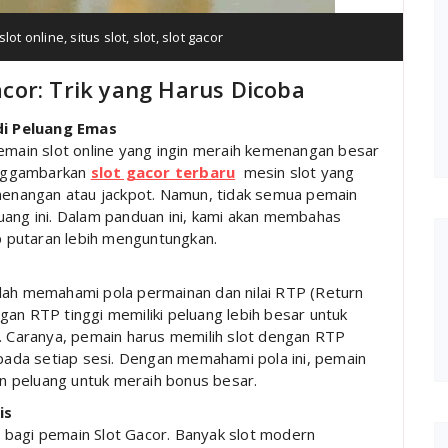
 slot online
,
situs slot
,
slot
,
slot gacor
cor: Trik yang Harus Dicoba
di Peluang Emas
pemain slot online yang ingin meraih kemenangan besar
menggambarkan
slot gacor terbaru
mesin slot yang
enangan atau jackpot. Namun, tidak semua pemain
uang ini. Dalam panduan ini, kami akan membahas
ap putaran lebih menguntungkan.
alah memahami pola permainan dan nilai RTP (Return
engan RTP tinggi memiliki peluang lebih besar untuk
Caranya, pemain harus memilih slot dengan RTP
ada setiap sesi. Dengan memahami pola ini, pemain
n peluang untuk meraih bonus besar.
is
 bagi pemain Slot Gacor. Banyak slot modern