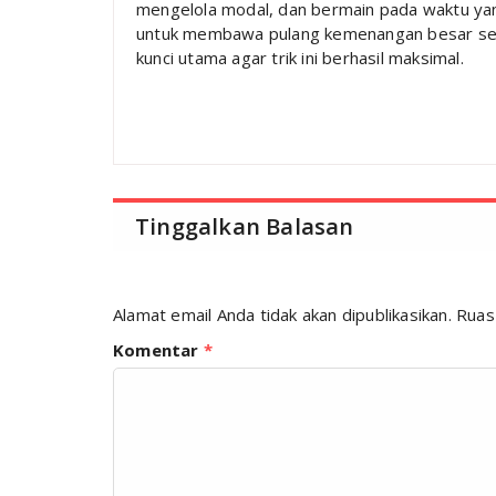
mengelola modal, dan bermain pada waktu yang
untuk membawa pulang kemenangan besar setiap
kunci utama agar trik ini berhasil maksimal.
Tinggalkan Balasan
Alamat email Anda tidak akan dipublikasikan.
Ruas
Komentar
*