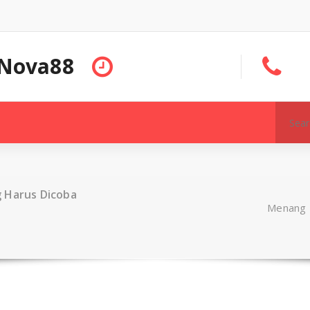
 Nova88
Search
for:
g Harus Dicoba
Menang B