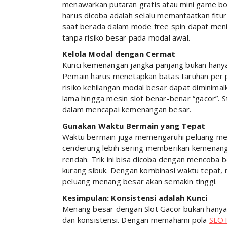
menawarkan putaran gratis atau mini game b
harus dicoba adalah selalu memanfaatkan fitur 
saat berada dalam mode free spin dapat meni
tanpa risiko besar pada modal awal.
Kelola Modal dengan Cermat
Kunci kemenangan jangka panjang bukan hany
Pemain harus menetapkan batas taruhan per pu
risiko kehilangan modal besar dapat diminima
lama hingga mesin slot benar-benar “gacor”. St
dalam mencapai kemenangan besar.
Gunakan Waktu Bermain yang Tepat
Waktu bermain juga memengaruhi peluang me
cenderung lebih sering memberikan kemenanga
rendah. Trik ini bisa dicoba dengan mencoba b
kurang sibuk. Dengan kombinasi waktu tepat,
peluang menang besar akan semakin tinggi.
Kesimpulan: Konsistensi adalah Kunci
Menang besar dengan Slot Gacor bukan hanya s
dan konsistensi. Dengan memahami pola
SLO