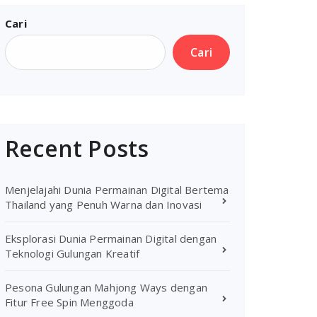
Cari
Cari
Recent Posts
Menjelajahi Dunia Permainan Digital Bertema
Thailand yang Penuh Warna dan Inovasi
Eksplorasi Dunia Permainan Digital dengan
Teknologi Gulungan Kreatif
Pesona Gulungan Mahjong Ways dengan
Fitur Free Spin Menggoda