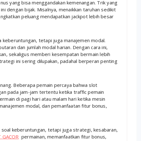
onus yang bisa menggandakan kemenangan. Trik yang
ini dengan bijak. Misalnya, menaikkan taruhan sedikit
ngkatkan peluang mendapatkan jackpot lebih besar
a keberuntungan, tetapi juga manajemen modal.
taran dan jumlah modal harian. Dengan cara ini,
lkan, sekaligus memberi kesempatan bermain lebih
rategi ini sering dilupakan, padahal berperan penting
nang. Beberapa pemain percaya bahwa slot
n pada jam-jam tertentu ketika traffic pemain
ermain di pagi hari atau malam hari ketika mesin
 manajemen modal, dan pemanfaatan fitur bonus,
oal keberuntungan, tetapi juga strategi, kesabaran,
T GACOR
permainan, memanfaatkan fitur bonus,