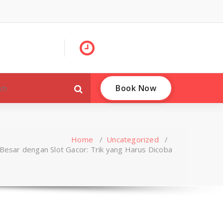
Book Now
Home
/
Uncategorized
/
esar dengan Slot Gacor: Trik yang Harus Dicoba