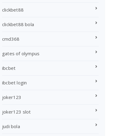
clickbet88
clickbet88 bola
cmd368
gates of olympus
ibcbet
ibcbet login
joker123
joker123 slot
judi bola