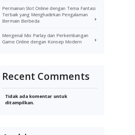
Permainan Slot Online dengan Tema Fantasi
Terbaik yang Menghadirkan Pengalaman
Bermain Berbeda
Mengenal Mix Parlay dan Perkembangan
Game Online dengan Konsep Modern
Recent Comments
Tidak ada komentar untuk
ditampilkan.