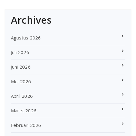
Archives
Agustus 2026
Juli 2026
Juni 2026
Mei 2026
April 2026
Maret 2026
Februari 2026