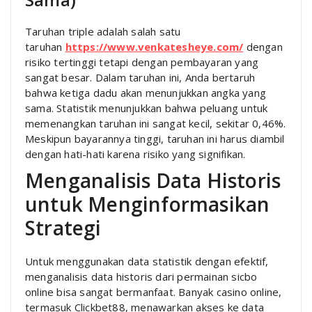
Taruhan triple adalah salah satu
taruhan
https://www.venkatesheye.com/
dengan
risiko tertinggi tetapi dengan pembayaran yang
sangat besar. Dalam taruhan ini, Anda bertaruh
bahwa ketiga dadu akan menunjukkan angka yang
sama. Statistik menunjukkan bahwa peluang untuk
memenangkan taruhan ini sangat kecil, sekitar 0,46%.
Meskipun bayarannya tinggi, taruhan ini harus diambil
dengan hati-hati karena risiko yang signifikan.
Menganalisis Data Historis
untuk Menginformasikan
Strategi
Untuk menggunakan data statistik dengan efektif,
menganalisis data historis dari permainan sicbo
online bisa sangat bermanfaat. Banyak casino online,
termasuk Clickbet88, menawarkan akses ke data