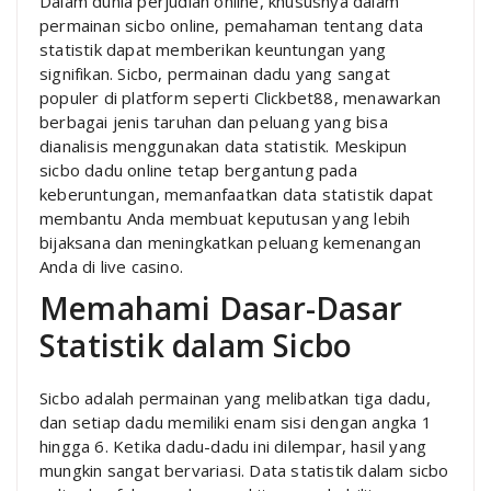
Dalam dunia perjudian online, khususnya dalam
permainan sicbo online, pemahaman tentang data
statistik dapat memberikan keuntungan yang
signifikan. Sicbo, permainan dadu yang sangat
populer di platform seperti Clickbet88, menawarkan
berbagai jenis taruhan dan peluang yang bisa
dianalisis menggunakan data statistik. Meskipun
sicbo dadu online tetap bergantung pada
keberuntungan, memanfaatkan data statistik dapat
membantu Anda membuat keputusan yang lebih
bijaksana dan meningkatkan peluang kemenangan
Anda di live casino.
Memahami Dasar-Dasar
Statistik dalam Sicbo
Sicbo adalah permainan yang melibatkan tiga dadu,
dan setiap dadu memiliki enam sisi dengan angka 1
hingga 6. Ketika dadu-dadu ini dilempar, hasil yang
mungkin sangat bervariasi. Data statistik dalam sicbo