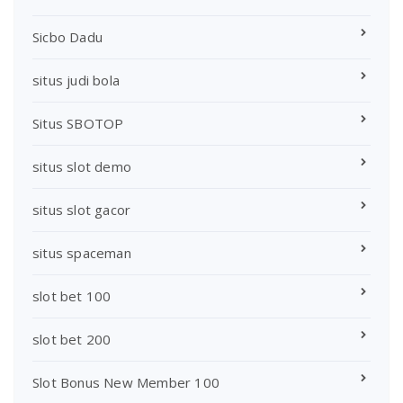
Sicbo Dadu
situs judi bola
Situs SBOTOP
situs slot demo
situs slot gacor
situs spaceman
slot bet 100
slot bet 200
Slot Bonus New Member 100