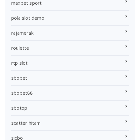
maxbet sport
pola slot demo
rajamerak
roulette
rtp slot
sbobet
sbobet88
sbotop
scatter hitam
sicbo