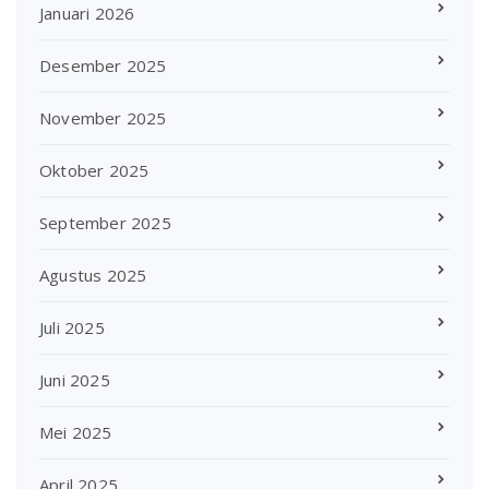
Januari 2026
Desember 2025
November 2025
Oktober 2025
September 2025
Agustus 2025
Juli 2025
Juni 2025
Mei 2025
April 2025