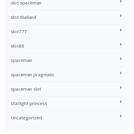
slot spaceman
slot thailand
slot777
slot88
spaceman
spaceman pragmatic
spaceman slot
starlight princess
Uncategorized