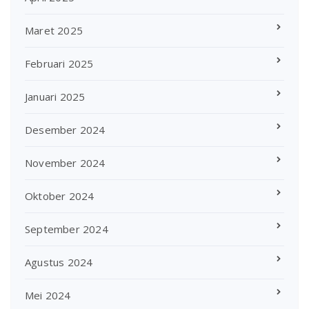
Maret 2025
Februari 2025
Januari 2025
Desember 2024
November 2024
Oktober 2024
September 2024
Agustus 2024
Mei 2024