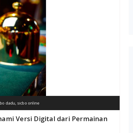
cbo dadu
,
sicbo online
ami Versi Digital dari Permainan