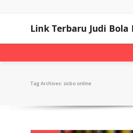
Skip
to
content
Link Terbaru Judi Bola
Tag Archives: sicbo online