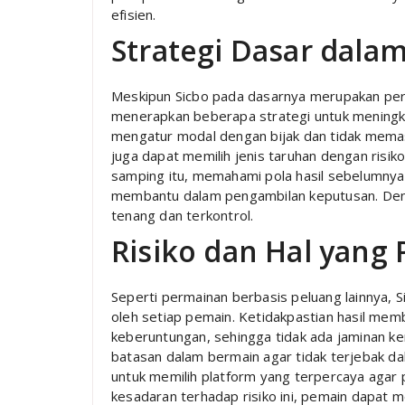
efisien.
Strategi Dasar dala
Meskipun Sicbo pada dasarnya merupakan per
menerapkan beberapa strategi untuk meningk
mengatur modal dengan bijak dan tidak memas
juga dapat memilih jenis taruhan dengan risiko
samping itu, memahami pola hasil sebelumny
membantu dalam pengambilan keputusan. Deng
tenang dan terkontrol.
Risiko dan Hal yang 
Seperti permainan berbasis peluang lainnya, Si
oleh setiap pemain. Ketidakpastian hasil mem
keberuntungan, sehingga tidak ada jaminan ke
batasan dalam bermain agar tidak terjebak dal
untuk memilih platform yang terpercaya aga
kesadaran terhadap risiko ini, pemain dapat 