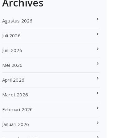
Archives
Agustus 2026
Juli 2026
Juni 2026
Mei 2026
April 2026
Maret 2026
Februari 2026
Januari 2026