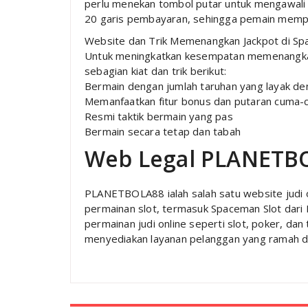
perlu menekan tombol putar untuk mengawali
20 garis pembayaran, sehingga pemain memp
Website dan Trik Memenangkan Jackpot di Sp
Untuk meningkatkan kesempatan memenangkan
sebagian kiat dan trik berikut:
Bermain dengan jumlah taruhan yang layak d
Memanfaatkan fitur bonus dan putaran cuma
Resmi taktik bermain yang pas
Bermain secara tetap dan tabah
Web Legal PLANETB
PLANETBOLA88 ialah salah satu website judi 
permainan slot, termasuk Spaceman Slot dari
permainan judi online seperti slot, poker, da
menyediakan layanan pelanggan yang ramah da