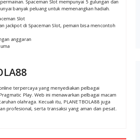
 permainan. Spaceman Slot mempunyai 5 gulungan dan
unyai banyak peluang untuk memenangkan hadiah.
aceman Slot
 jackpot di Spaceman Slot, pemain bisa mencontoh
engan anggaran
-cuma
OLA88
online terpercaya yang menyediakan pelbagai
 Pragmatic Play. Web ini menawarkan pelbagai macam
n taruhan olahraga. Kecuali itu, PLANETBOLA88 juga
n profesional, serta transaksi yang aman dan pesat.