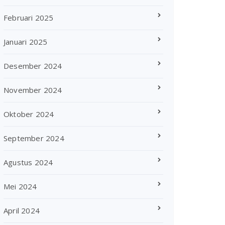
Februari 2025
Januari 2025
Desember 2024
November 2024
Oktober 2024
September 2024
Agustus 2024
Mei 2024
April 2024