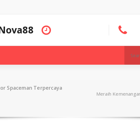
 Nova88
Search
for:
cor Spaceman Terpercaya
Meraih Kemenangan