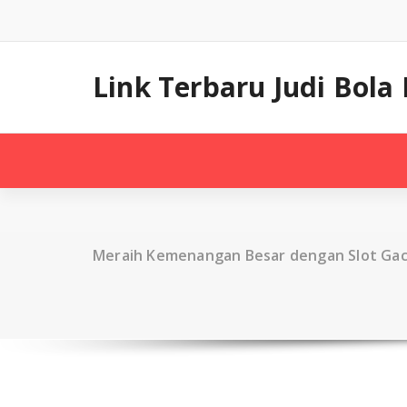
Skip
to
content
Link Terbaru Judi Bola
Meraih Kemenangan Besar dengan Slot Ga