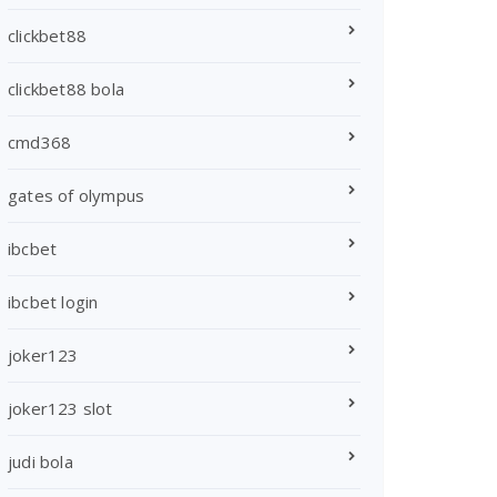
clickbet88
clickbet88 bola
cmd368
gates of olympus
ibcbet
ibcbet login
joker123
joker123 slot
judi bola