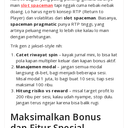
main
slot spaceman
tapi nggak cuma nebak-nebak
doang. Lo harus ngerti konsep RTP (Return to
Player) dan volatilitas dari
slot spaceman
. Biasanya,
spaceman pragmatic
punya RTP tinggi, yang
artinya peluang menang lo lebih oke kalau lo main
dengan perhitungan.
Trik gen z jaksel-style nih:
Catet riwayat spin
– kayak jurnal mini, lo bisa liat
pola kapan multiplier keluar dan kapan bonus aktif.
Manajemen modal
– jangan semua modal
langsung di-bet, bagi menjadi beberapa sesi.
Misal modal 1 juta, lo bagi buat 10 sesi, tiap sesi
maksimal 100 ribu.
Hitung risiko vs reward
– misal target profit lo
200 ribu per sesi, kalau udah nyampe, stop dulu.
Jangan terus ngejar karena bisa balik rugi.
Maksimalkan Bonus
dan Fitur Spesial