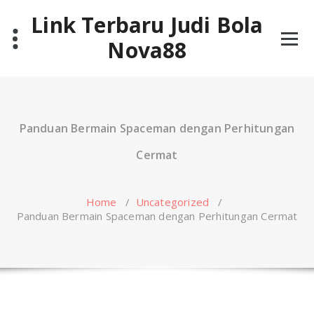
Skip
Link Terbaru Judi Bola
to
content
Nova88
Panduan Bermain Spaceman dengan Perhitungan
Cermat
Home
/
Uncategorized
/
Panduan Bermain Spaceman dengan Perhitungan Cermat