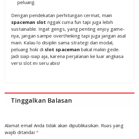
peluang.
Dengan pendekatan perhitungan cermat, main
spaceman slot
nggak cuma fun tapi juga lebih
sustainable. Ingat gengs, yang penting enjoy game-
nya, jangan sampe overthinking tapi juga jangan asal
main. Kalau lo disiplin sama strategi dan modal,
peluang hoki di
slot spaceman
bakal makin gede.
Jadi siap-siap aja, karena perjalanan ke luar angkasa
versi slot ini seru abis!
Tinggalkan Balasan
Alamat email Anda tidak akan dipublikasikan.
Ruas yang
wajib ditandai
*