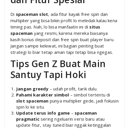
Di
spaceman slot
, ada fitur kayak free spin dan
multiplier yang bisa bikin profit lo meledak kalau kena
timing pas. Nah, lo bisa manfaatin ini di
situs
spaceman
yang resmi, karena mereka biasanya
kasih bonus deposit dan free spin buat player baru.
Jangan sampe kelewat, ini bagian penting buat
strategi lo biar tetap aman tapi tetap bisa ngegas.
Tips Gen Z Buat Main
Santuy Tapi Hoki
Jangan greedy
– udah profit, tarik dulu.
Pahami karakter simbol
– simbol tertentu di
slot spaceman
punya multiplier gede, jadi fokusin
spin lo ke situ.
Update terus info game
–
spaceman
pragmatic
sering ngeluarin versi baru atau
update fitur, stay tuned biar nggak ketinggalan