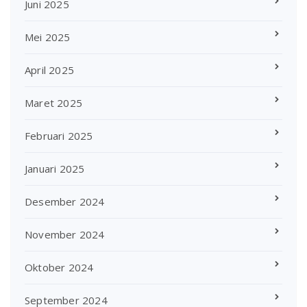
Juni 2025
Mei 2025
April 2025
Maret 2025
Februari 2025
Januari 2025
Desember 2024
November 2024
Oktober 2024
September 2024