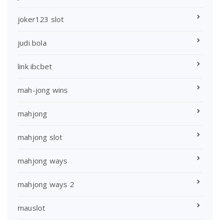
joker123 slot
judi bola
link ibcbet
mah-jong wins
mahjong
mahjong slot
mahjong ways
mahjong ways 2
mauslot