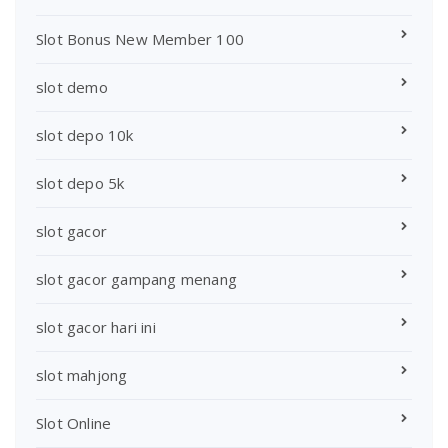
Slot Bonus New Member 100
slot demo
slot depo 10k
slot depo 5k
slot gacor
slot gacor gampang menang
slot gacor hari ini
slot mahjong
Slot Online