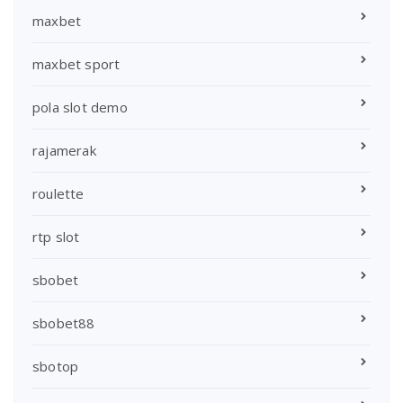
maxbet
maxbet sport
pola slot demo
rajamerak
roulette
rtp slot
sbobet
sbobet88
sbotop