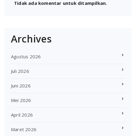
Tidak ada komentar untuk ditampilkan.
Archives
Agustus 2026
Juli 2026
Juni 2026
Mei 2026
April 2026
Maret 2026