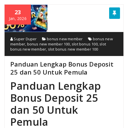
23
Jan, 2026
Super Duper
bonus new member
bonus new
member
,
bonus new member 100
,
slot bonus 100
,
slot
bonus new member
,
slot bonus new member 100
Panduan Lengkap Bonus Deposit
25 dan 50 Untuk Pemula
Panduan Lengkap
Bonus Deposit 25
dan 50 Untuk
Pemula