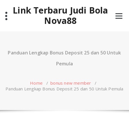
Skip
Link Terbaru Judi Bola
to
content
Nova88
Panduan Lengkap Bonus Deposit 25 dan 50 Untuk
Pemula
Home
/
bonus new member
/
Panduan Lengkap Bonus Deposit 25 dan 50 Untuk Pemula