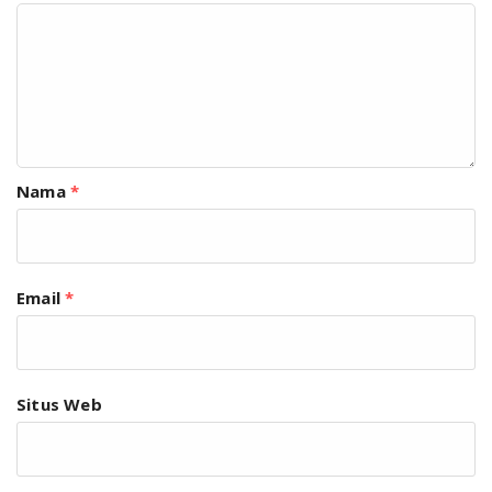
Nama
*
Email
*
Situs Web