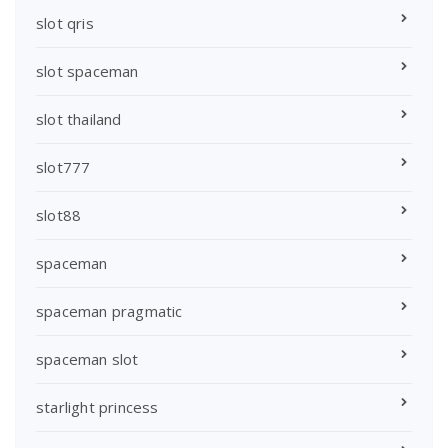
slot qris
slot spaceman
slot thailand
slot777
slot88
spaceman
spaceman pragmatic
spaceman slot
starlight princess