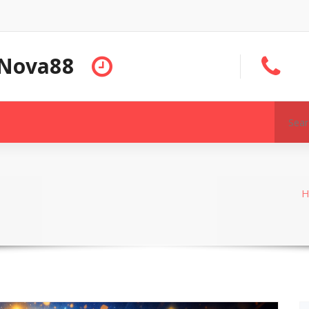
 Nova88
Search
for:
H