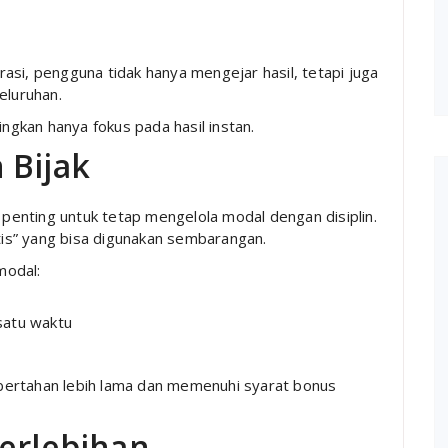
asi, pengguna tidak hanya mengejar hasil, tetapi juga
luruhan.
ingkan hanya fokus pada hasil instan.
 Bijak
enting untuk tetap mengelola modal dengan disiplin.
is” yang bisa digunakan sembarangan.
modal:
satu waktu
bertahan lebih lama dan memenuhi syarat bonus
Berlebihan