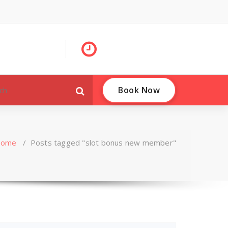
Book Now
ome
/
Posts tagged "slot bonus new member"