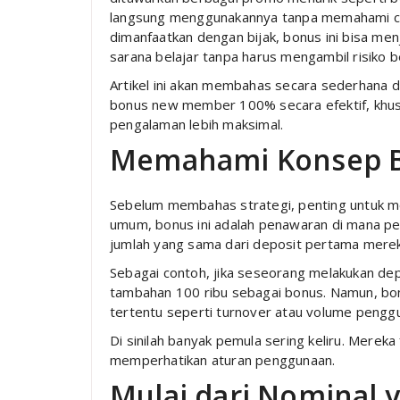
langsung menggunakannya tanpa memahami cara
dimanfaatkan dengan bijak, bonus ini bisa me
sarana belajar tanpa harus mengambil risiko b
Artikel ini akan membahas secara sederhana
bonus new member 100% secara efektif, khus
pengalaman lebih maksimal.
Memahami Konsep 
Sebelum membahas strategi, penting untuk 
umum, bonus ini adalah penawaran di mana 
jumlah yang sama dari deposit pertama merek
Sebagai contoh, jika seseorang melakukan de
tambahan 100 ribu sebagai bonus. Namun, bonus
tertentu seperti turnover atau volume penggu
Di sinilah banyak pemula sering keliru. Mereka
memperhatikan aturan penggunaan.
Mulai dari Nominal