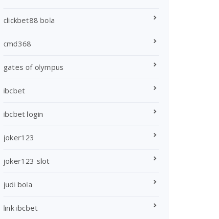
clickbet88 bola
cmd368
gates of olympus
ibcbet
ibcbet login
joker123
joker123 slot
judi bola
link ibcbet